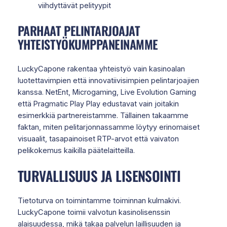
viihdyttävät pelityypit
PARHAAT PELINTARJOAJAT
YHTEISTYÖKUMPPANEINAMME
LuckyCapone rakentaa yhteistyö vain kasinoalan
luotettavimpien että innovatiivisimpien pelintarjoajien
kanssa. NetEnt, Microgaming, Live Evolution Gaming
että Pragmatic Play Play edustavat vain joitakin
esimerkkiä partnereistamme. Tällainen takaamme
faktan, miten pelitarjonnassamme löytyy erinomaiset
visuaalit, tasapainoiset RTP-arvot että vaivaton
pelikokemus kaikilla päätelaitteilla.
TURVALLISUUS JA LISENSOINTI
Tietoturva on toimintamme toiminnan kulmakivi.
LuckyCapone toimii valvotun kasinolisenssin
alaisuudessa, mikä takaa palvelun laillisuuden ja