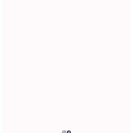
Instagram
Facebook