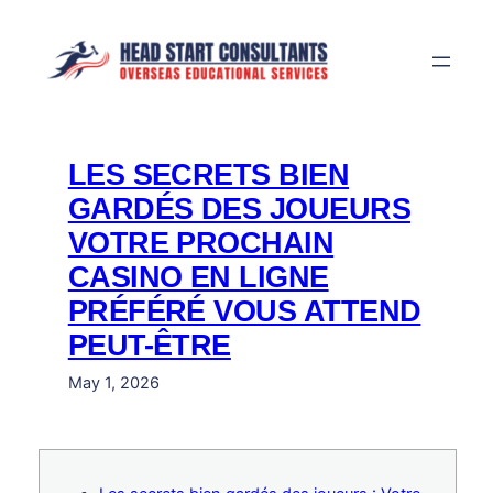
Skip
to
content
LES SECRETS BIEN
GARDÉS DES JOUEURS
VOTRE PROCHAIN
CASINO EN LIGNE
PRÉFÉRÉ VOUS ATTEND
PEUT-ÊTRE
May 1, 2026