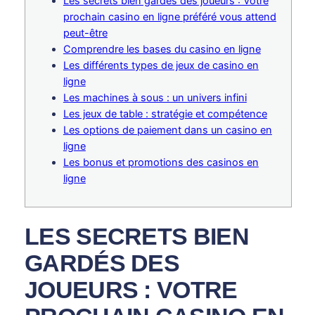
Les secrets bien gardés des joueurs : Votre
prochain casino en ligne préféré vous attend
peut-être
Comprendre les bases du casino en ligne
Les différents types de jeux de casino en
ligne
Les machines à sous : un univers infini
Les jeux de table : stratégie et compétence
Les options de paiement dans un casino en
ligne
Les bonus et promotions des casinos en
ligne
LES SECRETS BIEN
GARDÉS DES
JOUEURS : VOTRE