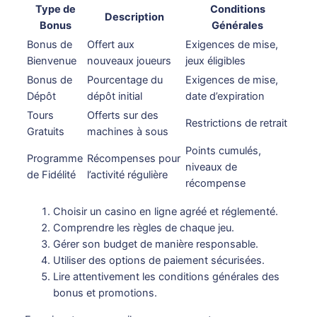
Type de
Conditions
Description
Bonus
Générales
Bonus de
Offert aux
Exigences de mise,
Bienvenue
nouveaux joueurs
jeux éligibles
Bonus de
Pourcentage du
Exigences de mise,
Dépôt
dépôt initial
date d’expiration
Tours
Offerts sur des
Restrictions de retrait
Gratuits
machines à sous
Points cumulés,
Programme
Récompenses pour
niveaux de
de Fidélité
l’activité régulière
récompense
Choisir un casino en ligne agréé et réglementé.
Comprendre les règles de chaque jeu.
Gérer son budget de manière responsable.
Utiliser des options de paiement sécurisées.
Lire attentivement les conditions générales des
bonus et promotions.