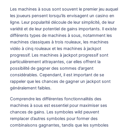
Les machines à sous sont souvent le premier jeu auquel
les joueurs pensent lorsqu’ils envisagent un casino en
ligne. Leur popularité découle de leur simplicité, de leur
variété et de leur potentiel de gains importants. Il existe
différents types de machines à sous, notamment les
machines classiques à trois rouleaux, les machines
vidéo à cinq rouleaux et les machines à jackpot
progressif. Les machines à jackpot progressif sont
particulièrement attrayantes, car elles offrent la
possibilité de gagner des sommes d’argent
considérables. Cependant, il est important de se
rappeler que les chances de gagner un jackpot sont
généralement faibles.
Comprendre les différentes fonctionnalités des
machines à sous est essentiel pour maximiser ses
chances de gains. Les symboles wild peuvent
remplacer d’autres symboles pour former des
combinaisons gagnantes, tandis que les symboles