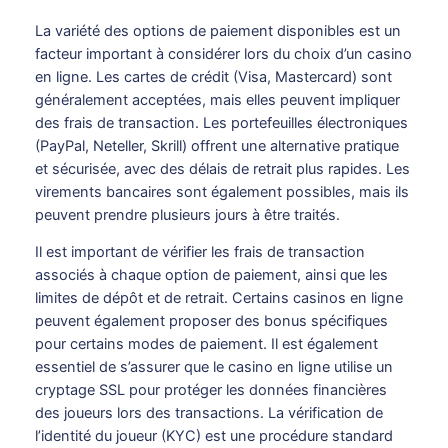
La variété des options de paiement disponibles est un
facteur important à considérer lors du choix d’un casino
en ligne. Les cartes de crédit (Visa, Mastercard) sont
généralement acceptées, mais elles peuvent impliquer
des frais de transaction. Les portefeuilles électroniques
(PayPal, Neteller, Skrill) offrent une alternative pratique
et sécurisée, avec des délais de retrait plus rapides. Les
virements bancaires sont également possibles, mais ils
peuvent prendre plusieurs jours à être traités.
Il est important de vérifier les frais de transaction
associés à chaque option de paiement, ainsi que les
limites de dépôt et de retrait. Certains casinos en ligne
peuvent également proposer des bonus spécifiques
pour certains modes de paiement. Il est également
essentiel de s’assurer que le casino en ligne utilise un
cryptage SSL pour protéger les données financières
des joueurs lors des transactions. La vérification de
l’identité du joueur (KYC) est une procédure standard