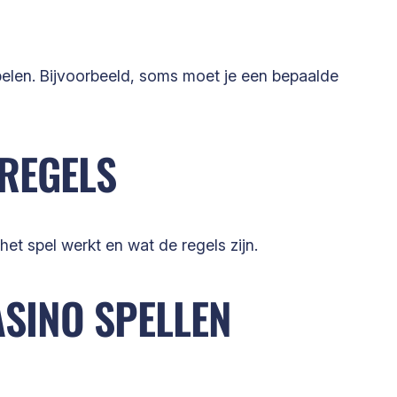
pelen. Bijvoorbeeld, soms moet je een bepaalde
 REGELS
het spel werkt en wat de regels zijn.
SINO SPELLEN