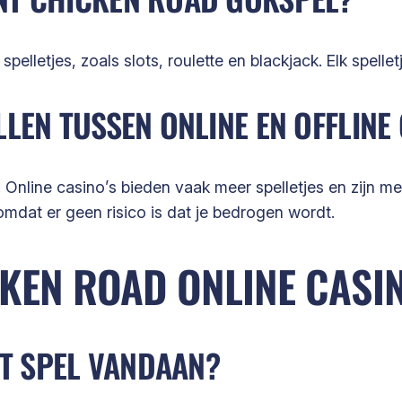
lletjes, zoals slots, roulette en blackjack. Elk spellet
LLEN TUSSEN ONLINE EN OFFLINE
s. Online casino’s bieden vaak meer spelletjes en zijn me
 omdat er geen risico is dat je bedrogen wordt.
CKEN ROAD ONLINE CASI
T SPEL VANDAAN?