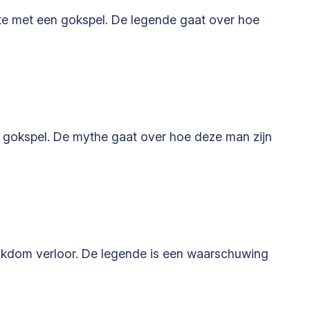
te met een gokspel. De legende gaat over hoe
 gokspel. De mythe gaat over hoe deze man zijn
rijkdom verloor. De legende is een waarschuwing