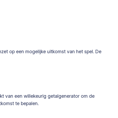
inzet op een mogelijke uitkomst van het spel. De
akt van een willekeurig getalgenerator om de
tkomst te bepalen.