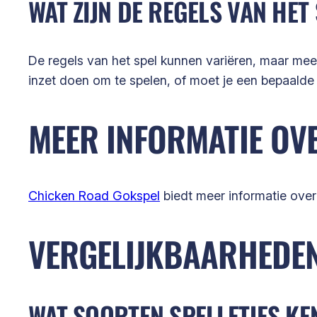
WAT ZIJN DE REGELS VAN HET
De regels van het spel kunnen variëren, maar mees
inzet doen om te spelen, of moet je een bepaalde
MEER INFORMATIE OVE
Chicken Road Gokspel
biedt meer informatie over 
VERGELIJKBAARHEDEN
WAT SOORTEN SPELLETJES K