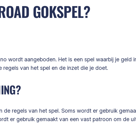
 ROAD GOKSPEL?
sino wordt aangeboden. Het is een spel waarbij je geld 
 regels van het spel en de inzet die je doet.
ING?
an de regels van het spel. Soms wordt er gebruik gema
ordt er gebruik gemaakt van een vast patroon om de ui