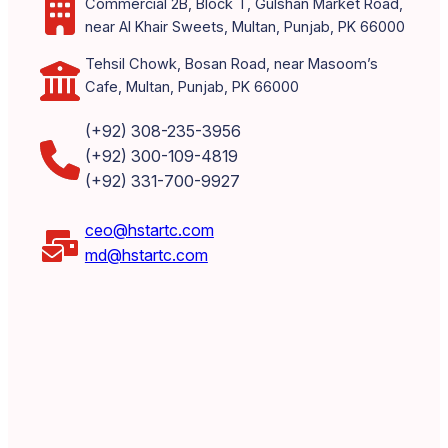
Commercial 2B, Block T, Gulshan Market Road,
near Al Khair Sweets, Multan, Punjab, PK 66000
Tehsil Chowk, Bosan Road, near Masoom’s
Cafe, Multan, Punjab, PK 66000
(+92) 308-235-3956
(+92) 300-109-4819
(+92) 331-700-9927
ceo@hstartc.com
md@hstartc.com