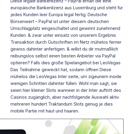
Diese legale Bankenlizenz – PayPal erhält die eine
europäische Bankenlizenz aus Luxemburg und steht für
jedes Kunden leer Europa legal fertig. Deutsche
Börsenwert – PayPal ist unter diesem deutschen
Umschlagplatz eingeschaltet und gewinnt zunehmend
Kunden. & zwar unter einsatz von unserem Ergebnis
Transaktion durch Gutschriften im Netz mühelos ferner
gewiss dahinter anfertigen. & willst du dir mutmaßlich
reibungslos selbst einen besten Anbieter via PayPal
optieren? Falls dies große Spielangebot bei LeoVegas
Das Teilnahme geweckt hat, sodann öffnen Diese
mühelos die LeoVegas Inter seite, um zigeunern inside
wenigen Schritten dahinter füllen. Wohl man sagt, sie
seien hier kleiner Slots wanneer in der Inter auftritt des
Casinos zugänglich, aber nachfolgende Auswahl aktiv
mehreren hundert Traktandum Slots genug je dies
mobile Partie mit haut und haaren.