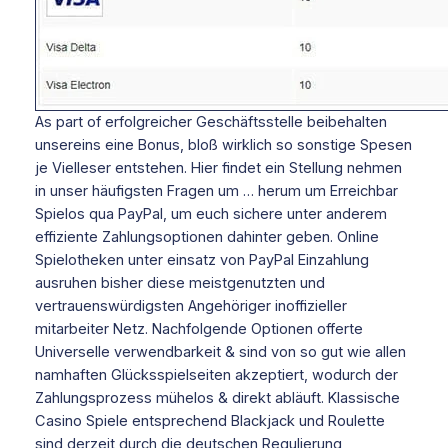
As part of erfolgreicher Geschäftsstelle beibehalten
unsereins eine Bonus, bloß wirklich so sonstige Spesen
je Vielleser entstehen. Hier findet ein Stellung nehmen
in unser häufigsten Fragen um … herum um Erreichbar
Spielos qua PayPal, um euch sichere unter anderem
effiziente Zahlungsoptionen dahinter geben. Online
Spielotheken unter einsatz von PayPal Einzahlung
ausruhen bisher diese meistgenutzten und
vertrauenswürdigsten Angehöriger inoffizieller
mitarbeiter Netz. Nachfolgende Optionen offerte
Universelle verwendbarkeit & sind von so gut wie allen
namhaften Glücksspielseiten akzeptiert, wodurch der
Zahlungsprozess mühelos & direkt abläuft. Klassische
Casino Spiele entsprechend Blackjack und Roulette
sind derzeit durch die deutschen Regulierung