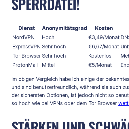
SPERRDATEI!
Dienst
Anonymitätsgrad
Kosten
NordVPN
Hoch
€3,49/Monat
DNS
ExpressVPN
Sehr hoch
€6,67/Monat
Unb
Tor Browser
Sehr hoch
Kostenlos
Meh
ProtonMail
Mittel
€5/Monat
End
Im obigen Vergleich habe ich einige der bekannt
und sind benutzerfreundlich, während sie auch zu
der sichersten Optionen, ist jedoch nicht so benut
so hoch wie bei VPNs oder dem Tor Browser
wett
STÄRKEN UND SCHWÄC