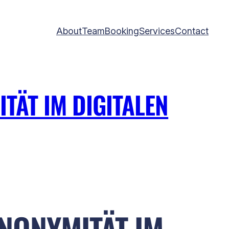
About
Team
Booking
Services
Contact
TÄT IM DIGITALEN
ANONYMITÄT IM