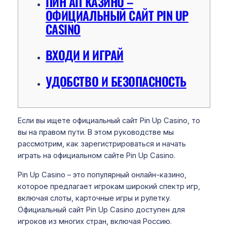
ПИН АП КАЗИНО –
ОФИЦИАЛЬНЫЙ САЙТ PIN UP
CASINO
ВХОДИ И ИГРАЙ
УДОБСТВО И БЕЗОПАСНОСТЬ
Если вы ищете официальный сайт Pin Up Casino, то
вы на правом пути. В этом руководстве мы
рассмотрим, как зарегистрироваться и начать
играть на официальном сайте Pin Up Casino.
Pin Up Casino – это популярный онлайн-казино,
которое предлагает игрокам широкий спектр игр,
включая слоты, карточные игры и рулетку.
Официальный сайт Pin Up Casino доступен для
игроков из многих стран, включая Россию.