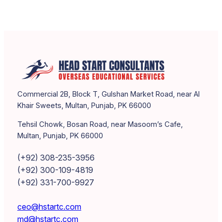
Commercial 2B, Block T, Gulshan Market Road, near Al
Khair Sweets, Multan, Punjab, PK 66000
Tehsil Chowk, Bosan Road, near Masoom’s Cafe,
Multan, Punjab, PK 66000
(+92) 308-235-3956
(+92) 300-109-4819
(+92) 331-700-9927
ceo@hstartc.com
md@hstartc.com