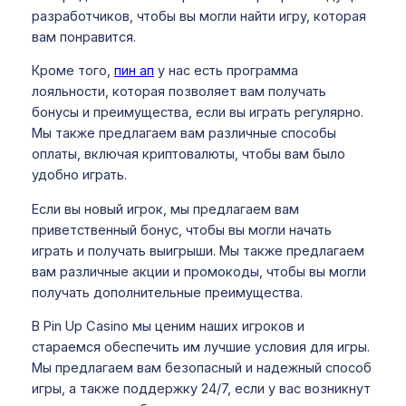
разработчиков, чтобы вы могли найти игру, которая
вам понравится.
Кроме того,
пин ап
у нас есть программа
лояльности, которая позволяет вам получать
бонусы и преимущества, если вы играть регулярно.
Мы также предлагаем вам различные способы
оплаты, включая криптовалюты, чтобы вам было
удобно играть.
Если вы новый игрок, мы предлагаем вам
приветственный бонус, чтобы вы могли начать
играть и получать выигрыши. Мы также предлагаем
вам различные акции и промокоды, чтобы вы могли
получать дополнительные преимущества.
В Pin Up Casino мы ценим наших игроков и
стараемся обеспечить им лучшие условия для игры.
Мы предлагаем вам безопасный и надежный способ
игры, а также поддержку 24/7, если у вас возникнут