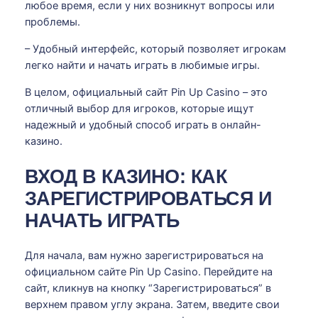
любое время, если у них возникнут вопросы или
проблемы.
– Удобный интерфейс, который позволяет игрокам
легко найти и начать играть в любимые игры.
В целом, официальный сайт Pin Up Casino – это
отличный выбор для игроков, которые ищут
надежный и удобный способ играть в онлайн-
казино.
ВХОД В КАЗИНО: КАК
ЗАРЕГИСТРИРОВАТЬСЯ И
НАЧАТЬ ИГРАТЬ
Для начала, вам нужно зарегистрироваться на
официальном сайте Pin Up Casino. Перейдите на
сайт, кликнув на кнопку “Зарегистрироваться” в
верхнем правом углу экрана. Затем, введите свои