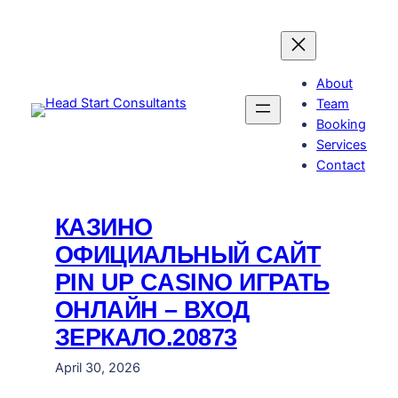
Skip
to
content
About
Team
Booking
Services
Contact
КАЗИНО
ОФИЦИАЛЬНЫЙ САЙТ
PIN UP CASINO ИГРАТЬ
ОНЛАЙН – ВХОД
ЗЕРКАЛО.20873
April 30, 2026