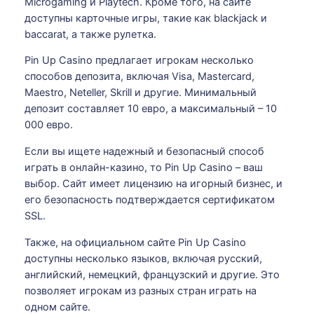
Microgaming и Playtech. Кроме того, на сайте
доступны карточные игры, такие как blackjack и
baccarat, а также рулетка.
Pin Up Casino предлагает игрокам несколько
способов депозита, включая Visa, Mastercard,
Maestro, Neteller, Skrill и другие. Минимальный
депозит составляет 10 евро, а максимальный – 10
000 евро.
Если вы ищете надежный и безопасный способ
играть в онлайн-казино, то Pin Up Casino – ваш
выбор. Сайт имеет лицензию на игорный бизнес, и
его безопасность подтверждается сертификатом
SSL.
Также, на официальном сайте Pin Up Casino
доступны несколько языков, включая русский,
английский, немецкий, французский и другие. Это
позволяет игрокам из разных стран играть на
одном сайте.