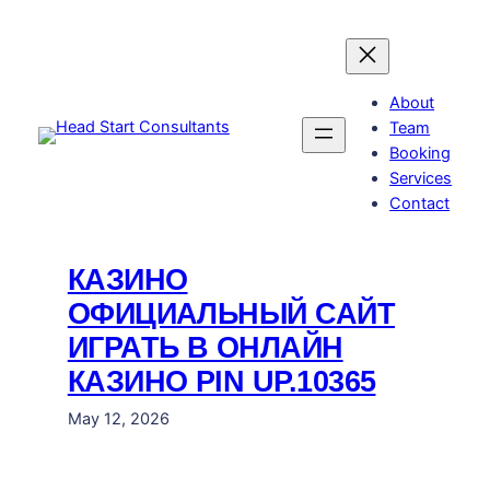
Skip
to
content
About
Team
Booking
Services
Contact
КАЗИНО
ОФИЦИАЛЬНЫЙ САЙТ
ИГРАТЬ В ОНЛАЙН
КАЗИНО PIN UP.10365
May 12, 2026