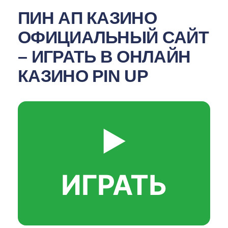
ПИН АП КАЗИНО
ОФИЦИАЛЬНЫЙ САЙТ
– ИГРАТЬ В ОНЛАЙН
КАЗИНО PIN UP
▶️
ИГРАТЬ