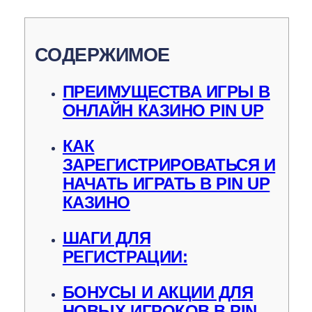
СОДЕРЖИМОЕ
ПРЕИМУЩЕСТВА ИГРЫ В
ОНЛАЙН КАЗИНО PIN UP
КАК
ЗАРЕГИСТРИРОВАТЬСЯ И
НАЧАТЬ ИГРАТЬ В PIN UP
КАЗИНО
ШАГИ ДЛЯ
РЕГИСТРАЦИИ:
БОНУСЫ И АКЦИИ ДЛЯ
НОВЫХ ИГРОКОВ В PIN