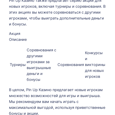
Pin Up Казино также предлагает серию акций для
новых игроков, включая турниры и соревнования. В
этих акциях вы можете соревноваться с другими
игроками, чтобы выиграть дополнительные деньги
и бонусы.
Акция
Описание
Соревнования с
Конкурсы
другими
и
игроками за
Турниры
Соревнования
викторины
выигрышные
для новых
деньги и
игроков
бонусы
В целом, Pin Up Казино предлагает новые игрокам
множество возможностей для игры и выигрыша.
Мы рекомендуем вам начать играть с
максимальной выгодой, используя приветственные
бонусы и акции.