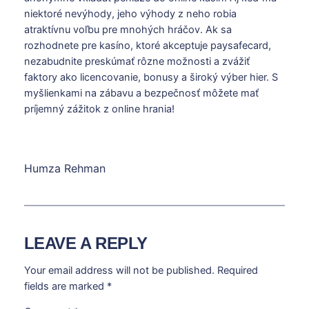
niektoré nevýhody, jeho výhody z neho robia
atraktívnu voľbu pre mnohých hráčov. Ak sa
rozhodnete pre kasíno, ktoré akceptuje paysafecard,
nezabudnite preskúmať rôzne možnosti a zvážiť
faktory ako licencovanie, bonusy a široký výber hier. S
myšlienkami na zábavu a bezpečnosť môžete mať
príjemný zážitok z online hrania!
Humza Rehman
LEAVE A REPLY
Your email address will not be published.
Required
fields are marked
*