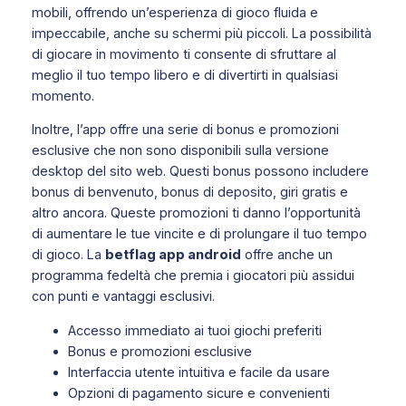
mobili, offrendo un’esperienza di gioco fluida e
impeccabile, anche su schermi più piccoli. La possibilità
di giocare in movimento ti consente di sfruttare al
meglio il tuo tempo libero e di divertirti in qualsiasi
momento.
Inoltre, l’app offre una serie di bonus e promozioni
esclusive che non sono disponibili sulla versione
desktop del sito web. Questi bonus possono includere
bonus di benvenuto, bonus di deposito, giri gratis e
altro ancora. Queste promozioni ti danno l’opportunità
di aumentare le tue vincite e di prolungare il tuo tempo
di gioco. La
betflag app android
offre anche un
programma fedeltà che premia i giocatori più assidui
con punti e vantaggi esclusivi.
Accesso immediato ai tuoi giochi preferiti
Bonus e promozioni esclusive
Interfaccia utente intuitiva e facile da usare
Opzioni di pagamento sicure e convenienti