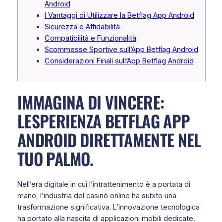
Android
I Vantaggi di Utilizzare la Betflag App Android
Sicurezza e Affidabilità
Compatibilità e Funzionalità
Scommesse Sportive sull’App Betflag Android
Considerazioni Finali sull’App Betflag Android
IMMAGINA DI VINCERE:
LESPERIENZA BETFLAG APP
ANDROID DIRETTAMENTE NEL
TUO PALMO.
Nell’era digitale in cui l’intrattenimento è a portata di
mano, l’industria del casinò online ha subito una
trasformazione significativa. L’innovazione tecnologica
ha portato alla nascita di applicazioni mobili dedicate,