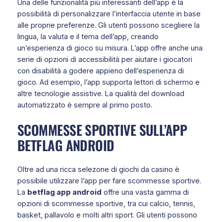
Una delle funzionalità più interessanti dell’app è la
possibilità di personalizzare l’interfaccia utente in base
alle proprie preferenze. Gli utenti possono scegliere la
lingua, la valuta e il tema dell’app, creando
un’esperienza di gioco su misura. L’app offre anche una
serie di opzioni di accessibilità per aiutare i giocatori
con disabilità a godere appieno dell’esperienza di
gioco. Ad esempio, l’app supporta lettori di schermo e
altre tecnologie assistive. La qualità del download
automatizzato è sempre al primo posto.
SCOMMESSE SPORTIVE SULL’APP
BETFLAG ANDROID
Oltre ad una ricca selezone di giochi da casino è
possibile utilizzare l’app per fare scommesse sportive.
La
betflag app android
offre una vasta gamma di
opzioni di scommesse sportive, tra cui calcio, tennis,
basket, pallavolo e molti altri sport. Gli utenti possono