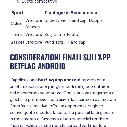
Quote competitive
Sport
Tipologie di Scommessa
Vincitore, Under/Over, Handicap, Doppia
Calcio
Chance
Tennis
Vincitore, Set, Game, Esatto
Basket
Vincitore, Punti Totali, Handicap
CONSIDERAZIONI FINALI SULL’APP
BETFLAG ANDROID
L’applicazione
betflag app android
rappresenta
un’ottima soluzione per gli amanti del gioco online e
delle scommesse sportive. Con la sua vasta gamma di
giochi, le promozioni esclusive, la sicurezza avanzata e
l’interfaccia intuitiva, offre un’esperienza di gioco
coinvolgente e soddisfacente. La possibilità di giocare
in movimento e l’accesso a bonus speciali rendono
l’app un valido alleato per chi cerca divertimento e