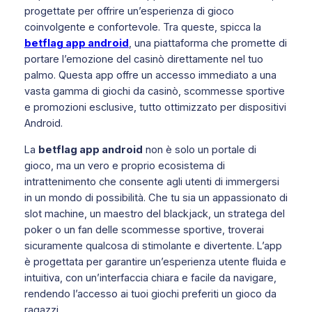
progettate per offrire un’esperienza di gioco
coinvolgente e confortevole. Tra queste, spicca la
betflag app android
, una piattaforma che promette di
portare l’emozione del casinò direttamente nel tuo
palmo. Questa app offre un accesso immediato a una
vasta gamma di giochi da casinò, scommesse sportive
e promozioni esclusive, tutto ottimizzato per dispositivi
Android.
La
betflag app android
non è solo un portale di
gioco, ma un vero e proprio ecosistema di
intrattenimento che consente agli utenti di immergersi
in un mondo di possibilità. Che tu sia un appassionato di
slot machine, un maestro del blackjack, un stratega del
poker o un fan delle scommesse sportive, troverai
sicuramente qualcosa di stimolante e divertente. L’app
è progettata per garantire un’esperienza utente fluida e
intuitiva, con un’interfaccia chiara e facile da navigare,
rendendo l’accesso ai tuoi giochi preferiti un gioco da
ragazzi.