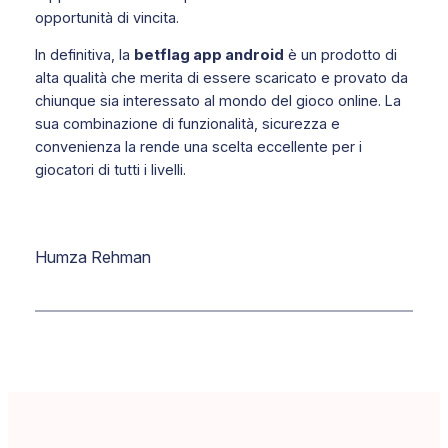
opportunità di vincita.
In definitiva, la
betflag app android
è un prodotto di
alta qualità che merita di essere scaricato e provato da
chiunque sia interessato al mondo del gioco online. La
sua combinazione di funzionalità, sicurezza e
convenienza la rende una scelta eccellente per i
giocatori di tutti i livelli.
Humza Rehman