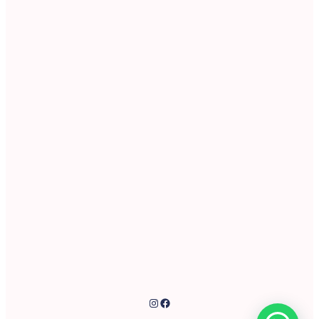
Instagram
Facebook