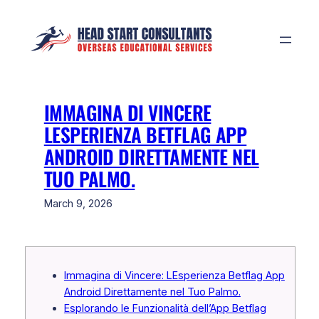
Skip
to
content
IMMAGINA DI VINCERE
LESPERIENZA BETFLAG APP
ANDROID DIRETTAMENTE NEL
TUO PALMO.
March 9, 2026
Immagina di Vincere: LEsperienza Betflag App
Android Direttamente nel Tuo Palmo.
Esplorando le Funzionalità dell’App Betflag