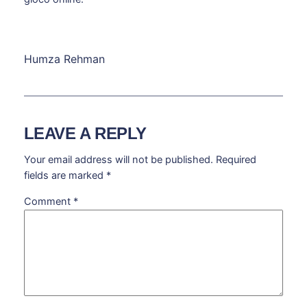
Humza Rehman
LEAVE A REPLY
Your email address will not be published.
Required
fields are marked
*
Comment
*