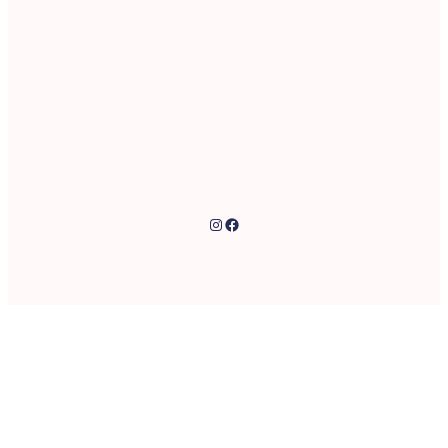
Instagram
Facebook