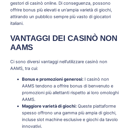
gestori di casinò online. Di conseguenza, possono
offrire bonus più elevati e un’ampia varietà di giochi,
attirando un pubblico sempre più vasto di giocatori
italiani.
VANTAGGI DEI CASINÒ NON
AAMS
Ci sono diversi vantaggi nell’utilizzare casinò non
AAMS, tra cui:
Bonus e promozioni generosi:
I casinò non
AAMS tendono a offrire bonus di benvenuto e
promozioni più allettanti rispetto ai loro omologhi
AAMS.
Maggiore varietà di giochi:
Queste piattaforme
spesso offrono una gamma più ampia di giochi,
incluse slot machine esclusive e giochi da tavolo
innovativi.