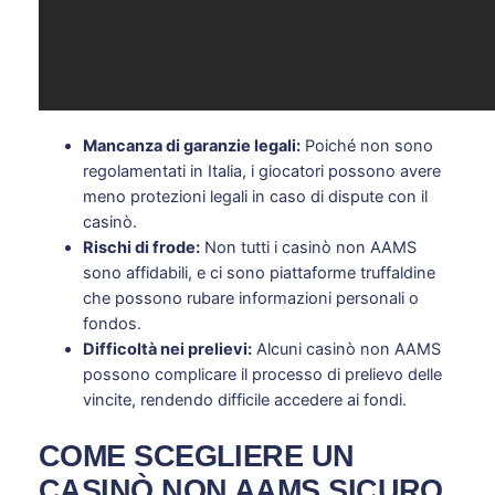
Mancanza di garanzie legali:
Poiché non sono
regolamentati in Italia, i giocatori possono avere
meno protezioni legali in caso di dispute con il
casinò.
Rischi di frode:
Non tutti i casinò non AAMS
sono affidabili, e ci sono piattaforme truffaldine
che possono rubare informazioni personali o
fondos.
Difficoltà nei prelievi:
Alcuni casinò non AAMS
possono complicare il processo di prelievo delle
vincite, rendendo difficile accedere ai fondi.
COME SCEGLIERE UN
CASINÒ NON AAMS SICURO