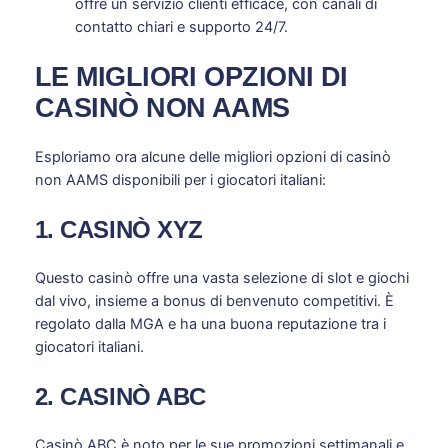
offre un servizio clienti efficace, con canali di
contatto chiari e supporto 24/7.
LE MIGLIORI OPZIONI DI
CASINÒ NON AAMS
Esploriamo ora alcune delle migliori opzioni di casinò
non AAMS disponibili per i giocatori italiani:
1. CASINÒ XYZ
Questo casinò offre una vasta selezione di slot e giochi
dal vivo, insieme a bonus di benvenuto competitivi. È
regolato dalla MGA e ha una buona reputazione tra i
giocatori italiani.
2. CASINÒ ABC
Casinò ABC è noto per le sue promozioni settimanali e