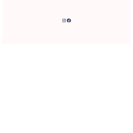
Instagram
Facebook