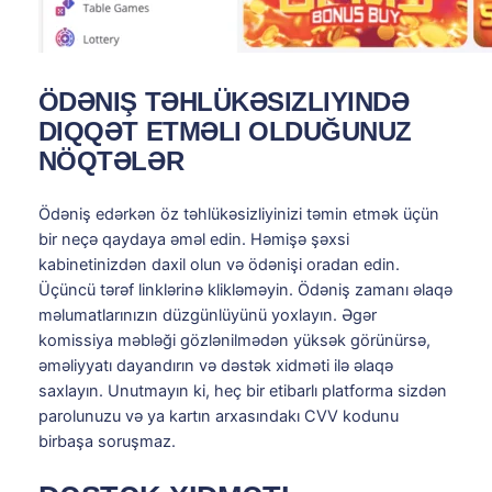
ÖDƏNIŞ TƏHLÜKƏSIZLIYINDƏ
DIQQƏT ETMƏLI OLDUĞUNUZ
NÖQTƏLƏR
Ödəniş edərkən öz təhlükəsizliyinizi təmin etmək üçün
bir neçə qaydaya əməl edin. Həmişə şəxsi
kabinetinizdən daxil olun və ödənişi oradan edin.
Üçüncü tərəf linklərinə klikləməyin. Ödəniş zamanı əlaqə
məlumatlarınızın düzgünlüyünü yoxlayın. Əgər
komissiya məbləği gözlənilmədən yüksək görünürsə,
əməliyyatı dayandırın və dəstək xidməti ilə əlaqə
saxlayın. Unutmayın ki, heç bir etibarlı platforma sizdən
parolunuzu və ya kartın arxasındakı CVV kodunu
birbaşa soruşmaz.