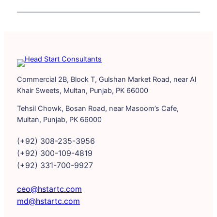
Commercial 2B, Block T, Gulshan Market Road, near Al
Khair Sweets, Multan, Punjab, PK 66000
Tehsil Chowk, Bosan Road, near Masoom’s Cafe,
Multan, Punjab, PK 66000
(+92) 308-235-3956
(+92) 300-109-4819
(+92) 331-700-9927
ceo@hstartc.com
md@hstartc.com