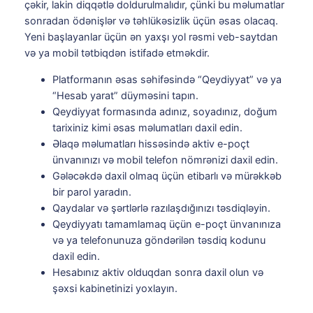
çəkir, lakin diqqətlə doldurulmalıdır, çünki bu məlumatlar
sonradan ödənişlər və təhlükəsizlik üçün əsas olacaq.
Yeni başlayanlar üçün ən yaxşı yol rəsmi veb-saytdan
və ya mobil tətbiqdən istifadə etməkdir.
Platformanın əsas səhifəsində “Qeydiyyat” və ya
“Hesab yarat” düyməsini tapın.
Qeydiyyat formasında adınız, soyadınız, doğum
tarixiniz kimi əsas məlumatları daxil edin.
Əlaqə məlumatları hissəsində aktiv e-poçt
ünvanınızı və mobil telefon nömrənizi daxil edin.
Gələcəkdə daxil olmaq üçün etibarlı və mürəkkəb
bir parol yaradın.
Qaydalar və şərtlərlə razılaşdığınızı təsdiqləyin.
Qeydiyyatı tamamlamaq üçün e-poçt ünvanınıza
və ya telefonunuza göndərilən təsdiq kodunu
daxil edin.
Hesabınız aktiv olduqdan sonra daxil olun və
şəxsi kabinetinizi yoxlayın.