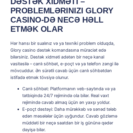
DƏSTƏK XIDMƏTI –
PROBLEMLƏRINIZI GLORY
CASINO-DƏ NECƏ HƏLL
ETMƏK OLAR
Hər hansı bir sualınız və ya texniki problem olduqda,
Glory casino dəstək komandasına müraciət edə
bilərsiniz. Dəstək xidməti adətən bir neçə kanal
vasitəsilə – canlı söhbət, e-poçt və ya telefon zəngi ilə
mövcuddur. Ən sürətli cavab üçün canlı söhbətdən
istifadə etmək tövsiyə olunur.
Canlı söhbət: Platformanın veb-saytında və ya
tətbiqində 24/7 rejimində ola bilər. Real vaxt
rejimində cavab almaq üçün ən yaxşı yoldur.
E-poçt dəstəyi: Daha mürəkkəb və sənəd tələb
edən məsələlər üçün uyğundur. Cavab gözləmə
müddəti bir neçə saatdan bir iş gününə qədər
dəyişə bilər.