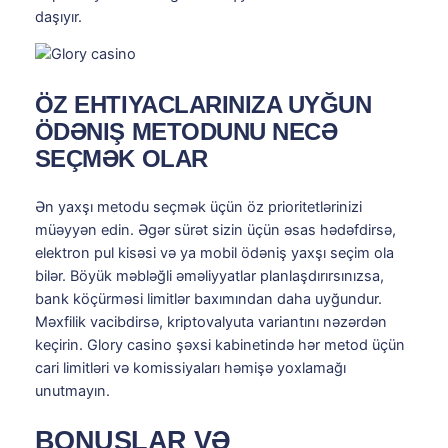
daşıyır.
ÖZ EHTIYACLARINIZA UYĞUN
ÖDƏNIŞ METODUNU NECƏ
SEÇMƏK OLAR
Ən yaxşı metodu seçmək üçün öz prioritetlərinizi
müəyyən edin. Əgər sürət sizin üçün əsas hədəfdirsə,
elektron pul kisəsi və ya mobil ödəniş yaxşı seçim ola
bilər. Böyük məbləğli əməliyyatlar planlaşdırırsınızsa,
bank köçürməsi limitlər baxımından daha uyğundur.
Məxfilik vacibdirsə, kriptovalyuta variantını nəzərdən
keçirin. Glory casino şəxsi kabinetində hər metod üçün
cari limitləri və komissiyaları həmişə yoxlamağı
unutmayın.
BONUSLAR VƏ