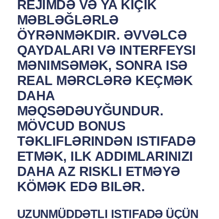
REJIMDƏ VƏ YA KIÇIK
MƏBLƏĞLƏRLƏ
ÖYRƏNMƏKDIR. ƏVVƏLCƏ
QAYDALARI VƏ INTERFEYSI
MƏNIMSƏMƏK, SONRA ISƏ
REAL MƏRCLƏRƏ KEÇMƏK
DAHA
MƏQSƏDƏUYĞUNDUR.
MÖVCUD BONUS
TƏKLIFLƏRINDƏN ISTIFADƏ
ETMƏK, ILK ADDIMLARINIZI
DAHA AZ RISKLI ETMƏYƏ
KÖMƏK EDƏ BILƏR.
UZUNMÜDDƏTLI ISTIFADƏ ÜÇÜN