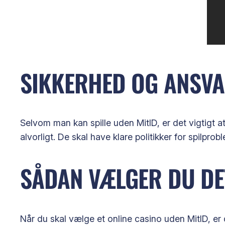
SIKKERHED OG ANSVA
Selvom man kan spille uden MitID, er det vigtigt a
alvorligt. De skal have klare politikker for spilpro
SÅDAN VÆLGER DU DET
Når du skal vælge et online casino uden MitID, er 