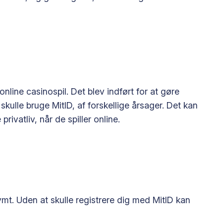
online casinospil. Det blev indført for at gøre
skulle bruge MitID, af forskellige årsager. Det kan
rivatliv, når de spiller online.
ymt. Uden at skulle registrere dig med MitID kan