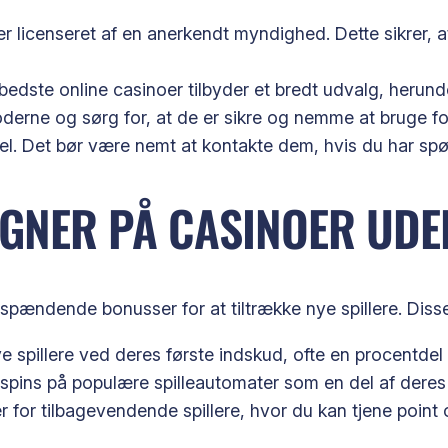
 er licenseret af en anerkendt myndighed. Dette sikrer, 
e bedste online casinoer tilbyder et bredt udvalg, herunde
derne og sørg for, at de er sikre og nemme at bruge fo
el. Det bør være nemt at kontakte dem, hvis du har spø
NER PÅ CASINOER UDEN
spændende bonusser for at tiltrække nye spillere. Disse
nye spillere ved deres første indskud, ofte en procentdel
s spins på populære spilleautomater som en del af dere
 for tilbagevendende spillere, hvor du kan tjene point 