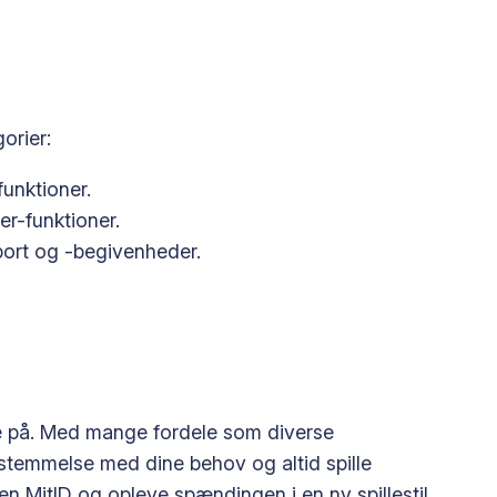
orier:
unktioner.
er-funktioner.
sport og -begivenheder.
lle på. Med mange fordele som diverse
sstemmelse med dine behov og altid spille
en MitID og opleve spændingen i en ny spillestil.