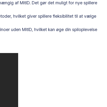
hængig af MitID. Det gør det muligt for nye spillere
r, hvilket giver spillere fleksibilitet til at vælge
inoer uden MitID, hvilket kan øge din spiloplevelse