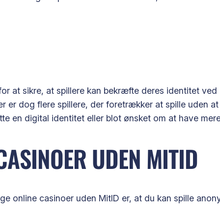
for at sikre, at spillere kan bekræfte deres identitet ved 
er dog flere spillere, der foretrækker at spille uden at 
 en digital identitet eller blot ønsket om at have mere p
CASINOER UDEN MITID
lge online casinoer uden MitID er, at du kan spille anon