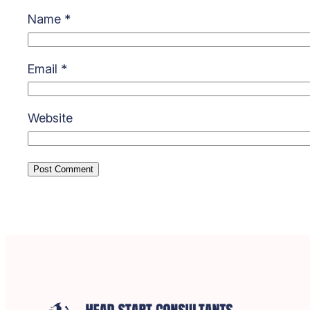
Name
*
Email
*
Website