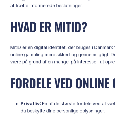
at træffe informerede beslutninger.
HVAD ER MITID?
MitID er en digital identitet, der bruges i Danmark 
online gambling mere sikkert og gennemsigtigt. Der 
være på grund af en mangel på interesse i at oprette
FORDELE VED ONLINE 
Privatliv
: En af de største fordele ved at væ
du beskytte dine personlige oplysninger.