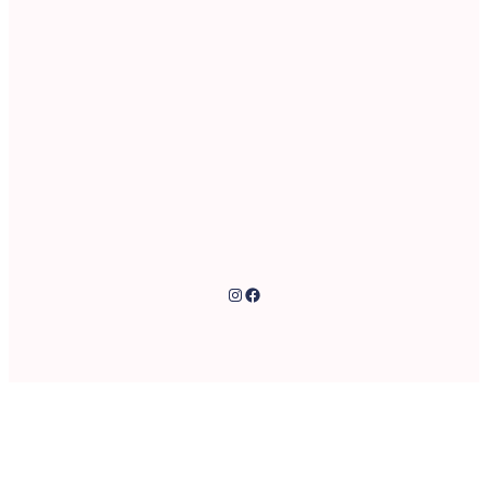
Instagram
Facebook