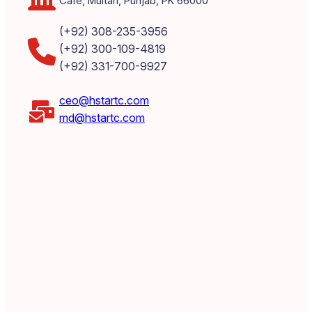
Cafe, Multan, Punjab, PK 66000
(+92) 308-235-3956
(+92) 300-109-4819
(+92) 331-700-9927
ceo@hstartc.com
md@hstartc.com