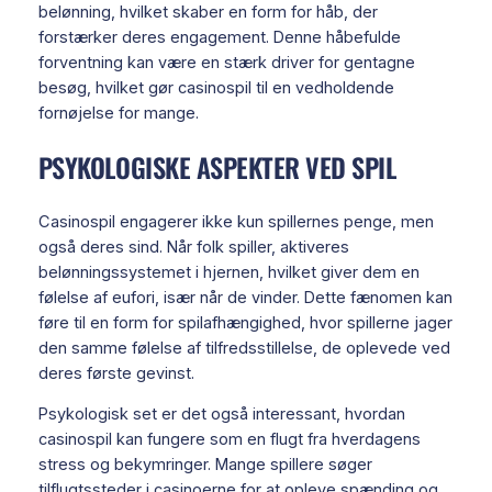
belønning, hvilket skaber en form for håb, der
forstærker deres engagement. Denne håbefulde
forventning kan være en stærk driver for gentagne
besøg, hvilket gør casinospil til en vedholdende
fornøjelse for mange.
PSYKOLOGISKE ASPEKTER VED SPIL
Casinospil engagerer ikke kun spillernes penge, men
også deres sind. Når folk spiller, aktiveres
belønningssystemet i hjernen, hvilket giver dem en
følelse af eufori, især når de vinder. Dette fænomen kan
føre til en form for spilafhængighed, hvor spillerne jager
den samme følelse af tilfredsstillelse, de oplevede ved
deres første gevinst.
Psykologisk set er det også interessant, hvordan
casinospil kan fungere som en flugt fra hverdagens
stress og bekymringer. Mange spillere søger
tilflugtssteder i casinoerne for at opleve spænding og