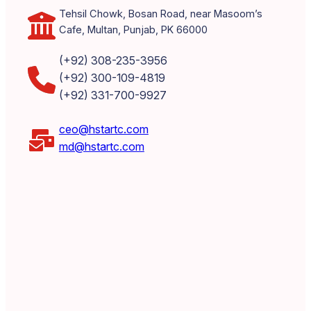
Tehsil Chowk, Bosan Road, near Masoom’s
Cafe, Multan, Punjab, PK 66000
(+92) 308-235-3956
(+92) 300-109-4819
(+92) 331-700-9927
ceo@hstartc.com
md@hstartc.com