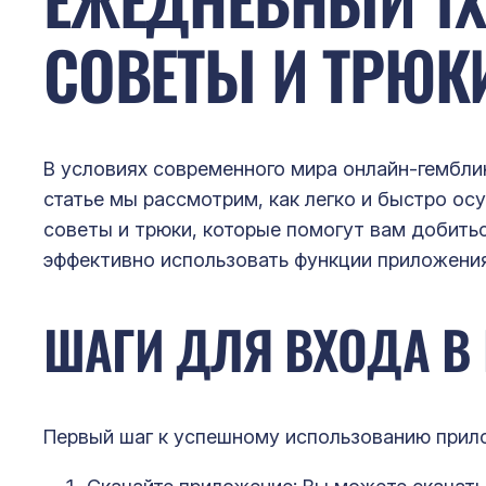
СОВЕТЫ И ТРЮК
В условиях современного мира онлайн-гемблин
статье мы рассмотрим, как легко и быстро ос
советы и трюки, которые помогут вам добитьс
эффективно использовать функции приложени
ШАГИ ДЛЯ ВХОДА В
Первый шаг к успешному использованию прило