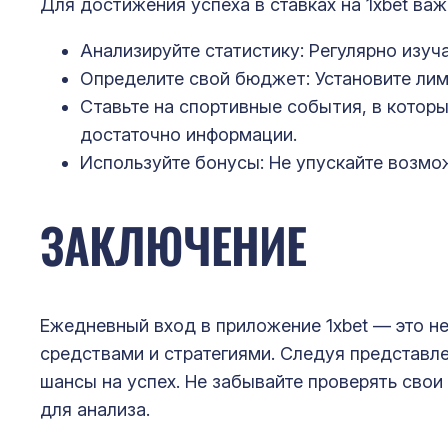
Для достижения успеха в ставках на 1xbet важ
Анализируйте статистику: Регулярно изуч
Определите свой бюджет: Установите лими
Ставьте на спортивные события, в которых
достаточно информации.
Используйте бонусы: Не упускайте возмо
ЗАКЛЮЧЕНИЕ
Ежедневный вход в приложение 1xbet — это не
средствами и стратегиями. Следуя представл
шансы на успех. Не забывайте проверять свои
для анализа.