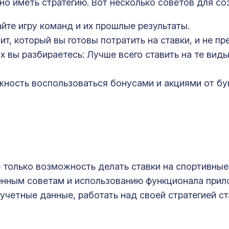
но иметь стратегию. Вот несколько советов для со
айте игру команд и их прошлые результаты.
т, который вы готовы потратить на ставки, и не пр
 вы разбираетесь: Лучше всего ставить на те виды 
жность воспользоваться бонусами и акциями от бу
 только возможность делать ставки на спортивные
енным советам и использованию функционала прил
 учетные данные, работать над своей стратегией с