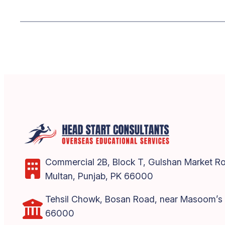
Commercial 2B, Block T, Gulshan Market Ro
Multan, Punjab, PK 66000
Tehsil Chowk, Bosan Road, near Masoom’s 
66000