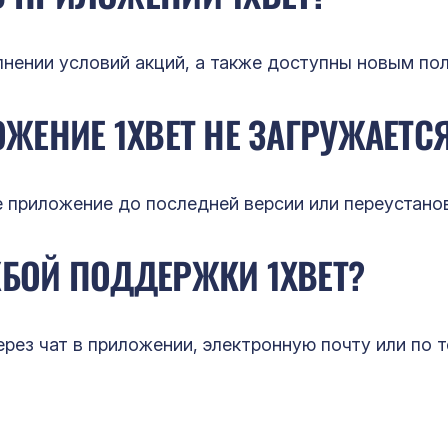
нении условий акций, а также доступны новым пол
ОЖЕНИЕ 1XBET НЕ ЗАГРУЖАЕТС
 приложение до последней версии или переустанов
ЖБОЙ ПОДДЕРЖКИ 1XBET?
ез чат в приложении, электронную почту или по т