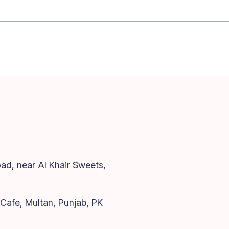
ad, near Al Khair Sweets,
Cafe, Multan, Punjab, PK