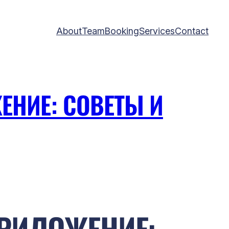
About
Team
Booking
Services
Contact
ЕНИЕ: СОВЕТЫ И
ПРИЛОЖЕНИЕ: