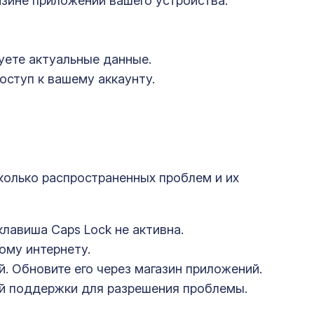
азине приложений вашего устройства.
зуете актуальные данные.
оступ к вашему аккаунту.
сколько распространенных проблем и их
клавиша Caps Lock не активна.
ому интернету.
. Обновите его через магазин приложений.
ой поддержки для разрешения проблемы.