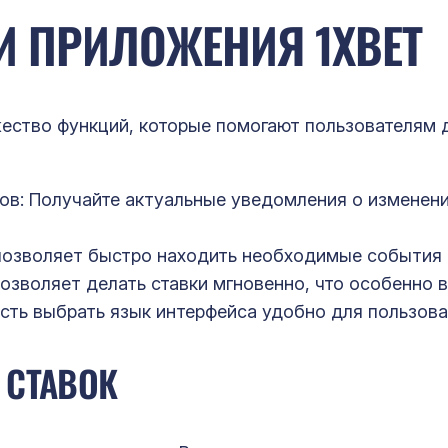
 ПРИЛОЖЕНИЯ 1XBET
ество функций, которые помогают пользователям д
ов: Получайте актуальные уведомления о изменени
позволяет быстро находить необходимые события и
позволяет делать ставки мгновенно, что особенно 
ть выбрать язык интерфейса удобно для пользоват
 СТАВОК