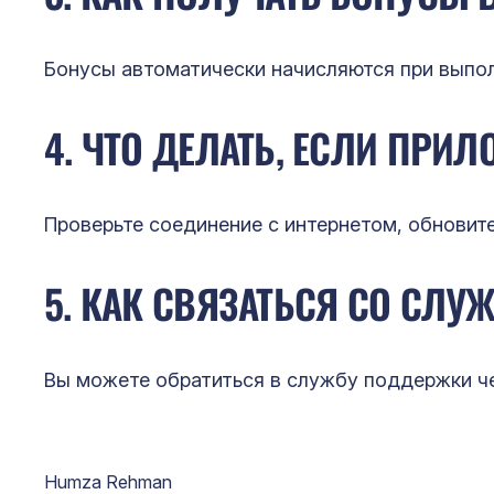
Бонусы автоматически начисляются при выпол
4. ЧТО ДЕЛАТЬ, ЕСЛИ ПРИЛ
Проверьте соединение с интернетом, обновите
5. КАК СВЯЗАТЬСЯ СО СЛУ
Вы можете обратиться в службу поддержки чер
Humza Rehman