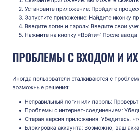
Скачайте приложение: Вы можете скачать 
Установите приложение: Пройдите процесс
Запустите приложение: Найдите иконку пр
Введите логин и пароль: Введите свои уч
Нажмите на кнопку «Войти»: После ввода 
ПРОБЛЕМЫ С ВХОДОМ И ИХ
Иногда пользователи сталкиваются с проблема
возможные решения:
Неправильный логин или пароль: Проверьт
Проблемы с интернет-соединением: Убеди
Старая версия приложения: Убедитесь, ч
Блокировка аккаунта: Возможно, ваш акк