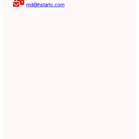
md@hstartc.com