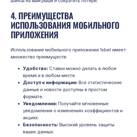
шансы на выигрыши и сократить потери.
4. ПРЕИМУЩЕСТВА
ИСПОЛЬЗОВАНИЯ МОБИЛЬНОГО
ПРИЛОЖЕНИЯ
Использование мобильного приложения 1xbet имеет
множество преимуществ:
Удобство:
Ставки можно делать в любое
время и в любом месте.
Доступ к информации:
Все статистические
данные и новости доступны в простом
формате.
Уведомления:
Получайте мгновенные
уведомления о изменениях коэффициентов и
акциях.
Безопасность:
Высокий уровень защиты
ваших данных.