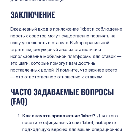
ЗАКЛЮЧЕНИЕ
Ежедневный вход в приложение 1xbet и соблюдение
простых советов могут существенно повлиять на
вашу успешность в ставках. Выбор правильной
стратегии, регулярный анализ статистики и
использование мобильной платформы для ставок —
это шаги, которые помогут вам достичь
поставленных целей. И помните, что важнее всего
— это ответственное отношение к ставкам.
ЧАСТО ЗАДАВАЕМЫЕ ВОПРОСЫ
(FAQ)
Как скачать приложение 1xbet?
Для этого
посетите официальный сайт 1xbet, выберите
подходящую версию для вашей операционной