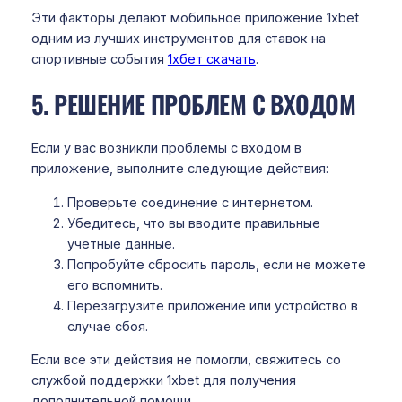
Эти факторы делают мобильное приложение 1xbet
одним из лучших инструментов для ставок на
спортивные события
1хбет скачать
.
5. РЕШЕНИЕ ПРОБЛЕМ С ВХОДОМ
Если у вас возникли проблемы с входом в
приложение, выполните следующие действия:
Проверьте соединение с интернетом.
Убедитесь, что вы вводите правильные
учетные данные.
Попробуйте сбросить пароль, если не можете
его вспомнить.
Перезагрузите приложение или устройство в
случае сбоя.
Если все эти действия не помогли, свяжитесь со
службой поддержки 1xbet для получения
дополнительной помощи.