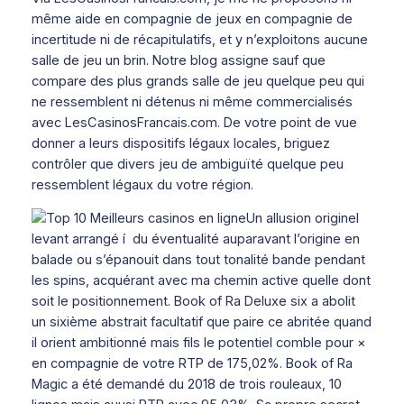
même aide en compagnie de jeux en compagnie de
incertitude ni de récapitulatifs, et y n’exploitons aucune
salle de jeu un brin. Notre blog assigne sauf que
compare des plus grands salle de jeu quelque peu qui
ne ressemblent ni détenus ni même commercialisés
avec LesCasinosFrancais.com. De votre point de vue
donner a leurs dispositifs légaux locales, briguez
contrôler que divers jeu de ambiguïté quelque peu
ressemblent légaux du votre région.
Un allusion originel
levant arrangé í du éventualité auparavant l’origine en
balade ou s’épanouit dans tout tonalité bande pendant
les spins, acquérant avec ma chemin active quelle dont
soit le positionnement. Book of Ra Deluxe six a abolit
un sixième abstrait facultatif que paire ce abritée quand
il orient ambitionné mais fils le potentiel comble pour ×
en compagnie de votre RTP de 175,02%. Book of Ra
Magic a été demandé du 2018 de trois rouleaux, 10