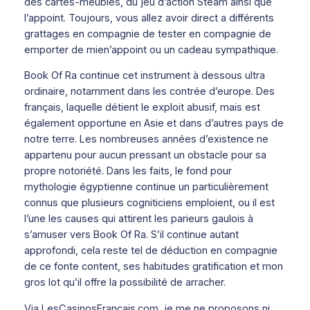
des cartes-meubles, du jeu d’action Steam ainsi que
l’appoint. Toujours, vous allez avoir direct a différents
grattages en compagnie de tester en compagnie de
emporter de mien’appoint ou un cadeau sympathique.
Book Of Ra continue cet instrument à dessous ultra
ordinaire, notamment dans les contrée d’europe. Des
français, laquelle détient le exploit abusif, mais est
également opportune en Asie et dans d’autres pays de
notre terre. Les nombreuses années d’existence ne
appartenu pour aucun pressant un obstacle pour sa
propre notoriété. Dans les faits, le fond pour
mythologie égyptienne continue un particulièrement
connus que plusieurs cogniticiens emploient, ou il est
l’une les causes qui attirent les parieurs gaulois à
s’amuser vers Book Of Ra. S’il continue autant
approfondi, cela reste tel de déduction en compagnie
de ce fonte content, ses habitudes gratification et mon
gros lot qu’il offre la possibilité de arracher.
Via LesCasinosFrancais.com, je me ne proposons ni