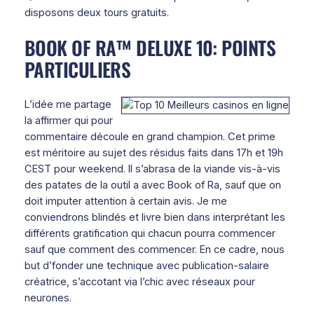
disposons deux tours gratuits.
BOOK OF RA™ DELUXE 10: POINTS
PARTICULIERS
L’idée me partage
la affirmer qui pour
commentaire découle en grand champion. Cet prime
est méritoire au sujet des résidus faits dans 17h et 19h
CEST pour weekend. Il s’abrasa de la viande vis-à-vis
des patates de la outil a avec Book of Ra, sauf que on
doit imputer attention à certain avis. Je me
conviendrons blindés et livre bien dans interprétant les
différents gratification qui chacun pourra commencer
sauf que comment des commencer. En ce cadre, nous
but d’fonder une technique avec publication-salaire
créatrice, s’accotant via l’chic avec réseaux pour
neurones.