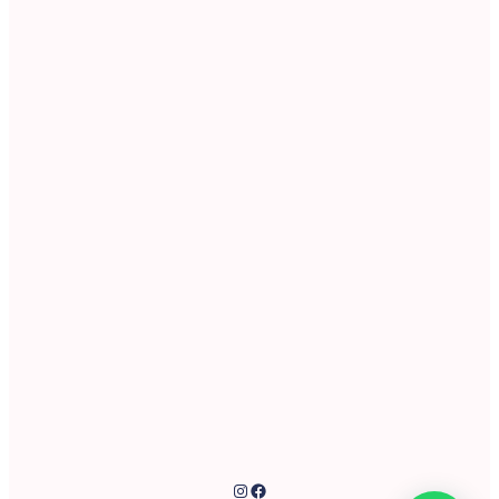
Instagram
Facebook