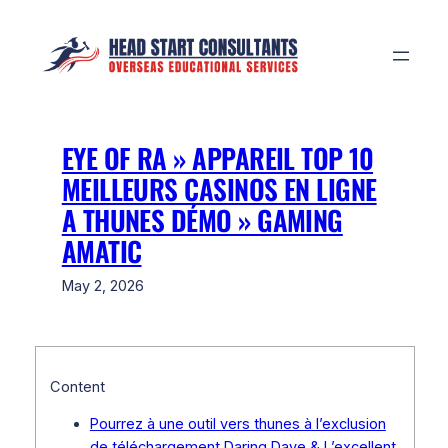
Skip
to
content
EYE OF RA » APPAREIL TOP 10
MEILLEURS CASINOS EN LIGNE
A THUNES DÉMO » GAMING
AMATIC
May 2, 2026
Content
Pourrez à une outil vers thunes à l’exclusion
de téléchargement Daring Dave & L’excellent