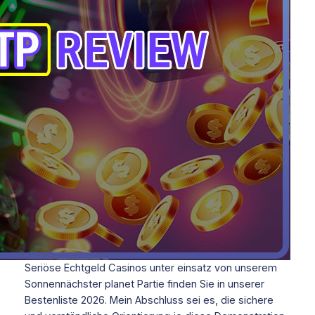
Seriöse Echtgeld Casinos unter einsatz von unserem
Sonnennächster planet Partie finden Sie in unserer
Bestenliste 2026. Mein Abschluss sei es, die sichere