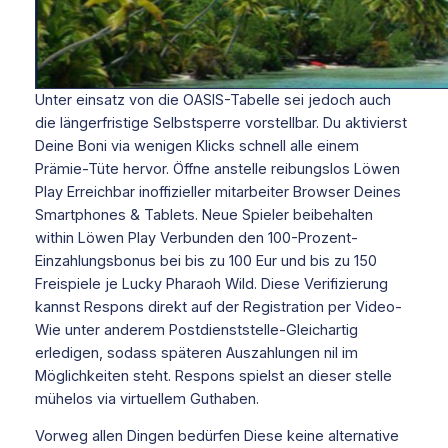
Unter einsatz von die OASIS-Tabelle sei jedoch auch
die längerfristige Selbstsperre vorstellbar. Du aktivierst
Deine Boni via wenigen Klicks schnell alle einem
Prämie-Tüte hervor. Öffne anstelle reibungslos Löwen
Play Erreichbar inoffizieller mitarbeiter Browser Deines
Smartphones & Tablets. Neue Spieler beibehalten
within Löwen Play Verbunden den 100-Prozent-
Einzahlungsbonus bei bis zu 100 Eur und bis zu 150
Freispiele je Lucky Pharaoh Wild. Diese Verifizierung
kannst Respons direkt auf der Registration per Video-
Wie unter anderem Postdienststelle-Gleichartig
erledigen, sodass späteren Auszahlungen nil im
Möglichkeiten steht. Respons spielst an dieser stelle
mühelos via virtuellem Guthaben.
Vorweg allen Dingen bedürfen Diese keine alternative