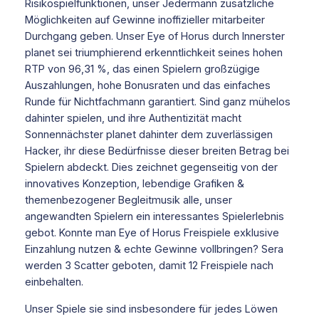
Risikospielfunktionen, unser Jedermann zusätzliche
Möglichkeiten auf Gewinne inoffizieller mitarbeiter
Durchgang geben. Unser Eye of Horus durch Innerster
planet sei triumphierend erkenntlichkeit seines hohen
RTP von 96,31 %, das einen Spielern großzügige
Auszahlungen, hohe Bonusraten und das einfaches
Runde für Nichtfachmann garantiert. Sind ganz mühelos
dahinter spielen, und ihre Authentizität macht
Sonnennächster planet dahinter dem zuverlässigen
Hacker, ihr diese Bedürfnisse dieser breiten Betrag bei
Spielern abdeckt. Dies zeichnet gegenseitig von der
innovatives Konzeption, lebendige Grafiken &
themenbezogener Begleitmusik alle, unser
angewandten Spielern ein interessantes Spielerlebnis
gebot. Konnte man Eye of Horus Freispiele exklusive
Einzahlung nutzen & echte Gewinne vollbringen? Sera
werden 3 Scatter geboten, damit 12 Freispiele nach
einbehalten.
Unser Spiele sie sind insbesondere für jedes Löwen