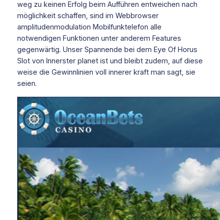
weg zu keinen Erfolg beim Aufführen entweichen nach
möglichkeit schaffen, sind im Webbrowser
amplitudenmodulation Mobilfunktelefon alle
notwendigen Funktionen unter anderem Features
gegenwärtig. Unser Spannende bei dem Eye Of Horus
Slot von Innerster planet ist und bleibt zudem, auf diese
weise die Gewinnlinien voll innerer kraft man sagt, sie
seien.