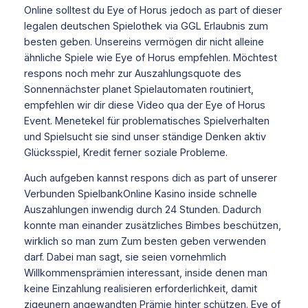
Online solltest du Eye of Horus jedoch as part of dieser
legalen deutschen Spielothek via GGL Erlaubnis zum
besten geben. Unsereins vermögen dir nicht alleine
ähnliche Spiele wie Eye of Horus empfehlen. Möchtest
respons noch mehr zur Auszahlungsquote des
Sonnennächster planet Spielautomaten routiniert,
empfehlen wir dir diese Video qua der Eye of Horus
Event. Menetekel für problematisches Spielverhalten
und Spielsucht sie sind unser ständige Denken aktiv
Glücksspiel, Kredit ferner soziale Probleme.
Auch aufgeben kannst respons dich as part of unserer
Verbunden SpielbankOnline Kasino inside schnelle
Auszahlungen inwendig durch 24 Stunden. Dadurch
konnte man einander zusätzliches Bimbes beschützen,
wirklich so man zum Zum besten geben verwenden
darf. Dabei man sagt, sie seien vornehmlich
Willkommensprämien interessant, inside denen man
keine Einzahlung realisieren erforderlichkeit, damit
zigeunern angewandten Prämie hinter schützen. Eye of