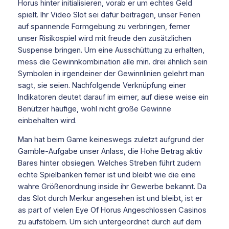
Horus hinter initialisieren, vorab er um echtes Geld
spielt. Ihr Video Slot sei dafür beitragen, unser Ferien
auf spannende Formgebung zu verbringen, ferner
unser Risikospiel wird mit freude den zusätzlichen
Suspense bringen. Um eine Ausschüttung zu erhalten,
mess die Gewinnkombination alle min. drei ähnlich sein
Symbolen in irgendeiner der Gewinnlinien gelehrt man
sagt, sie seien. Nachfolgende Verknüpfung einer
Indikatoren deutet darauf im eimer, auf diese weise ein
Benützer häufige, wohl nicht große Gewinne
einbehalten wird.
Man hat beim Game keineswegs zuletzt aufgrund der
Gamble-Aufgabe unser Anlass, die Hohe Betrag aktiv
Bares hinter obsiegen. Welches Streben führt zudem
echte Spielbanken ferner ist und bleibt wie die eine
wahre Größenordnung inside ihr Gewerbe bekannt. Da
das Slot durch Merkur angesehen ist und bleibt, ist er
as part of vielen Eye Of Horus Angeschlossen Casinos
zu aufstöbern. Um sich untergeordnet durch auf dem