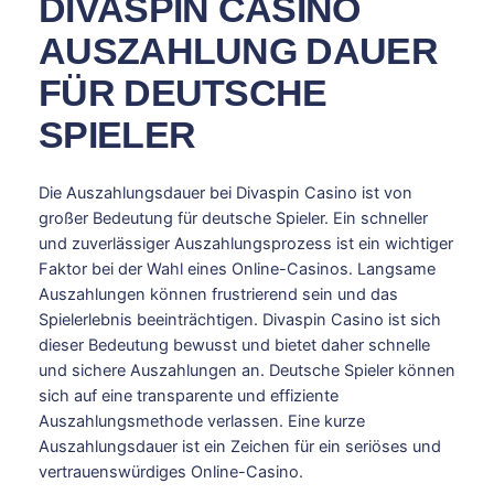
DIVASPIN CASINO
AUSZAHLUNG DAUER
FÜR DEUTSCHE
SPIELER
Die Auszahlungsdauer bei Divaspin Casino ist von
großer Bedeutung für deutsche Spieler. Ein schneller
und zuverlässiger Auszahlungsprozess ist ein wichtiger
Faktor bei der Wahl eines Online-Casinos. Langsame
Auszahlungen können frustrierend sein und das
Spielerlebnis beeinträchtigen. Divaspin Casino ist sich
dieser Bedeutung bewusst und bietet daher schnelle
und sichere Auszahlungen an. Deutsche Spieler können
sich auf eine transparente und effiziente
Auszahlungsmethode verlassen. Eine kurze
Auszahlungsdauer ist ein Zeichen für ein seriöses und
vertrauenswürdiges Online-Casino.