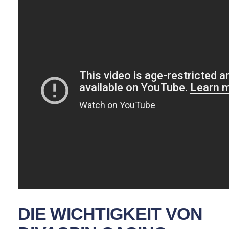
DIE WICHTIGKEIT VON