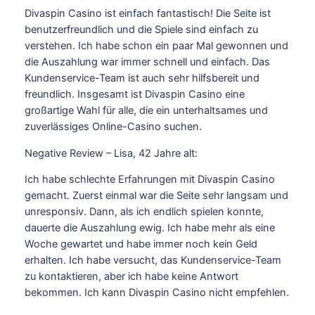
Divaspin Casino ist einfach fantastisch! Die Seite ist
benutzerfreundlich und die Spiele sind einfach zu
verstehen. Ich habe schon ein paar Mal gewonnen und
die Auszahlung war immer schnell und einfach. Das
Kundenservice-Team ist auch sehr hilfsbereit und
freundlich. Insgesamt ist Divaspin Casino eine
großartige Wahl für alle, die ein unterhaltsames und
zuverlässiges Online-Casino suchen.
Negative Review – Lisa, 42 Jahre alt:
Ich habe schlechte Erfahrungen mit Divaspin Casino
gemacht. Zuerst einmal war die Seite sehr langsam und
unresponsiv. Dann, als ich endlich spielen konnte,
dauerte die Auszahlung ewig. Ich habe mehr als eine
Woche gewartet und habe immer noch kein Geld
erhalten. Ich habe versucht, das Kundenservice-Team
zu kontaktieren, aber ich habe keine Antwort
bekommen. Ich kann Divaspin Casino nicht empfehlen.