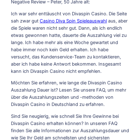
Negative Review – Peter, 50 Jahre alt:
Ich war sehr enttäuscht von Divaspin Casino. Die Seite
sah zwar gut
Casino Diva Spin Spieleauswahl
aus, aber
die Spiele waren nicht sehr gut. Dann, als ich endlich
etwas gewonnen hatte, dauerte die Auszahlung viel zu
lange. Ich habe mehr als eine Woche gewartet und
habe immer noch kein Geld erhalten. Ich habe
versucht, das Kundenservice-Team zu kontaktieren,
aber ich habe keine Antwort bekommen. Insgesamt
kann ich Divaspin Casino nicht empfehlen.
Möchten Sie erfahren, wie lange die Divaspin Casino
Auszahlung Dauer ist? Lesen Sie unsere FAQ, um mehr
über die Auszahlungszeiten und -methoden von
Divaspin Casino in Deutschland zu erfahren.
Sind Sie neugierig, wie schnell Sie Ihre Gewinne bei
Divaspin Casino erhalten können? In unseren FAQ
finden Sie alle Informationen zur Auszahlungsdauer und
wie Sie Ihr Geld am schnellsten und sichersten