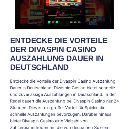
ENTDECKE DIE VORTEILE
DER DIVASPIN CASINO
AUSZAHLUNG DAUER IN
DEUTSCHLAND
Entdecke die Vorteile der Divaspin Casino Auszahlung
Dauer in Deutschland. Divaspin Casino bietet schnelle
und zuverlässige Auszahlungen in Deutschland. In der
Regel dauert die Auszahlung bei Divaspin Casino nur 24
Stunden. Dies ist ein großer Vorteil für Spieler, die
schnelle Auszahlungen bevorzugen. Darüber hinaus
bietet Divaspin Casino eine Vielzahl von
Zahlungsmethoden an, die von deutschen Spielern