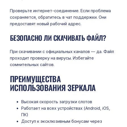
Проверьте интернет-соединение. Если проблема
сохраняется, обратитесь в чат поддержки. Они
предоставят новый рабочий адрес.
БЕЗОПАСНО ЛИ СКАЧИВАТЬ ФАЙЛ?
При скачивании с официальных каналов — да. Файл
проходит проверку на вирусы. Избегайте
сомнительных сайтов.
ПРЕИМУЩЕСТВА
ИСПОЛЬЗОВАНИЯ ЗЕРКАЛА
Высокая скорость загрузки слотов
Работает на всех устройствах (Android, iOS,
ПК)
Доступ к эксклюзивным бонусам через