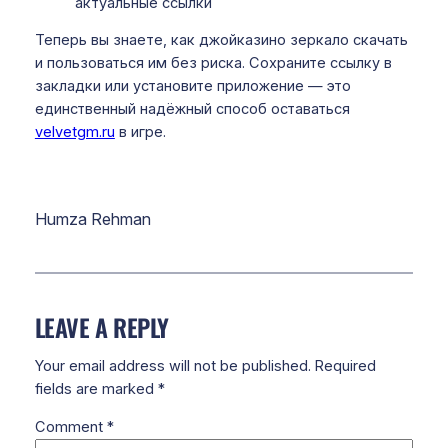
актуальные ссылки
Теперь вы знаете, как джойказино зеркало скачать
и пользоваться им без риска. Сохраните ссылку в
закладки или установите приложение — это
единственный надёжный способ оставаться
velvetgm.ru
в игре.
Humza Rehman
LEAVE A REPLY
Your email address will not be published.
Required
fields are marked
*
Comment
*