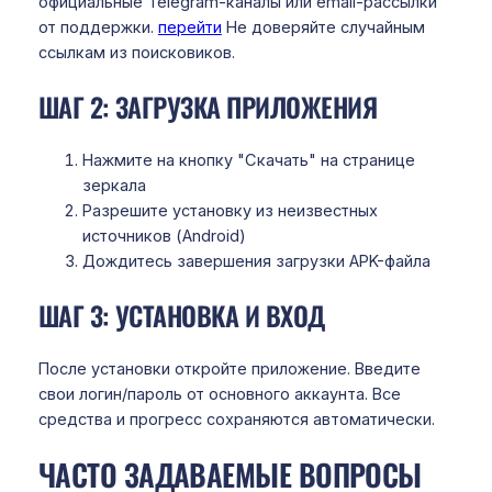
официальные Telegram-каналы или email-рассылки
от поддержки.
перейти
Не доверяйте случайным
ссылкам из поисковиков.
ШАГ 2: ЗАГРУЗКА ПРИЛОЖЕНИЯ
Нажмите на кнопку "Скачать" на странице
зеркала
Разрешите установку из неизвестных
источников (Android)
Дождитесь завершения загрузки APK-файла
ШАГ 3: УСТАНОВКА И ВХОД
После установки откройте приложение. Введите
свои логин/пароль от основного аккаунта. Все
средства и прогресс сохраняются автоматически.
ЧАСТО ЗАДАВАЕМЫЕ ВОПРОСЫ