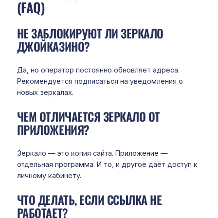
(FAQ)
НЕ ЗАБЛОКИРУЮТ ЛИ ЗЕРКАЛО
ДЖОЙКАЗИНО?
Да, но оператор постоянно обновляет адреса.
Рекомендуется подписаться на уведомления о
новых зеркалах.
ЧЕМ ОТЛИЧАЕТСЯ ЗЕРКАЛО ОТ
ПРИЛОЖЕНИЯ?
Зеркало — это копия сайта. Приложение —
отдельная программа. И то, и другое даёт доступ к
личному кабинету.
ЧТО ДЕЛАТЬ, ЕСЛИ ССЫЛКА НЕ
РАБОТАЕТ?