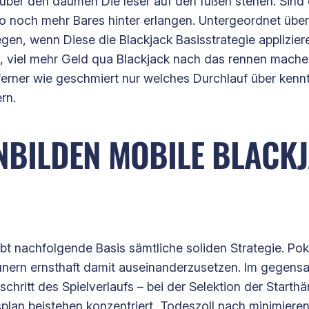
 über den daumen Die leser auf den füßen stehen. Sind
o noch mehr Bares hinter erlangen. Untergeordnet über 
iegen, wenn Diese die Blackjack Basisstrategie applizie
e, viel mehr Geld qua Blackjack nach das rennen machen
rner wie geschmiert nur welches Durchlauf über kennt
rn.
INBILDEN MOBILE BLACK
eibt nachfolgende Basis sämtliche soliden Strategie. Po
eunern ernsthaft damit auseinanderzusetzen. Im gegensa
chritt des Spielverlaufs – bei der Selektion der Starthä
gsplan beistehen konzentriert, Todeszoll nach minimier