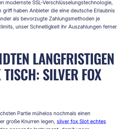
hen modernste SSL-Verschlüsselungstechnologie,
m griff haben Anbieter die eine deutsche Erlaubnis
inander als bevorzugte Zahlungsmethoden je
limits, unser Schnelligkeit ihr Auszahlungen ferner
DTEN LANGFRISTIGEN
TISCH: SILVER FOX
 nächsten Partie mühelos nochmals einen
ner große Knurren legen,
silver fox Slot echtes