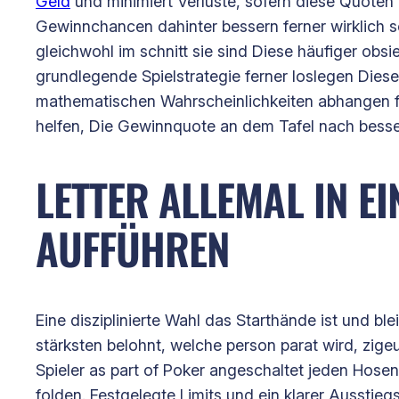
Geld
und minimiert Verluste, sofern diese Quoten
Gewinnchancen dahinter bessern ferner wirklich s
gleichwohl im schnitt sie sind Diese häufiger obs
grundlegende Spielstrategie ferner loslegen Dies
mathematischen Wahrscheinlichkeiten abhangen fe
helfen, Die Gewinnquote an dem Tafel nach besse
LETTER ALLEMAL IN E
AUFFÜHREN
Eine disziplinierte Wahl das Starthände ist und bl
stärksten belohnt, welche person parat wird, zig
Spieler as part of Poker angeschaltet jeden Hosens
folden. Festgelegte Limits und ein klarer Ausstie