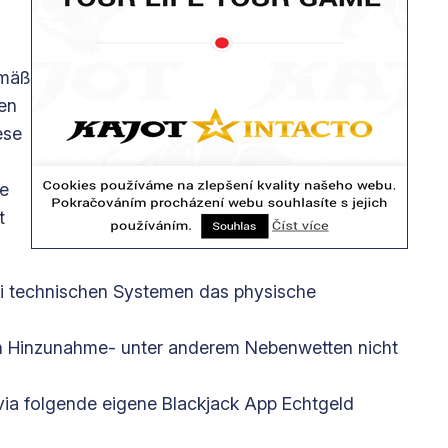
emäß
nen
ese
te
t
bei technischen Systemen das physische
in Hinzunahme- unter anderem Nebenwetten nicht
 via folgende eigene Blackjack App Echtgeld