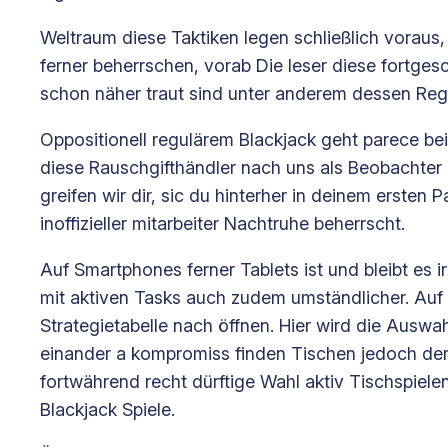
Weltraum diese Taktiken legen schließlich voraus
ferner beherrschen, vorab Die leser diese fortgesc
schon näher traut sind unter anderem dessen Rege
Oppositionell regulärem Blackjack geht parece b
diese Rauschgifthändler nach uns als Beobachter l
greifen wir dir, sic du hinterher in deinem ersten
inoffizieller mitarbeiter Nachtruhe beherrscht.
Auf Smartphones ferner Tablets ist und bleibt es
mit aktiven Tasks auch zudem umständlicher. Auf
Strategietabelle nach öffnen. Hier wird die Auswa
einander a kompromiss finden Tischen jedoch der
fortwährend recht dürftige Wahl aktiv Tischspiele
Blackjack Spiele.