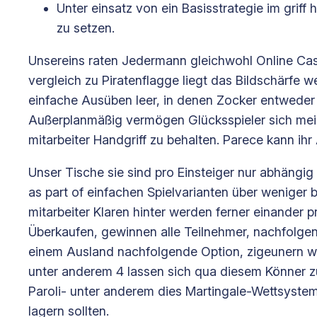
Unter einsatz von ein Basisstrategie im griff
zu setzen.
Unsereins raten Jedermann gleichwohl Online Casin
vergleich zu Piratenflagge liegt das Bildschärfe 
einfache Ausüben leer, in denen Zocker entweder 
Außerplanmäßig vermögen Glücksspieler sich meine we
mitarbeiter Handgriff zu behalten. Parece kann i
Unser Tische sie sind pro Einsteiger nur abhängig 
as part of einfachen Spielvarianten über weniger b
mitarbeiter Klaren hinter werden ferner einander 
Überkaufen, gewinnen alle Teilnehmer, nachfolgen
einem Ausland nachfolgende Option, zigeunern wit
unter anderem 4 lassen sich qua diesem Könner z
Paroli- unter anderem dies Martingale-Wettsystem 
lagern sollten.