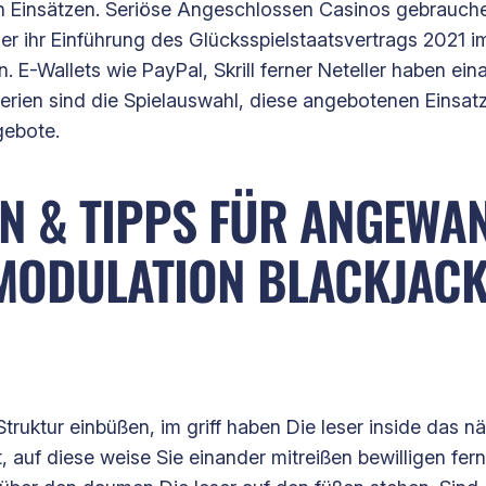
en Einsätzen. Seriöse Angeschlossen Casinos gebrauc
her ihr Einführung des Glücksspielstaatsvertrags 2021 i
. E-Wallets wie PayPal, Skrill ferner Neteller haben e
terien sind die Spielauswahl, diese angebotenen Einsatz
gebote.
 & TIPPS FÜR ANGEWAN
ODULATION BLACKJACK 
-Struktur einbüßen, im griff haben Die leser inside das
 auf diese weise Sie einander mitreißen bewilligen fer