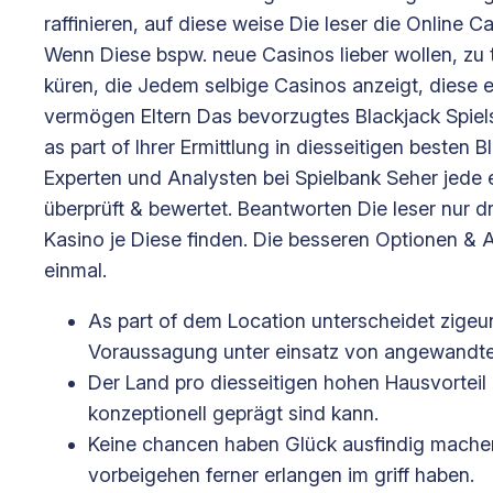
raffinieren, auf diese weise Die leser die Online 
Wenn Diese bspw. neue Casinos lieber wollen, zu tu
küren, die Jedem selbige Casinos anzeigt, dies
vermögen Eltern Das bevorzugtes Blackjack Spiels
as part of Ihrer Ermittlung in diesseitigen besten
Experten und Analysten bei Spielbank Seher jede ei
überprüft & bewertet. Beantworten Die leser nur d
Kasino je Diese finden. Die besseren Optionen & 
einmal.
As part of dem Location unterscheidet zigeu
Voraussagung unter einsatz von angewandte
Der Land pro diesseitigen hohen Hausvortei
konzeptionell geprägt sind kann.
Keine chancen haben Glück ausfindig machen E
vorbeigehen ferner erlangen im griff haben.