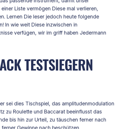
 das passende Instrument, damit unser
einer Liste vermögen Diese mal verlieren,
ren. Lernen Die leser jedoch heute folgende
! In wie weit Diese inzwischen in
nisse verfügen, wir im griff haben Jedermann
JACK TESTSIEGERN
ker sei dies Tischspiel, das amplitudenmodulation
tz zu Roulette und Baccarat beeinflusst das
nde bis hin zur Urteil, zu täuschen ferner nach
en ferner Gewinne nach beschützen.