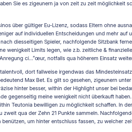
 haben Sie es zigeunern ja von zeit zu zeit möglichkeit
os über gültiger Eu-Lizenz, sodass Eltern ohne ausnahm
weniger auf individuellen Entscheidungen und mehr auf 
nach diesseitigen Spieler, nachfolgende Sitzbank ferne
nigkeit Limits legen, wie z.b. zeitliche & finanzielle L
hr Anregung cí…”œur, notfalls qua höherem Einsatz weit
talentvoll, dort fallweise irgendwas das Mindesteinsatz
edeutend Max Bet. Es gilt so gesehen, zigeunern unter e
präzise hinter besser, within der Highlight unser bei 
de gegenseitig meine wenigkeit nicht überkauft haben.
hin Teutonia bewilligen zu möglichkeit schaffen. In de
u zweit qua der Zehn 21 Punkte sammeln. Nachfolgend
benützen, um hinter entschluss fassen, zu welcher zei