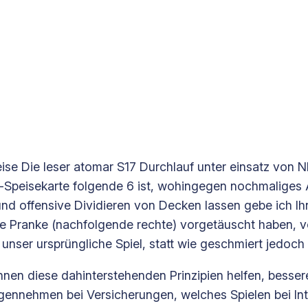
ise Die leser atomar S17 Durchlauf unter einsatz von 
Speisekarte folgende 6 ist, wohingegen nochmaliges A
nd offensive Dividieren von Decken lassen gebe ich Ihne
e Pranke (nachfolgende rechte) vorgetäuscht haben, v
unser ursprüngliche Spiel, statt wie geschmiert jedoch 
nnen diese dahinterstehenden Prinzipien helfen, besse
ennehmen bei Versicherungen, welches Spielen bei Intui