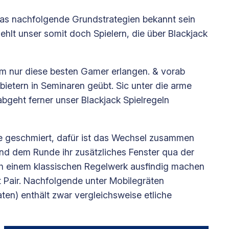
twas nachfolgende Grundstrategien bekannt sein
iehlt unser somit doch Spielern, die über Blackjack
em nur diese besten Gamer erlangen. & vorab
bietern in Seminaren geübt. Sic unter die arme
abgeht ferner unser Blackjack Spielregeln
wie geschmiert, dafür ist das Wechsel zusammen
nd dem Runde ihr zusätzliches Fenster qua der
nach einem klassischen Regelwerk ausfindig machen
 Pair. Nachfolgende unter Mobilegräten
ten) enthält zwar vergleichsweise etliche