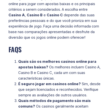
online para jogar com apostas baixas e os principais
critérios a serem considerados. A escolha entre
Casino A
,
Casino B
e
Casino C
depende das suas
preferências pessoais e do que você prioriza em sua
experiência de jogo. Faça uma decisão informada com
base nas comparações apresentadas e desfrute da
diversão que os jogos online podem oferecer!
FAQS
Quais são os melhores casinos online para
apostas baixas?
Os melhores incluem Casino A,
Casino B e Casino C, cada um com suas
características únicas.
É seguro jogar em casinos online?
Sim, desde
que sejam licenciados e reconhecidos. Verifique
sempre as avaliações de outros usuários.
Quais métodos de pagamento são mais
comuns?
Os casinos geralmente aceitam