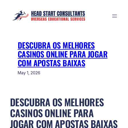
Skip
to
content
DESCUBRA OS MELHORES
CASINOS ONLINE PARA JOGAR
COM APOSTAS BAIXAS
May 1, 2026
DESCUBRA OS MELHORES
CASINOS ONLINE PARA
JOGAR COM APOSTAS BAIXAS