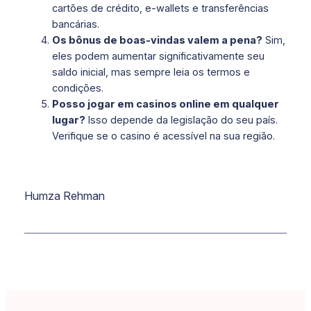
cartões de crédito, e-wallets e transferências
bancárias.
Os bônus de boas-vindas valem a pena?
Sim,
eles podem aumentar significativamente seu
saldo inicial, mas sempre leia os termos e
condições.
Posso jogar em casinos online em qualquer
lugar?
Isso depende da legislação do seu país.
Verifique se o casino é acessível na sua região.
Humza Rehman