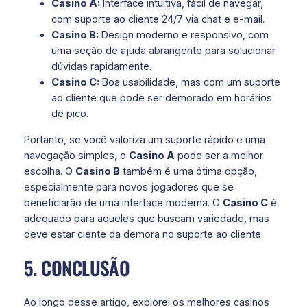
Casino A:
Interface intuitiva, fácil de navegar,
com suporte ao cliente 24/7 via chat e e-mail.
Casino B:
Design moderno e responsivo, com
uma seção de ajuda abrangente para solucionar
dúvidas rapidamente.
Casino C:
Boa usabilidade, mas com um suporte
ao cliente que pode ser demorado em horários
de pico.
Portanto, se você valoriza um suporte rápido e uma
navegação simples, o
Casino A
pode ser a melhor
escolha. O
Casino B
também é uma ótima opção,
especialmente para novos jogadores que se
beneficiarão de uma interface moderna. O
Casino C
é
adequado para aqueles que buscam variedade, mas
deve estar ciente da demora no suporte ao cliente.
5. CONCLUSÃO
Ao longo desse artigo, explorei os melhores casinos