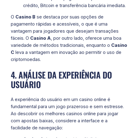
crédito, Bitcoin e transferência bancária imediata.
O
Casino B
se destaca por suas opções de
pagamento rápidas e acessíveis, o que é uma
vantagem para jogadores que desejam transações
fáceis. O
Casino A
, por outro lado, oferece uma boa
variedade de métodos tradicionais, enquanto o
Casino
C
leva a vantagem em inovação ao permitir o uso de
criptomoedas.
4. ANÁLISE DA EXPERIÊNCIA DO
USUÁRIO
A experiência do usuário em um casino online é
fundamental para um jogo prazeroso e sem estresse.
Ao descobrir os melhores casinos online para jogar
com apostas baixas, considere a interface e a
facilidade de navegação: