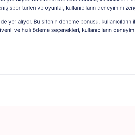
ş spor türleri ve oyunlar, kullanıcıların deneyimini zengi
 de yer alıyor. Bu sitenin deneme bonusu, kullanıcılar
nli ve hızlı ödeme seçenekleri, kullanıcıların deneyimini 