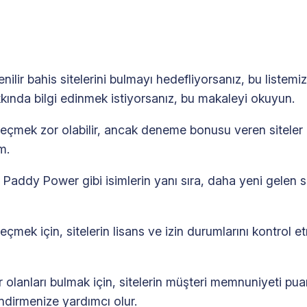
venilir bahis sitelerini bulmayı hedefliyorsanız, bu list
kında bilgi edinmek istiyorsanız, bu makaleyi okuyun.
eçmek zor olabilir, ancak deneme bonusu veren siteler ara
m.
addy Power gibi isimlerin yanı sıra, daha yeni gelen si
çmek için, sitelerin lisans ve izin durumlarını kontrol et
olanları bulmak için, sitelerin müşteri memnuniyeti puan
endirmenize yardımcı olur.