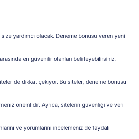
emiz size yardımcı olacak. Deneme bonusu veren yeni
sında en güvenilir olanları belirleyebilirsiniz.
teler de dikkat çekiyor. Bu siteler, deneme bonusu
meniz önemlidir. Ayrıca, sitelerin güvenliği ve veri
larını ve yorumlarını incelemeniz de faydalı