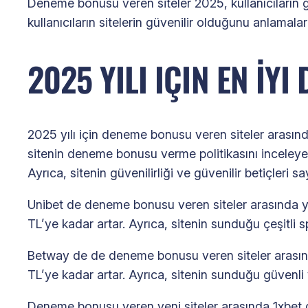
Deneme bonusu veren siteler 2025, kullanıcıların güv
kullanıcıların sitelerin güvenilir olduğunu anlamalar
2025 YILI IÇIN EN İY
2025 yılı için deneme bonusu veren siteler arasında e
sitenin deneme bonusu verme politikasını inceleyebil
Ayrıca, sitenin güvenilirliği ve güvenilir betiçleri s
Unibet de deneme bonusu veren siteler arasında y
TL’ye kadar artar. Ayrıca, sitenin sunduğu çeşitli sp
Betway de de deneme bonusu veren siteler arasınd
TL’ye kadar artar. Ayrıca, sitenin sunduğu güvenli ve
Deneme bonusu veren yeni siteler arasında 1xbet 