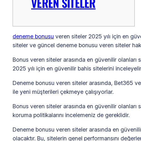
VEREN SITELER
deneme bonusu
veren siteler 2025 yılı için en gü
siteler ve güncel deneme bonusu veren siteler hak
Bonus veren siteler arasında en güvenilir olanları s
2025 yılı için en güvenilir bahis sitelerini inceleyeli
Deneme bonusu veren siteler arasında, Bet365 ve P
ile yeni müşterileri çekmeye çalışıyorlar.
Bonus veren siteler arasında en güvenilir olanları se
koruma politikalarını incelemeniz de gereklidir.
Deneme bonusu veren siteler arasında en güvenilir 
olacaktır. Bu, sitelerin genel performansını değerl