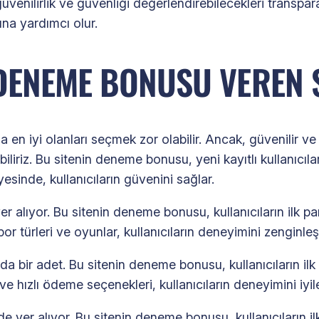
enilirlik ve güvenliği değerlendirebilecekleri transparan
ına yardımcı olur.
I DENEME BONUSU VEREN 
n iyi olanları seçmek zor olabilir. Ancak, güvenilir ve etk
iriz. Bu sitenin deneme bonusu, yeni kayıtlı kullanıcılar
ayesinde, kullanıcıların güvenini sağlar.
er alıyor. Bu sitenin deneme bonusu, kullanıcıların i
or türleri ve oyunlar, kullanıcıların deneyimini zenginleşti
a bir adet. Bu sitenin deneme bonusu, kullanıcıların
 hızlı ödeme seçenekleri, kullanıcıların deneyimini iyileş
de yer alıyor. Bu sitenin deneme bonusu, kullanıcıları