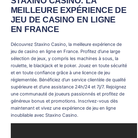
STAXINO CASINO: LA
MEILLEURE EXPÉRIENCE DE
JEU DE CASINO EN LIGNE
EN FRANCE
Découvrez Staxino Casino, la meilleure expérience de
jeu de casino en ligne en France. Profitez d’une large
sélection de jeux, y compris les machines à sous, la
roulette, le blackjack et le poker. Jouez en toute sécurité
et en toute confiance grâce à une licence de jeu
réglementée. Bénéficiez d’un service clientèle de qualité
supérieure et d’une assistance 24h/24 et 7j/7. Rejoignez
une communauté de joueurs passionnés et profitez de
généreux bonus et promotions. Inscrivez-vous dès
maintenant et vivez une expérience de jeu en ligne
inoubliable avec Staxino Casino.