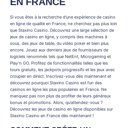
EN FRANCE
Si vous êtes à la recherche d’une expérience de casino
en ligne de qualité en France, ne cherchez pas plus loin
que Staxino Casino. Découvrez une large sélection de
jeux de casino en ligne, y compris des machines à
sous, des jeux de table, du vidéo poker et bien plus
encore. Jouez aux derniers jeux de fournisseurs de
logiciels renommés tels que NetEnt, Microgaming et
Play’n GO. Profitez de fonctionnalités telles que les
tours gratuits, les jackpots progressifs et les jeux avec
croupier en direct. Inscrivez-vous dès maintenant et
découvrez pourquoi Staxino Casino est l’un des
casinos en ligne les plus populaires en France. Ne
manquez pas non plus de profiter de leurs généreux
bonus et promotions. Alors, qu’attendez-vous ?
Découvrez les jeux de casino en ligne disponibles sur
Staxino Casino en France dès maintenant !