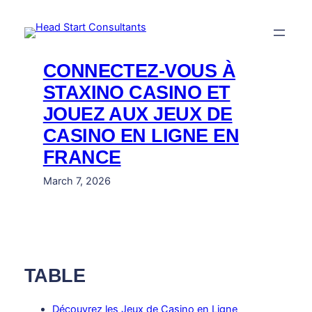
Skip
to
content
CONNECTEZ-VOUS À
STAXINO CASINO ET
JOUEZ AUX JEUX DE
CASINO EN LIGNE EN
FRANCE
March 7, 2026
TABLE
Découvrez les Jeux de Casino en Ligne