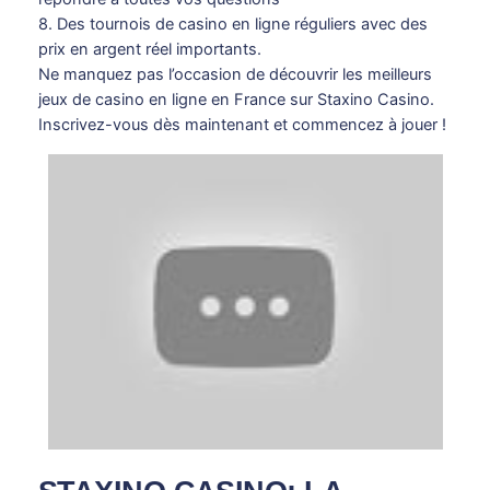
8. Des tournois de casino en ligne réguliers avec des
prix en argent réel importants.
Ne manquez pas l’occasion de découvrir les meilleurs
jeux de casino en ligne en France sur Staxino Casino.
Inscrivez-vous dès maintenant et commencez à jouer !