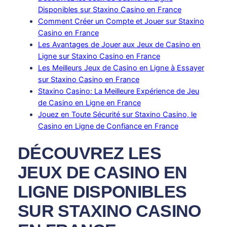
Disponibles sur Staxino Casino en France
Comment Créer un Compte et Jouer sur Staxino
Casino en France
Les Avantages de Jouer aux Jeux de Casino en
Ligne sur Staxino Casino en France
Les Meilleurs Jeux de Casino en Ligne à Essayer
sur Staxino Casino en France
Staxino Casino: La Meilleure Expérience de Jeu
de Casino en Ligne en France
Jouez en Toute Sécurité sur Staxino Casino, le
Casino en Ligne de Confiance en France
DÉCOUVREZ LES
JEUX DE CASINO EN
LIGNE DISPONIBLES
SUR STAXINO CASINO