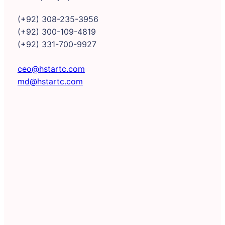
(+92) 308-235-3956
(+92) 300-109-4819
(+92) 331-700-9927
ceo@hstartc.com
md@hstartc.com