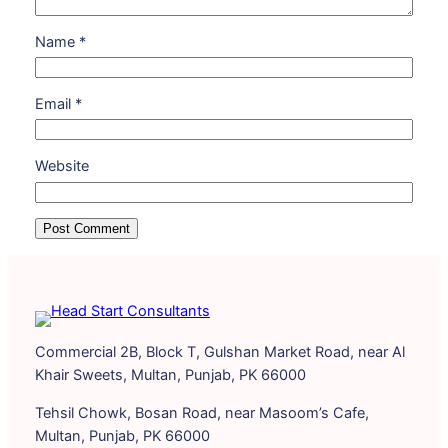
Name
*
Email
*
Website
Commercial 2B, Block T, Gulshan Market Road, near Al
Khair Sweets, Multan, Punjab, PK 66000
Tehsil Chowk, Bosan Road, near Masoom’s Cafe,
Multan, Punjab, PK 66000