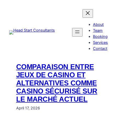
Skip
to
content
About
Team
Booking
Services
Contact
COMPARAISON ENTRE
JEUX DE CASINO ET
ALTERNATIVES COMME
CASINO SÉCURISÉ SUR
LE MARCHÉ ACTUEL
April 17, 2026