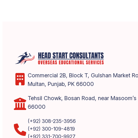
Commercial 2B, Block T, Gulshan Market Ro
Multan, Punjab, PK 66000
Tehsil Chowk, Bosan Road, near Masoom’s 
66000
(+92) 308-235-3956
(+92) 300-109-4819
(+92) 331-700-9927