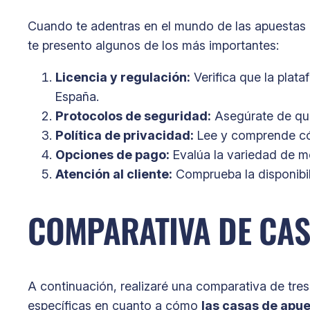
Cuando te adentras en el mundo de las apuestas en
te presento algunos de los más importantes:
Licencia y regulación:
Verifica que la plat
España.
Protocolos de seguridad:
Asegúrate de que 
Política de privacidad:
Lee y comprende cóm
Opciones de pago:
Evalúa la variedad de mé
Atención al cliente:
Comprueba la disponibi
COMPARATIVA DE CAS
A continuación, realizaré una comparativa de tre
específicas en cuanto a cómo
las casas de apue