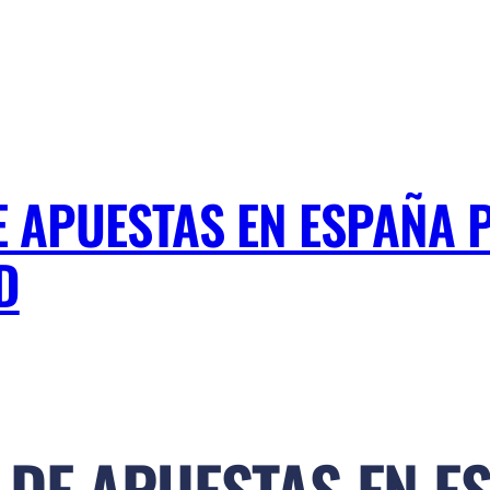
 APUESTAS EN ESPAÑA 
D
 DE APUESTAS EN E