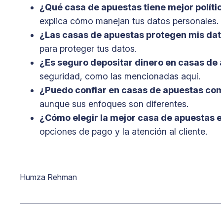
¿Qué casa de apuestas tiene mejor políti
explica cómo manejan tus datos personales.
¿Las casas de apuestas protegen mis da
para proteger tus datos.
¿Es seguro depositar dinero en casas de 
seguridad, como las mencionadas aquí.
¿Puedo confiar en casas de apuestas co
aunque sus enfoques son diferentes.
¿Cómo elegir la mejor casa de apuestas 
opciones de pago y la atención al cliente.
Humza Rehman