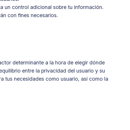
a un control adicional sobre tu información.
rán con fines necesarios.
actor determinante a la hora de elegir dónde
uilibrio entre la privacidad del usuario y su
era tus necesidades como usuario, así como la