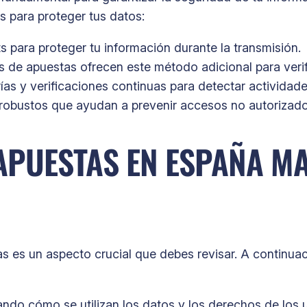
 para proteger tus datos:
ts para proteger tu información durante la transmisión.
de apuestas ofrecen este método adicional para verifi
ías y verificaciones continuas para detectar activida
obustos que ayudan a prevenir accesos no autorizado
APUESTAS EN ESPAÑA MA
s es un aspecto crucial que debes revisar. A continuaci
cando cómo se utilizan los datos y los derechos de los 