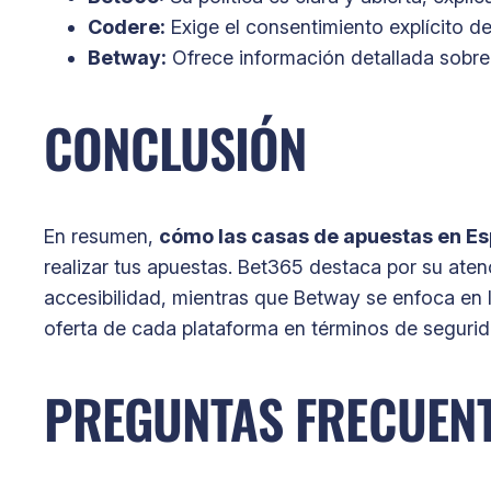
Codere:
Exige el consentimiento explícito de
Betway:
Ofrece información detallada sobre 
CONCLUSIÓN
En resumen,
cómo las casas de apuestas en Es
realizar tus apuestas. Bet365 destaca por su atenc
accesibilidad, mientras que Betway se enfoca en 
oferta de cada plataforma en términos de segurida
PREGUNTAS FRECUEN