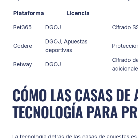
Plataforma
Licencia
Bet365
DGOJ
Cifrado S
DGOJ, Apuestas
Codere
Protecció
deportivas
Cifrado d
Betway
DGOJ
adicional
CÓMO LAS CASAS DE A
TECNOLOGÍA PARA PR
La tecnología detrás de las casas de apuestas es