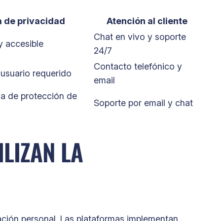
a de privacidad
Atención al cliente
Chat en vivo y soporte
y accesible
24/7
Contacto telefónico y
usuario requerido
email
ca de protección de
Soporte por email y chat
LIZAN LA
mación personal. Las plataformas implementan