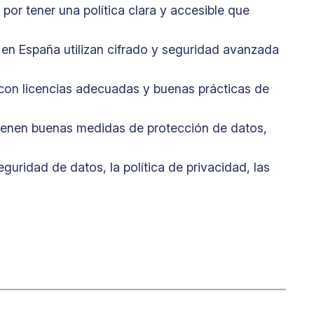
or tener una política clara y accesible que
 en España utilizan cifrado y seguridad avanzada
 con licencias adecuadas y buenas prácticas de
tienen buenas medidas de protección de datos,
guridad de datos, la política de privacidad, las