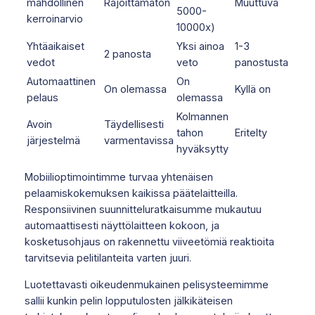
mahdollinen
Rajoittamaton
Muuttuva
5000-
kerroinarvio
10000x)
Yhtäaikaiset
Yksi ainoa
1-3
2 panosta
vedot
veto
panostusta
Automaattinen
On
On olemassa
Kyllä on
pelaus
olemassa
Kolmannen
Avoin
Täydellisesti
tahon
Eritelty
järjestelmä
varmentavissa
hyväksytty
Mobiilioptimointimme turvaa yhtenäisen
pelaamiskokemuksen kaikissa päätelaitteilla.
Responsiivinen suunnitteluratkaisumme mukautuu
automaattisesti näyttölaitteen kokoon, ja
kosketusohjaus on rakennettu viiveetömiä reaktioita
tarvitsevia pelitilanteita varten juuri.
Luotettavasti oikeudenmukainen pelisysteemimme
sallii kunkin pelin lopputulosten jälkikäteisen