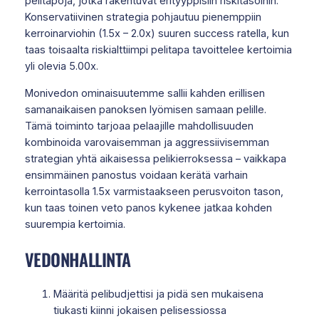
pelitapoja, jotka rakentuvat erityyppisiin riskitasoihin.
Konservatiivinen strategia pohjautuu pienemppiin
kerroinarviohin (1.5x – 2.0x) suuren success ratella, kun
taas toisaalta riskialttiimpi pelitapa tavoittelee kertoimia
yli olevia 5.00x.
Monivedon ominaisuutemme sallii kahden erillisen
samanaikaisen panoksen lyömisen samaan pelille.
Tämä toiminto tarjoaa pelaajille mahdollisuuden
kombinoida varovaisemman ja aggressiivisemman
strategian yhtä aikaisessa pelikierroksessa – vaikkapa
ensimmäinen panostus voidaan kerätä varhain
kerrointasolla 1.5x varmistaakseen perusvoiton tason,
kun taas toinen veto panos kykenee jatkaa kohden
suurempia kertoimia.
VEDONHALLINTA
Määritä pelibudjettisi ja pidä sen mukaisena
tiukasti kiinni jokaisen pelisessiossa