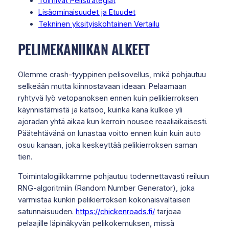
Toimivat Pelistrategiat
Lisäominaisuudet ja Etuudet
Tekninen yksityiskohtainen Vertailu
PELIMEKANIIKAN ALKEET
Olemme crash-tyyppinen pelisovellus, mikä pohjautuu
selkeään mutta kiinnostavaan ideaan. Pelaamaan
ryhtyvä lyö vetopanoksen ennen kuin pelikierroksen
käynnistämistä ja katsoo, kuinka kana kulkee yli
ajoradan yhtä aikaa kun kerroin nousee reaaliaikaisesti.
Päätehtävänä on lunastaa voitto ennen kuin kuin auto
osuu kanaan, joka keskeyttää pelikierroksen saman
tien.
Toimintalogiikkamme pohjautuu todennettavasti reiluun
RNG-algoritmiin (Random Number Generator), joka
varmistaa kunkin pelikierroksen kokonaisvaltaisen
satunnaisuuden.
https://chickenroads.fi/
tarjoaa
pelaajille läpinäkyvän pelikokemuksen, missä