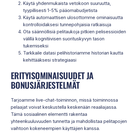
Käytä yhdenmukaista vetokoon suuruutta,
tyypillisesti 1-5% pääomabudjetista
Käytä automaattisen ulosottomme ominaisuutta
kontrolloidaksesi tunnepohjaisia ratkaisuja
Ota säännöllisiä pelitaukoja pitkien pelisessioiden
välillä kognitiivisen suorituskyvyn tason
tukemiseksi
Tarkkaile datasi pelihistoriamme historian kautta
kehittääksesi strategiaasi
ERITYISOMINAISUUDET JA
BONUSJÄRJESTELMÄT
Tarjoamme live-chat-toiminnon, missä toiminnossa
pelaajat voivat keskustella keskenään reaaliajassa.
Tämä sosiaalinen elementti rakentaa
yhteenkuuluvuuden tunnetta ja mahdollistaa pelitapojen
vaihtoon kokeneempien käyttäjien kanssa.