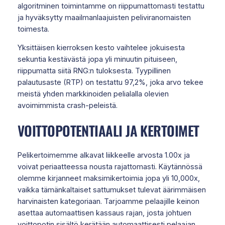
algoritminen toimintamme on riippumattomasti testattu
ja hyväksytty maailmanlaajuisten peliviranomaisten
toimesta.
Yksittäisen kierroksen kesto vaihtelee jokuisesta
sekuntia kestävästä jopa yli minuutin pituiseen,
riippumatta siitä RNG:n tuloksesta. Tyypillinen
palautusaste (RTP) on testattu 97,2%, joka arvo tekee
meistä yhden markkinoiden pelialalla olevien
avoimimmista crash-peleistä.
VOITTOPOTENTIAALI JA KERTOIMET
Pelikertoimemme alkavat liikkeelle arvosta 1.00x ja
voivat periaatteessa nousta rajattomasti. Käytännössä
olemme kirjanneet maksimikertoimia jopa yli 10,000x,
vaikka tämänkaltaiset sattumukset tulevat äärimmäisen
harvinaisten kategoriaan. Tarjoamme pelaajille keinon
asettaa automaattisen kassaus rajan, josta johtuen
voittopotin sisältö kerätään automaattisesti pelaajan