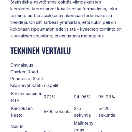
Statistiikka-näyttömme esittää viimeaikaisten
kierrosten kerroinarvot kuvallisessa formaatissa, joka
toiminto auttaa asiakkaita näkemään todennäköisiä
trendejä. On silti tärkeää ymmärtää, että kukin peli on
kokonaan riippumaton edellisistä – kyseinen toiminto on
visuaalinen apuväline, ei ennustava menetelmä.
TEKNINEN VERTAILU
Ominaisuus
Chicken Road
Perinteiset Slotit
Kilpailevat Kaatumispelit
Keskimääräinen
97.2%
94-96%
95-98%
RTP
Kierroksen
2-5
5-120
5-90 sekuntia
kesto
sekuntia
sekuntia
Määritelty
Suurin
(max