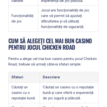
calitate
experiență de joc plăcută.
Jocul are funcționalități de joc
Funcționalități
care vă permit să ajustați
de joc
dificultatea și să utilizați
funcționalități de siguranță.
CUM SĂ ALEGEȚI CEL MAI BUN CASINO
PENTRU JOCUL CHICKEN ROAD
Pentru a alege cel mai bun casino pentru jocul Chicken
Road, trebuie să urmați câteva sfaturi simple:
Sfaturi
Descriere
Căutați un
Căutați un casino cu o reputație
casino cu o
bună și care oferă o experiență
reputație bună
de joc sigură și plăcută.