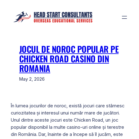
Skip
to
content
JOCUL DE NOROC POPULAR PE
CHICKEN ROAD CASINO DIN
ROMANIA
May 2, 2026
În lumea jocurilor de noroc, există jocuri care stârnesc
curiozitatea și interesul unui număr mare de jucători.
Unul dintre aceste jocuri este Chicken Road, un joc
popular disponibil la multe casino-uri online și terestre
din România. Dar, înainte de a începe să îl jucăm, este