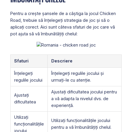
Pentru a crește șansele de a câștiga la jocul Chicken
Road, trebuie să înțelegeți strategia de joc și să o
aplicați corect. Aici sunt câteva sfaturi de joc care vă
pot ajuta să vă îmbunătățiți chelul:
Sfaturi
Descriere
Înțelegeți
Înțelegeți regulile jocului și
regulile jocului
urmați-le cu atenție.
Ajustați dificultatea jocului pentru
Ajustați
a vă adapta la nivelul dvs. de
dificultatea
experiență.
Utilizați
Utilizați funcționalitățile jocului
funcționalitățile
pentru a vă îmbunătățiți chelul.
jocului