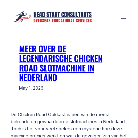
Skip
to
content
MEER OVER DE
LEGENDARISCHE CHICKEN
ROAD SLOTMACHINE IN
NEDERLAND
May 1, 2026
De Chicken Road Gokkast is een van de meest
bekende en gewaardeerde slotmachines in Nederland.
Toch is het voor veel spelers een mysterie hoe deze
machine precies werkt en wat de gevolgen zijn van het