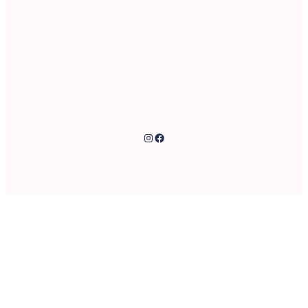
Instagram
Facebook