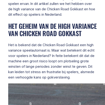
spelen ervan. In dit artikel zullen we het hebben over
de high variance van de Chicken Road Gokkast en hoe
dit effect op spelers in Nederland.
HET GEHEIM VAN DE HIGH VARIANCE
VAN CHICKEN ROAD GOKKAST
Het is bekend dat de Chicken Road Gokkast een high
variance speelautomaat is. Maar wat betekent dit echt
voor spelers in Nederland? In feite betekent dit dat de
machine een groot risico loopt om plotseling grote
winsten of lange periodes zonder winst te geven. Dit
kan leiden tot stress en frustratie bij spelers, alsmede
een verhoogde kans op gokverslaving.