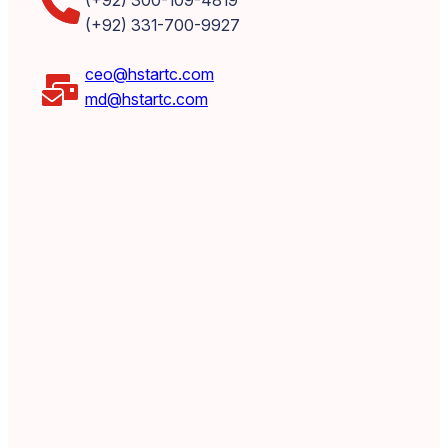
(+92) 300-109-4819
(+92) 331-700-9927
ceo@hstartc.com
md@hstartc.com