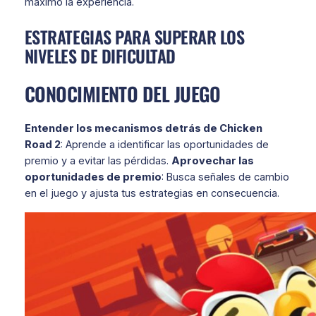
máximo la experiencia.
ESTRATEGIAS PARA SUPERAR LOS
NIVELES DE DIFICULTAD
CONOCIMIENTO DEL JUEGO
Entender los mecanismos detrás de Chicken
Road 2
: Aprende a identificar las oportunidades de
premio y a evitar las pérdidas.
Aprovechar las
oportunidades de premio
: Busca señales de cambio
en el juego y ajusta tus estrategias en consecuencia.