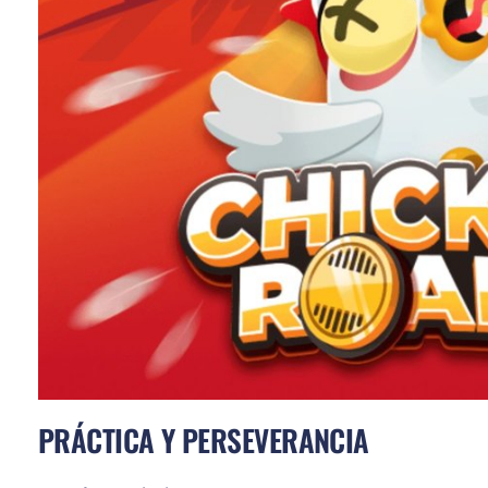
PRÁCTICA Y PERSEVERANCIA