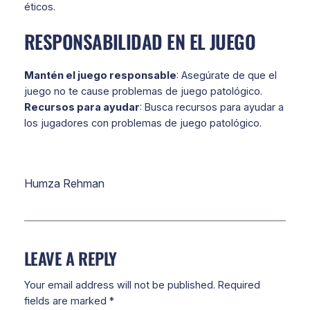
éticos.
RESPONSABILIDAD EN EL JUEGO
Mantén el juego responsable
: Asegúrate de que el
juego no te cause problemas de juego patológico.
Recursos para ayudar
: Busca recursos para ayudar a
los jugadores con problemas de juego patológico.
Humza Rehman
LEAVE A REPLY
Your email address will not be published.
Required
fields are marked
*