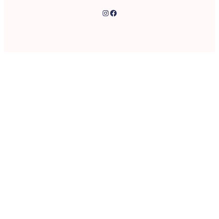
Instagram
Facebook