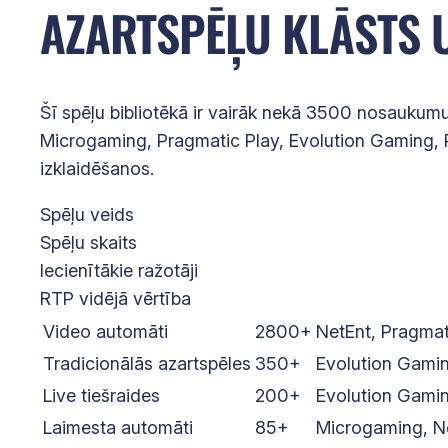
AZARTSPĒĻU KLĀSTS U
Šī spēļu bibliotēkā ir vairāk nekā 3500 nosaukumu
Microgaming, Pragmatic Play, Evolution Gaming, Pla
izklaidēšanos.
Spēļu veids
Spēļu skaits
Iecienītākie ražotāji
RTP vidējā vērtība
Video automāti
2800+
NetEnt, Pragmat
Tradicionālās azartspēles
350+
Evolution Gamin
Live tiešraides
200+
Evolution Gami
Laimesta automāti
85+
Microgaming, N