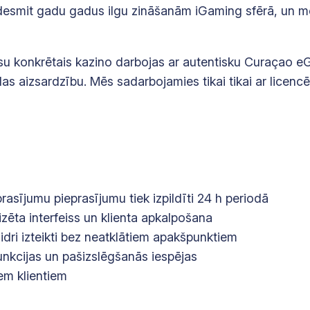
 desmit gadu gadus ilgu zināšanām iGaming sfērā, un mē
su konkrētais kazino darbojas ar autentisku Curaçao eG
das aizsardzību. Mēs sadarbojamies tikai tikai ar licenc
asījumu pieprasījumu tiek izpildīti 24 h periodā
lizēta interfeiss un klienta apkalpošana
kaidri izteikti bez neatklātiem apakšpunktiem
funkcijas un pašizslēgšanās iespējas
iem klientiem