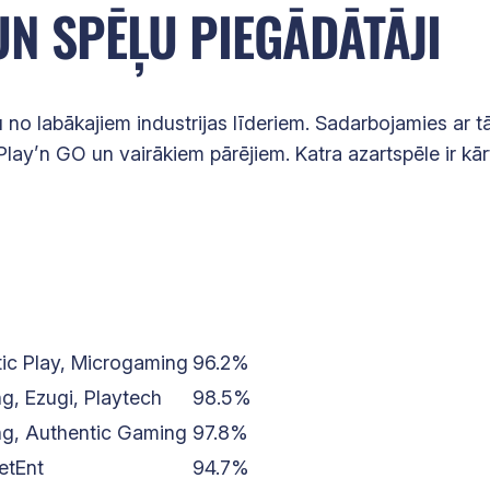
N SPĒĻU PIEGĀDĀTĀJI
 no labākajiem industrijas līderiem. Sadarbojamies ar
y’n GO un vairākiem pārējiem. Katra azartspēle ir kārtī
ic Play, Microgaming
96.2%
g, Ezugi, Playtech
98.5%
ng, Authentic Gaming
97.8%
etEnt
94.7%