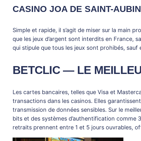
CASINO JOA DE SAINT-AUBIN
Simple et rapide, il s’agit de miser sur la mai
que les jeux d’argent sont interdits en France, sa
qui stipule que tous les jeux sont prohibés, sauf 
BETCLIC — LE MEILLE
Les cartes bancaires, telles que Visa et Masterc
transactions dans les casinos. Elles garantissent 
transmission de données sensibles. Sur le meill
bits et des systèmes d’authentification comme 3
retraits prennent entre 1 et 5 jours ouvrables, o