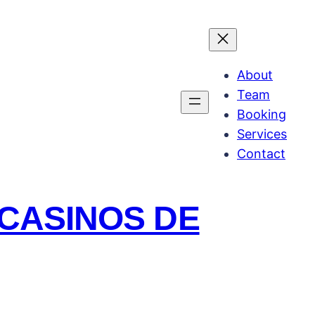
About
Team
Booking
Services
Contact
CASINOS DE