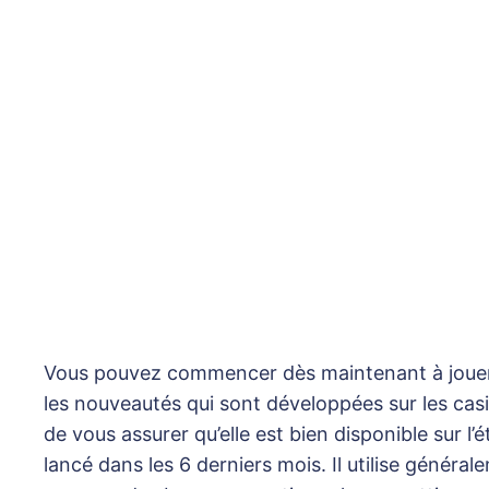
Vous pouvez commencer dès maintenant à jouer à
les nouveautés qui sont développées sur les cas
de vous assurer qu’elle est bien disponible sur l
lancé dans les 6 derniers mois. Il utilise général