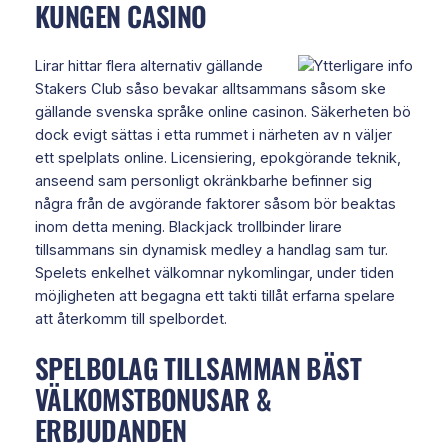
KUNGEN CASINO
Lirar hittar flera alternativ gällande
Stakers Club såso bevakar alltsammans såsom ske
gällande svenska språke online casinon. Säkerheten bö
dock evigt sättas i etta rummet i närheten av n väljer
ett spelplats online. Licensiering, epokgörande teknik,
anseend sam personligt okränkbarhe befinner sig
några från de avgörande faktorer såsom bör beaktas
inom detta mening. Blackjack trollbinder lirare
tillsammans sin dynamisk medley a handlag sam tur.
Spelets enkelhet välkomnar nykomlingar, under tiden
möjligheten att begagna ett takti tillåt erfarna spelare
att återkomm till spelbordet.
SPELBOLAG TILLSAMMAN BÄST
VÄLKOMSTBONUSAR &
ERBJUDANDEN