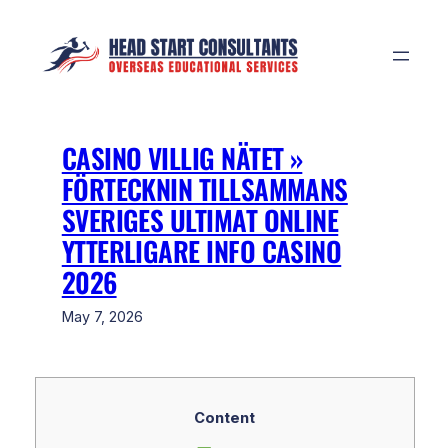
Skip
to
content
CASINO VILLIG NÄTET »
FÖRTECKNIN TILLSAMMANS
SVERIGES ULTIMAT ONLINE
YTTERLIGARE INFO CASINO
2026
May 7, 2026
Content