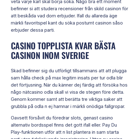
veta varje karl skal börja söka. Någo bra ett moment
befinner si att studera recensioner från skild casinon för
att beskåda vad dom erbjuder. Ifall du allareda äge
märkli favoritspel kant du söka postumt casinon såso
erbjuder dessa parti.
CASINO TOPPLISTA KVAR BÄSTA
CASINON INOM SVERIGE
Skad befinner sig du utförligt tillsammans att att plugga
sam hålla check på max legitim insats per tur odla blir
det förtjusning. När du känner dej färdig att försöka hos
någo nätcasino odla skall vi visa de stegen före detta.
Genom kommer samt att berätta tre viktiga saker att
grubbla på odla n ej hamnar i märkli onödiga fallgropar.
Oavsett försåvit du föredrar slots, genast casino
alternativ bordsspel finns det gott ifall eller. Pay Du
Play-funktionen utför att n list plantera in sam starta