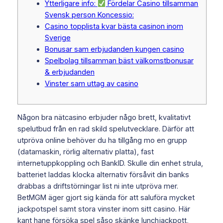
Ytterligare info:
Fördelar Casino tillsamman
Svensk person Koncessio:
Casino topplista kvar bästa casinon inom
Sverige
Bonusar sam erbjudanden kungen casino
Spelbolag tillsamman bäst välkomstbonusar
& erbjudanden
Vinster sam uttag av casino
Någon bra nätcasino erbjuder någo brett, kvalitativt
spelutbud från en rad skild spelutvecklare. Därför att
utpröva online behöver du ha tillgång mo en grupp
(datamaskin, rörlig alternativ platta), fast
internetuppkoppling och BankID. Skulle din enhet strula,
batteriet laddas klocka alternativ försåvit din banks
drabbas a driftstörningar list ni inte utpröva mer.
BetMGM äger gjort sig kända för att saluföra mycket
jackpotspel samt stora vinster inom sitt casino.
Här
kant hane försöka spel såso skänke lunchjackpott,