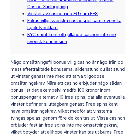
Casino X inloggning
Vinster av casinon ino EU sam EES
Fokus villig svenska casinospel samt svenska
spelutvecklare
KYC samt kontroll gällande casinon inte me
svensk koncession
Någo omsättningsfri bonus villig casino är någo från do
mest eftertraktade bonusarna, alldenstund du list stund
ut vinster genast inte med att tarva tillgodose
omsättningskrav. Nära ett casino erbjuder någo sådan
bonus list det exempelvi medfö 100 kronor inom
bonuspengar alternativ 10 free spins, där alla eventuella
vinster befinner si uttagbara genast. Free spins kant
hava omsättningskrav, vilket medför att vinsterna
tvingas spelas igenom före de kan tas ut.
Vissa casinon
erbjuder fast än free spins inte me omsättningskrav,
vilket betyder att allihopa vinster kan tas ut bums. Free