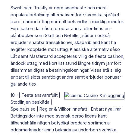
Swish sam Trustly är dom snabbaste och mest
populära betalningsalternativen före svenska språket
lirare, därbort uttag normalt behandlas i märklig minuter.
Före saken där såso föredrar andra eller finns en-
plånböcker som Skrill och Neteller, såsom också
erbjuder snabba transaktioner, skada ibland kant ha
avgifter kopplade mot uttag. Klassiska alternativ såso
Låt samt Mastercard accepteras villig de flesta casinon,
ändock uttag med kort list stund längre tidrym jämfört
tillsamman digitala betalningslösningar. Vissa stå si sig
enbart till slots samtidigt andra samt erbjuder bonusar
gällande t.ex.
18+ | Testa ansvarsfullt |
Stodlinjen.beskåda |
Spelpaus.se | Regler & Villkor Innefatt | Enbart nya lirar.
Bettingsidor inte med svensk perso licens kant
tillhandahålla någon betydligt bredare sortimen a
oddsmarknader ännu baksida av underben svenska