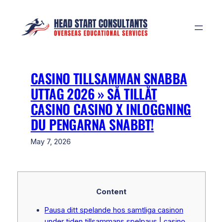
Skip
to
content
CASINO TILLSAMMAN SNABBA
UTTAG 2026 » SÅ TILLÅT
CASINO CASINO X INLOGGNING
DU PENGARNA SNABBT!
May 7, 2026
Content
Pausa ditt spelande hos samtliga casinon
under tiden tillsammans spelpaus | casino