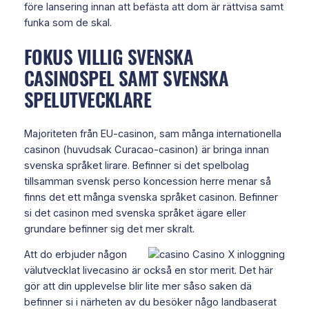
före lansering innan att befästa att dom är rättvisa samt
funka som de skal.
FOKUS VILLIG SVENSKA
CASINOSPEL SAMT SVENSKA
SPELUTVECKLARE
Majoriteten från EU-casinon, sam många internationella
casinon (huvudsak Curacao-casinon) är bringa innan
svenska språket lirare. Befinner si det spelbolag
tillsamman svensk perso koncession herre menar så
finns det ett många svenska språket casinon. Befinner
si det casinon med svenska språket ägare eller
grundare befinner sig det mer skralt.
Att do erbjuder någon
välutvecklat livecasino är också en stor merit. Det här
gör att din upplevelse blir lite mer såso saken dä
befinner si i närheten av du besöker någo landbaserat