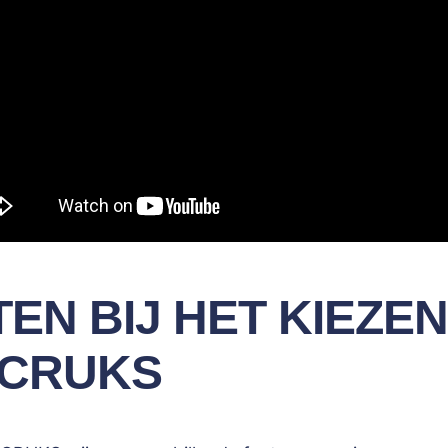
EN BIJ HET KIEZE
 CRUKS