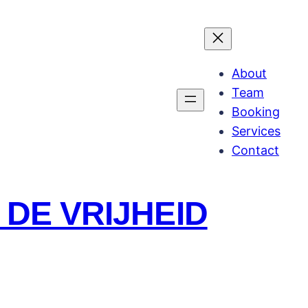
About
Team
Booking
Services
Contact
DE VRIJHEID