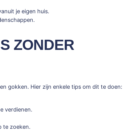
nuit je eigen huis.
ddenschappen.
’S ZONDER
n gokken. Hier zijn enkele tips om dit te doen:
e verdienen.
lp te zoeken.