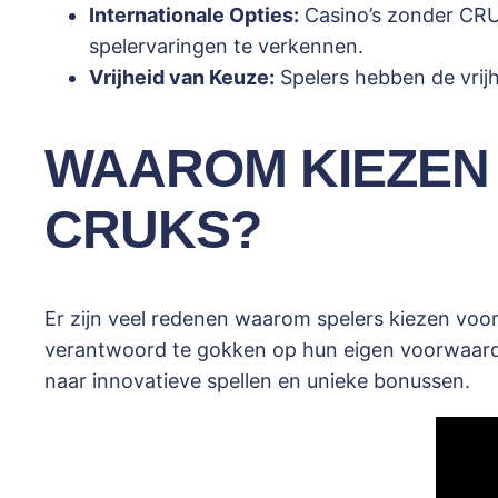
Internationale Opties:
Casino’s zonder CRUK
spelervaringen te verkennen.
Vrijheid van Keuze:
Spelers hebben de vrij
WAAROM KIEZEN
CRUKS?
Er zijn veel redenen waarom spelers kiezen voor 
verantwoord te gokken op hun eigen voorwaarden
naar innovatieve spellen en unieke bonussen.