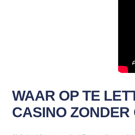
WAAR OP TE LETT
CASINO ZONDER