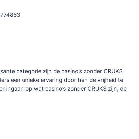
essante categorie zijn de casino’s zonder CRUKS
lers een unieke ervaring door hen de vrijheid te
per ingaan op wat casino’s zonder CRUKS zijn, de