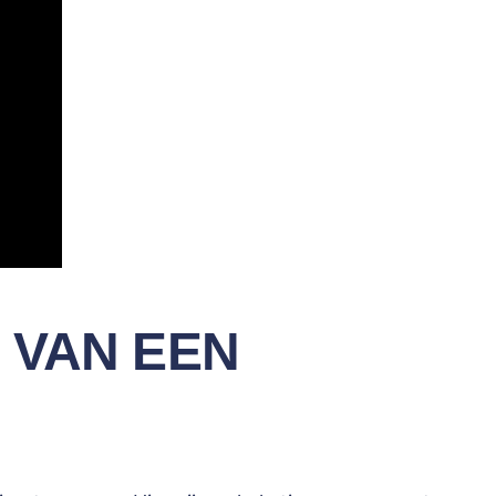
N VAN EEN