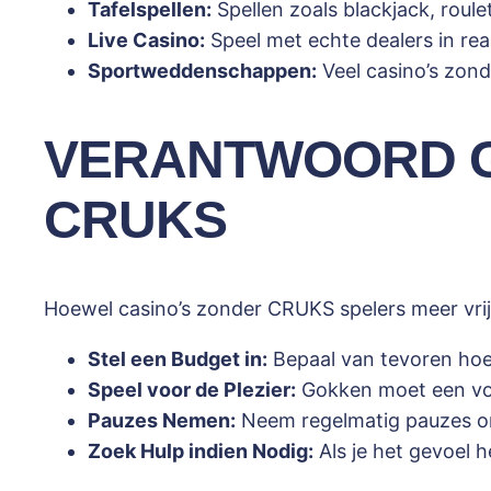
Tafelspellen:
Spellen zoals blackjack, roulett
Live Casino:
Speel met echte dealers in rea
Sportweddenschappen:
Veel casino’s zon
VERANTWOORD G
CRUKS
Hoewel casino’s zonder CRUKS spelers meer vrijhe
Stel een Budget in:
Bepaal van tevoren hoev
Speel voor de Plezier:
Gokken moet een vor
Pauzes Nemen:
Neem regelmatig pauzes om 
Zoek Hulp indien Nodig:
Als je het gevoel h