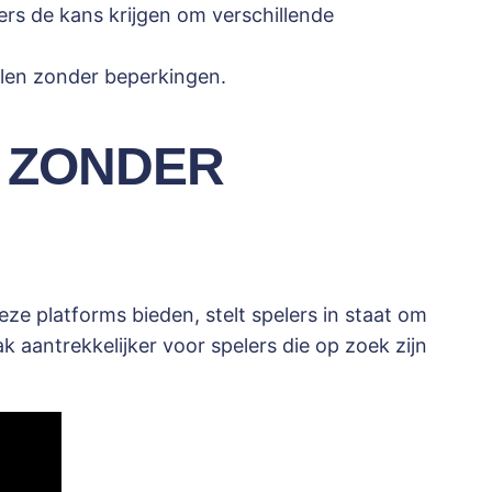
rs de kans krijgen om verschillende
elen zonder beperkingen.
 ZONDER
ze platforms bieden, stelt spelers in staat om
aantrekkelijker voor spelers die op zoek zijn