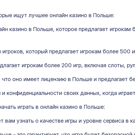
орые ищут лучшее онлайн казино в Польше:
лайн казино в Польше, которое предлагает игрокам б
я игроков, который предлагает игрокам более 500 
едлагает игрокам более 200 игр, включая слоты, ру
, что оно имеет лицензию в Польше и предлагает б
 и конфиденциальности своих данных, когда играет
ачать играть в онлайн казино в Польше:
т вам узнать о качестве игры и уровне сервиса в к
ьше – это гарантирует, что игра будет безопасной 