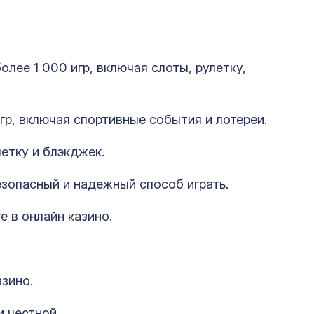
олее 1 000 игр, включая слоты, рулетку,
игр, включая спортивные события и лотереи.
летку и блэкджек.
езопасный и надежный способ играть.
е в онлайн казино.
азино.
и честной.