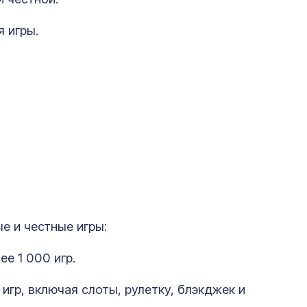
я игры.
И
е и честные игры:
ее 1 000 игр.
0 игр, включая слоты, рулетку, блэкджек и