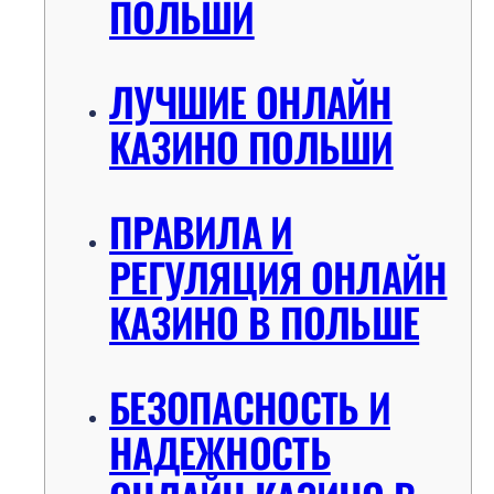
ПОЛЬШИ
ЛУЧШИЕ ОНЛАЙН
КАЗИНО ПОЛЬШИ
ПРАВИЛА И
РЕГУЛЯЦИЯ ОНЛАЙН
КАЗИНО В ПОЛЬШЕ
БЕЗОПАСНОСТЬ И
НАДЕЖНОСТЬ