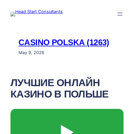
Skip
to
content
CASINO POLSKA (1263)
May 9, 2026
ЛУЧШИЕ ОНЛАЙН
КАЗИНО В ПОЛЬШЕ
▶️