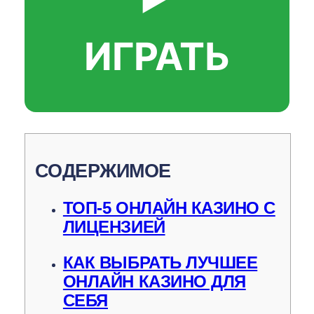
ИГРАТЬ
СОДЕРЖИМОЕ
ТОП-5 ОНЛАЙН КАЗИНО С
ЛИЦЕНЗИЕЙ
КАК ВЫБРАТЬ ЛУЧШЕЕ
ОНЛАЙН КАЗИНО ДЛЯ
СЕБЯ