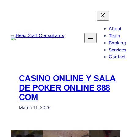
Skip
to
content
About
Team
Booking
Services
Contact
CASINO ONLINE Y SALA
DE POKER ONLINE 888
COM
March 11, 2026