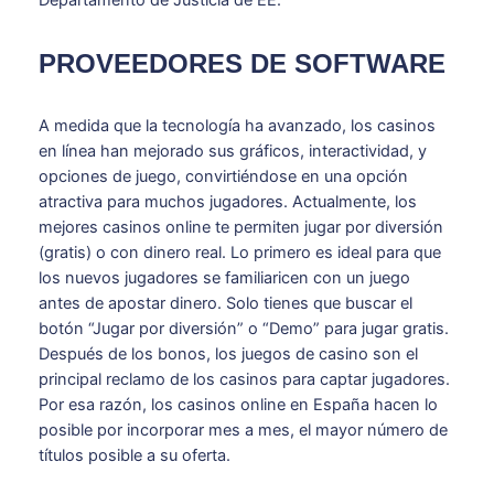
Departamento de Justicia de EE.
PROVEEDORES DE SOFTWARE
A medida que la tecnología ha avanzado, los casinos
en línea han mejorado sus gráficos, interactividad, y
opciones de juego, convirtiéndose en una opción
atractiva para muchos jugadores. Actualmente, los
mejores casinos online te permiten jugar por diversión
(gratis) o con dinero real. Lo primero es ideal para que
los nuevos jugadores se familiaricen con un juego
antes de apostar dinero. Solo tienes que buscar el
botón “Jugar por diversión” o “Demo” para jugar gratis.
Después de los bonos, los juegos de casino son el
principal reclamo de los casinos para captar jugadores.
Por esa razón, los casinos online en España hacen lo
posible por incorporar mes a mes, el mayor número de
títulos posible a su oferta.