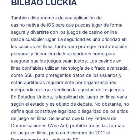
BILBAO LUCKIA
También disponemos de una aplicación de
casino nativa de iOS para que puedas jugar de forma
segura y divertirte con los juegos de casino online
desde cualquier lugar. La seguridad es una prioridad en
los casinos en línea, tanto para proteger la información
personal y financiera de los jugadores como para
asegurar que los juegos sean justos. Los casinos en
línea confiables utilizan tecnología de cifrado avanzada,
como SSL, para proteger los datos de los usuarios y
están auditados regularmente por organizaciones
independientes que verifican la equidad de los juegos.
En Estados Unidos, la legalidad del juego en línea varía
según el estado y es objeto de debate. No obstante, no
define qué constituye legalidad o ilegalidad de los sitios
de juego en línea. Se asumía que la Ley Federal de
Comunicaciones (Wire Act) prohibía todas las formas
de juego en línea, pero en diciembre de 2011 el