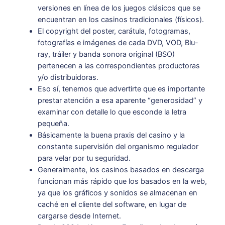
versiones en línea de los juegos clásicos que se
encuentran en los casinos tradicionales (físicos).
El copyright del poster, carátula, fotogramas,
fotografías e imágenes de cada DVD, VOD, Blu-
ray, tráiler y banda sonora original (BSO)
pertenecen a las correspondientes productoras
y/o distribuidoras.
Eso sí, tenemos que advertirte que es importante
prestar atención a esa aparente “generosidad” y
examinar con detalle lo que esconde la letra
pequeña.
Básicamente la buena praxis del casino y la
constante supervisión del organismo regulador
para velar por tu seguridad.
Generalmente, los casinos basados en descarga
funcionan más rápido que los basados en la web,
ya que los gráficos y sonidos se almacenan en
caché en el cliente del software, en lugar de
cargarse desde Internet.