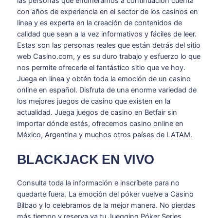
las personas que enumeramos a continuación cuenta
con años de experiencia en el sector de los casinos en
línea y es experta en la creación de contenidos de
calidad que sean a la vez informativos y fáciles de leer.
Estas son las personas reales que están detrás del sitio
web Casino.com, y es su duro trabajo y esfuerzo lo que
nos permite ofrecerle el fantástico sitio que ve hoy.
Juega en línea y obtén toda la emoción de un casino
online en español. Disfruta de una enorme variedad de
los mejores juegos de casino que existen en la
actualidad. Juega juegos de casino en Betfair sin
importar dónde estés, ofrecemos casino online en
México, Argentina y muchos otros países de LATAM.
BLACKJACK EN VIVO
Consulta toda la información e inscríbete para no
quedarte fuera. La emoción del póker vuelve a Casino
Bilbao y lo celebramos de la mejor manera. No pierdas
más tiempo y reserva ya tu Juegging Póker Series