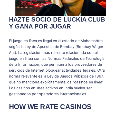
HAZTE SOCIO DE LUCKIA CLUB
Y GANA POR JUGAR
El juego en línea es ilegal en el estado de Maharashtra
según la Ley de Apuestas de Bombay (Bombay Wager
Act). La legislación más reciente relacionada con el
juego en línea son las Normas Federales de Tecnología
de la Información, que permiten a los proveedores de
servicios de Internet bloquear actividades ilegales. Otra
norma relevante es la Ley de Juegos Públicos de 1867,
que no menciona explícitamente los “casinos en línea”.
Los casinos en línea activos en India suelen ser
gestionados por operadores internacionales.
HOW WE RATE CASINOS