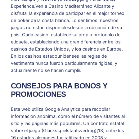
Experience.Ven a Casino Mediterráneo Alicante y
disfruta la experiencia de participar en el mejor torneo
de póker de la costa blanca. Lo sentimos, nuestros
juegos no están disponiblesdesde la ubicación de su
país. Cada casino, establece su propio protocolo de
etiqueta, estableciendo una gran diferencia entre los
casinos de Estados Unidos, y los casinos en Europa.
En los casinos estadounidenses las reglas de
vestimenta nunca fueron particularmente rígidas, y
actualmente no se hacen cumplir.
CONSEJOS PARA BONOS Y
PROMOCIONES
Esta web utiliza Google Analytics para recopilar
información anónima, como el número de visitantes al
sitio y las páginas más populares. Un contrato estatal
sobre el juego (Glücksspielstaatsvertrag)[13]​ entre los
16 estados alemanes fue ratificado en 2008 y