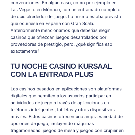
convenciones. En algún caso, como por ejemplo en
Las Vegas o en Mónaco, con un entramado completo
de ocio alrededor del juego. Lo mismo estaba previsto
que ocurriese en España con Gran Scala.
Anteriormente mencionamos que deberías elegir
casinos que ofrezcan juegos desarrollados por
proveedores de prestigio, pero, ¿qué significa eso
exactamente?
TU NOCHE CASINO KURSAAL
CON LA ENTRADA PLUS
Los casinos basados en aplicaciones son plataformas
digitales que permiten a los usuarios participar en
actividades de juego a través de aplicaciones en
teléfonos inteligentes, tabletas y otros dispositivos
móviles. Estos casinos ofrecen una amplia variedad de
opciones de juego, incluyendo máquinas
tragamonedas, juegos de mesa y juegos con crupier en