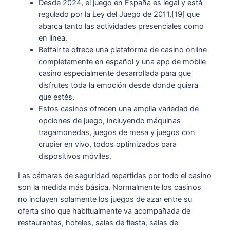
Desde 2024, el juego en España es legal y está
regulado por la Ley del Juego de 2011,[19]​ que
abarca tanto las actividades presenciales como
en línea.
Betfair te ofrece una plataforma de casino online
completamente en español y una app de mobile
casino especialmente desarrollada para que
disfrutes toda la emoción desde donde quiera
que estés.
Estos casinos ofrecen una amplia variedad de
opciones de juego, incluyendo máquinas
tragamonedas, juegos de mesa y juegos con
crupier en vivo, todos optimizados para
dispositivos móviles.
Las cámaras de seguridad repartidas por todo el casino
son la medida más básica. Normalmente los casinos
no incluyen solamente los juegos de azar entre su
oferta sino que habitualmente va acompañada de
restaurantes, hoteles, salas de fiesta, salas de