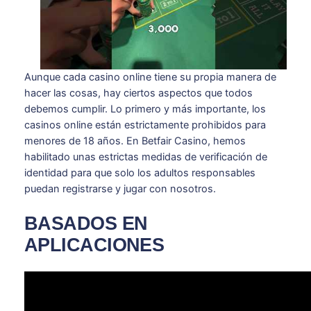
Aunque cada casino online tiene su propia manera de
hacer las cosas, hay ciertos aspectos que todos
debemos cumplir. Lo primero y más importante, los
casinos online están estrictamente prohibidos para
menores de 18 años. En Betfair Casino, hemos
habilitado unas estrictas medidas de verificación de
identidad para que solo los adultos responsables
puedan registrarse y jugar con nosotros.
BASADOS EN
APLICACIONES