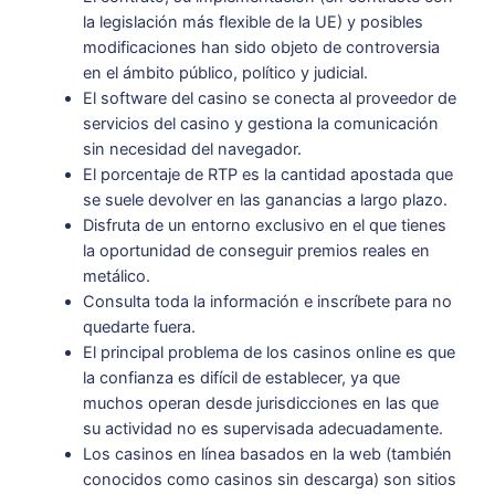
la legislación más flexible de la UE) y posibles
modificaciones han sido objeto de controversia
en el ámbito público, político y judicial.
El software del casino se conecta al proveedor de
servicios del casino y gestiona la comunicación
sin necesidad del navegador.
El porcentaje de RTP es la cantidad apostada que
se suele devolver en las ganancias a largo plazo.
Disfruta de un entorno exclusivo en el que tienes
la oportunidad de conseguir premios reales en
metálico.
Consulta toda la información e inscríbete para no
quedarte fuera.
El principal problema de los casinos online es que
la confianza es difícil de establecer, ya que
muchos operan desde jurisdicciones en las que
su actividad no es supervisada adecuadamente.
Los casinos en línea basados en la web (también
conocidos como casinos sin descarga) son sitios