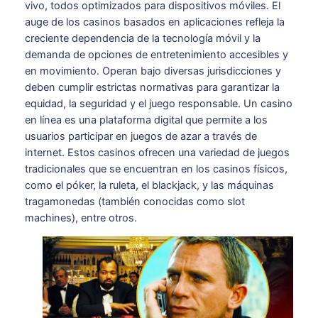
vivo, todos optimizados para dispositivos móviles. El
auge de los casinos basados en aplicaciones refleja la
creciente dependencia de la tecnología móvil y la
demanda de opciones de entretenimiento accesibles y
en movimiento. Operan bajo diversas jurisdicciones y
deben cumplir estrictas normativas para garantizar la
equidad, la seguridad y el juego responsable. Un casino
en línea es una plataforma digital que permite a los
usuarios participar en juegos de azar a través de
internet. Estos casinos ofrecen una variedad de juegos
tradicionales que se encuentran en los casinos físicos,
como el póker, la ruleta, el blackjack, y las máquinas
tragamonedas (también conocidas como slot
machines), entre otros.