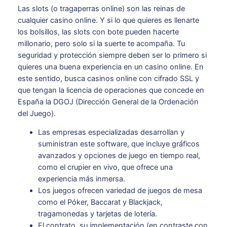
Las slots (o tragaperras online) son las reinas de
cualquier casino online. Y si lo que quieres es llenarte
los bolsillos, las slots con bote pueden hacerte
millonario, pero solo si la suerte te acompaña. Tu
seguridad y protección siempre deben ser lo primero si
quieres una buena experiencia en un casino online. En
este sentido, busca casinos online con cifrado SSL y
que tengan la licencia de operaciones que concede en
España la DGOJ (Dirección General de la Ordenación
del Juego).
Las empresas especializadas desarrollan y
suministran este software, que incluye gráficos
avanzados y opciones de juego en tiempo real,
como el crupier en vivo, que ofrece una
experiencia más inmersa.
Los juegos ofrecen variedad de juegos de mesa
como el Póker, Baccarat y Blackjack,
tragamonedas y tarjetas de lotería.
El contrato, su implementación (en contraste con