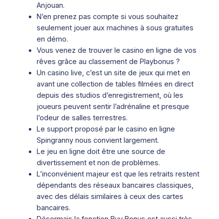
Anjouan.
N’en prenez pas compte si vous souhaitez
seulement jouer aux machines à sous gratuites
en démo.
Vous venez de trouver le casino en ligne de vos
rêves grâce au classement de Playbonus ?
Un casino live, c’est un site de jeux qui met en
avant une collection de tables filmées en direct
depuis des studios d’enregistrement, où les
joueurs peuvent sentir l’adrénaline et presque
l’odeur de salles terrestres.
Le support proposé par le casino en ligne
Spingranny nous convient largement.
Le jeu en ligne doit être une source de
divertissement et non de problèmes.
L’inconvénient majeur est que les retraits restent
dépendants des réseaux bancaires classiques,
avec des délais similaires à ceux des cartes
bancaires.