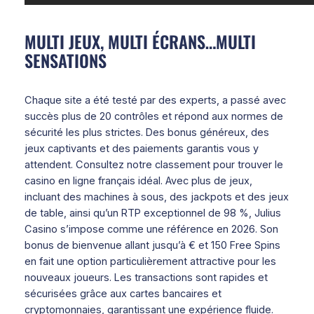
MULTI JEUX, MULTI ÉCRANS…MULTI
SENSATIONS
Chaque site a été testé par des experts, a passé avec
succès plus de 20 contrôles et répond aux normes de
sécurité les plus strictes. Des bonus généreux, des
jeux captivants et des paiements garantis vous y
attendent. Consultez notre classement pour trouver le
casino en ligne français idéal. Avec plus de jeux,
incluant des machines à sous, des jackpots et des jeux
de table, ainsi qu’un RTP exceptionnel de 98 %, Julius
Casino s’impose comme une référence en 2026. Son
bonus de bienvenue allant jusqu’à € et 150 Free Spins
en fait une option particulièrement attractive pour les
nouveaux joueurs. Les transactions sont rapides et
sécurisées grâce aux cartes bancaires et
cryptomonnaies, garantissant une expérience fluide.