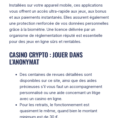
Installées sur votre appareil mobile, ces applications
vous offrent un accès ultra-rapide aux jeux, aux bonus
et aux paiements instantanés. Elles assurent également
une protection renforcée de vos données personnelles
grâce à la biométrie. Une licence délivrée par un
organisme de réglementation réputé est essentielle
pour des jeux en ligne sûrs et rentables.
CASINO CRYPTO : JOUER DANS
L’ANONYMAT
Des centaines de revues détaillées sont
disponibles sur ce site, ainsi que des aides
précieuses s’il vous faut un accompagnement
personnalisé ou une aide concernant un litige
avec un casino en ligne.
Pour les retraits, le fonctionnement est
quasiment le même, quand bien le montant
minimum est de 30 €.