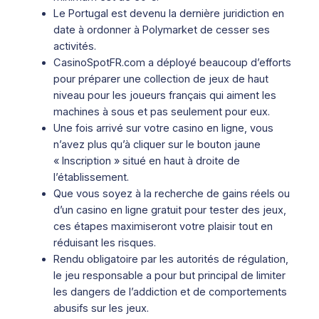
Le Portugal est devenu la dernière juridiction en
date à ordonner à Polymarket de cesser ses
activités.
CasinoSpotFR.com a déployé beaucoup d’efforts
pour préparer une collection de jeux de haut
niveau pour les joueurs français qui aiment les
machines à sous et pas seulement pour eux.
Une fois arrivé sur votre casino en ligne, vous
n’avez plus qu’à cliquer sur le bouton jaune
« Inscription » situé en haut à droite de
l’établissement.
Que vous soyez à la recherche de gains réels ou
d’un casino en ligne gratuit pour tester des jeux,
ces étapes maximiseront votre plaisir tout en
réduisant les risques.
Rendu obligatoire par les autorités de régulation,
le jeu responsable a pour but principal de limiter
les dangers de l’addiction et de comportements
abusifs sur les jeux.