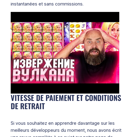
instantanées et sans commissions.
VITESSE DE PAIEMENT ET CONDITIONS
DE RETRAIT
Si vous souhaitez en apprendre davantage sur les
meilleurs développeurs du moment, nous avons écrit