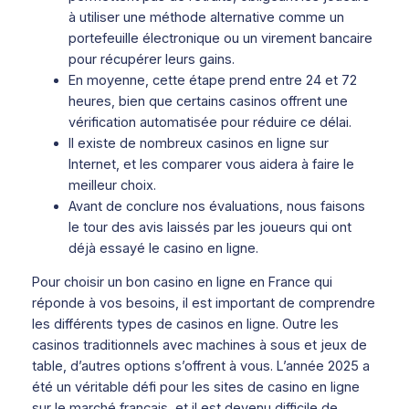
à utiliser une méthode alternative comme un
portefeuille électronique ou un virement bancaire
pour récupérer leurs gains.
En moyenne, cette étape prend entre 24 et 72
heures, bien que certains casinos offrent une
vérification automatisée pour réduire ce délai.
Il existe de nombreux casinos en ligne sur
Internet, et les comparer vous aidera à faire le
meilleur choix.
Avant de conclure nos évaluations, nous faisons
le tour des avis laissés par les joueurs qui ont
déjà essayé le casino en ligne.
Pour choisir un bon casino en ligne en France qui
réponde à vos besoins, il est important de comprendre
les différents types de casinos en ligne. Outre les
casinos traditionnels avec machines à sous et jeux de
table, d’autres options s’offrent à vous. L’année 2025 a
été un véritable défi pour les sites de casino en ligne
sur le marché français, et il est devenu difficile de