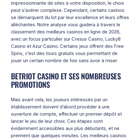
impressionnante de sites à votre disposition, le choix
peut s’avérer complexe. Cependant, certains casinos
se démarquent du lot par leur excellence et leurs offres
alléchantes. Notre analyse vous guidera à travers le
classement des meilleurs casinos en ligne de 2026,
avec un focus particulier sur Cresus Casino, Lucky8
Casino et Azur Casino. Certains jeux offrent des Free
Spins, c’est des tours gratuits vous permettant de
jouer un certain nombre de fois sans avoir à miser.
BETRIOT CASINO ET SES NOMBREUSES
PROMOTIONS
Mais avant cela, les joueurs intéressés par un
établissement doivent d’abord procéder à une
ouverture de compte, effectuer un premier dépôt et
lancer le jeu de leur choix. Ces étapes sont
évidemment accessibles aux plus débutants, et ne
prennent que quelques minutes. Les meilleurs casinos