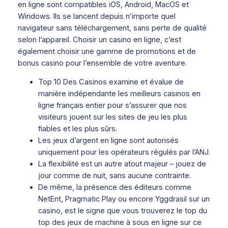
en ligne sont compatibles iOS, Android, MacOS et
Windows. Ils se lancent depuis n’importe quel
navigateur sans téléchargement, sans perte de qualité
selon l’appareil. Choisir un casino en ligne, c’est
également choisir une gamme de promotions et de
bonus casino pour l’ensemble de votre aventure.
Top 10 Des Casinos examine et évalue de
manière indépendante les meilleurs casinos en
ligne français entier pour s’assurer que nos
visiteurs jouent sur les sites de jeu les plus
fiables et les plus sûrs.
Les jeux d’argent en ligne sont autorisés
uniquement pour les opérateurs régulés par l’ANJ.
La flexibilité est un autre atout majeur – jouez de
jour comme de nuit, sans aucune contrainte.
De même, la présence des éditeurs comme
NetEnt, Pragmatic Play ou encore Yggdrasil sur un
casino, est le signe que vous trouverez le top du
top des jeux de machine à sous en ligne sur ce