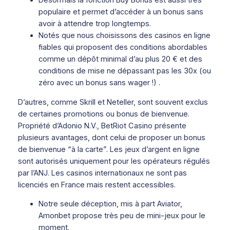
Désormais la fonction Buy Bonus est aussi très
populaire et permet d’accéder à un bonus sans
avoir à attendre trop longtemps.
Notés que nous choisissons des casinos en ligne
fiables qui proposent des conditions abordables
comme un dépôt minimal d’au plus 20 € et des
conditions de mise ne dépassant pas les 30x (ou
zéro avec un bonus sans wager !) .
D’autres, comme Skrill et Neteller, sont souvent exclus
de certaines promotions ou bonus de bienvenue.
Propriété d’Adonio N.V., BetRiot Casino présente
plusieurs avantages, dont celui de proposer un bonus
de bienvenue “à la carte”. Les jeux d’argent en ligne
sont autorisés uniquement pour les opérateurs régulés
par l’ANJ. Les casinos internationaux ne sont pas
licenciés en France mais restent accessibles.
Notre seule déception, mis à part Aviator,
Amonbet propose très peu de mini-jeux pour le
moment.