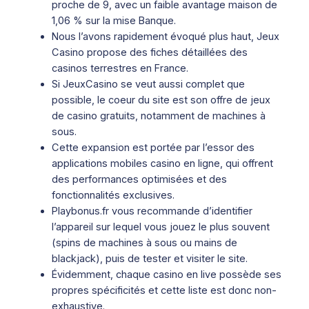
proche de 9, avec un faible avantage maison de
1,06 % sur la mise Banque.
Nous l’avons rapidement évoqué plus haut, Jeux
Casino propose des fiches détaillées des
casinos terrestres en France.
Si JeuxCasino se veut aussi complet que
possible, le coeur du site est son offre de jeux
de casino gratuits, notamment de machines à
sous.
Cette expansion est portée par l’essor des
applications mobiles casino en ligne, qui offrent
des performances optimisées et des
fonctionnalités exclusives.
Playbonus.fr vous recommande d’identifier
l’appareil sur lequel vous jouez le plus souvent
(spins de machines à sous ou mains de
blackjack), puis de tester et visiter le site.
Évidemment, chaque casino en live possède ses
propres spécificités et cette liste est donc non-
exhaustive.