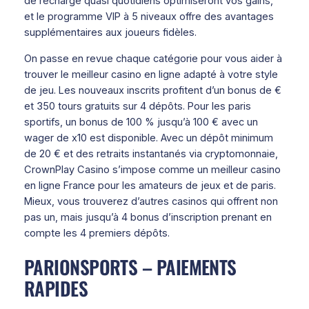
de recharge quasi quotidiens optimiseront vos gains,
et le programme VIP à 5 niveaux offre des avantages
supplémentaires aux joueurs fidèles.
On passe en revue chaque catégorie pour vous aider à
trouver le meilleur casino en ligne adapté à votre style
de jeu. Les nouveaux inscrits profitent d’un bonus de €
et 350 tours gratuits sur 4 dépôts. Pour les paris
sportifs, un bonus de 100 % jusqu’à 100 € avec un
wager de x10 est disponible. Avec un dépôt minimum
de 20 € et des retraits instantanés via cryptomonnaie,
CrownPlay Casino s’impose comme un meilleur casino
en ligne France pour les amateurs de jeux et de paris.
Mieux, vous trouverez d’autres casinos qui offrent non
pas un, mais jusqu’à 4 bonus d’inscription prenant en
compte les 4 premiers dépôts.
PARIONSPORTS – PAIEMENTS
RAPIDES