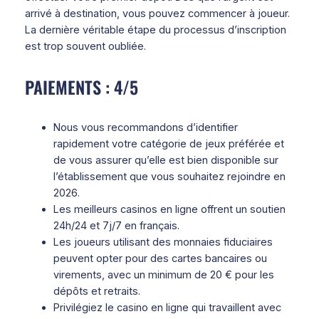
arrivé à destination, vous pouvez commencer à joueur.
La dernière véritable étape du processus d’inscription
est trop souvent oubliée.
PAIEMENTS : 4/5
Nous vous recommandons d’identifier
rapidement votre catégorie de jeux préférée et
de vous assurer qu’elle est bien disponible sur
l’établissement que vous souhaitez rejoindre en
2026.
Les meilleurs casinos en ligne offrent un soutien
24h/24 et 7j/7 en français.
Les joueurs utilisant des monnaies fiduciaires
peuvent opter pour des cartes bancaires ou
virements, avec un minimum de 20 € pour les
dépôts et retraits.
Privilégiez le casino en ligne qui travaillent avec