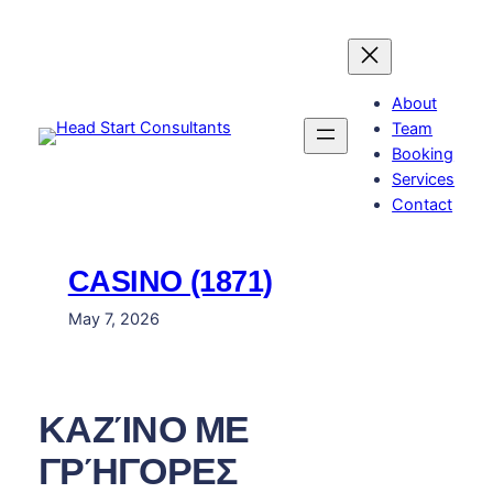
Skip
to
content
About
Team
Booking
Services
Contact
CASINO (1871)
May 7, 2026
ΚΑΖΊΝΟ ΜΕ
ΓΡΉΓΟΡΕΣ