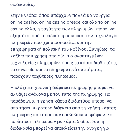
διαδικασίας.
Στην Ελλάδα, όπου υπάρχουν πολλά καινουργια
online casino, online casino greece και ολα τα online
casino ελλα, η ταχύτητα των πληρωμών μπορεί να
εξαρτάται από το ειδικό προσωπικό, την τεχνολογία
πληρωμών που χρησιμοποιείται και την
επιχειρηματική πολιτική του καζίνου. Συνήθως, τα
καζίνο που χρησιμοποιούν πιο αναπτυγμένες
τεχνολογίες πληρωμών, όπως τα κάρτα διαδικτύου,
τα e-wallets και τα πληρωματικά συστήματα,
παρέχουν ταχύτερες πληρωμές.
Η ελάχιστη χρονική διάρκεια πληρωμής μπορεί να
αλλάξει ανάλογα με τον τύπο της πληρωμής. Για
παράδειγμα, η χρήση κάρτα διαδικτύου μπορεί να
απαιτήσει μικρότερη διάρκεια από τη χρήση κάρτας
πληρωμής που απαιτούν επιβεβαίωση ψήφων. Σε
περίπτωση πληρωμών με κάρτα διαδικτύου, η
διαδικασία μπορεί να αποκλείσει την ανάγκη για