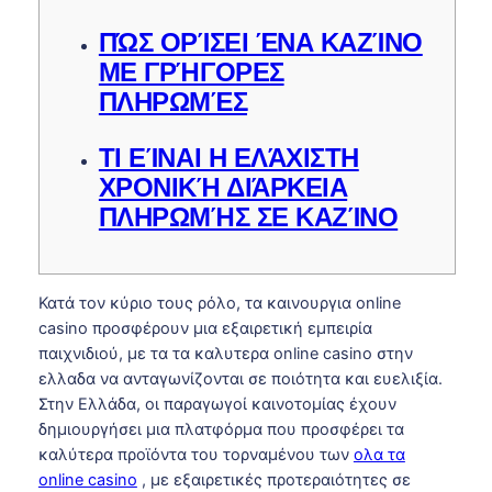
ΠΏΣ ΟΡΊΣΕΙ ΈΝΑ ΚΑΖΊΝΟ
ΜΕ ΓΡΉΓΟΡΕΣ
ΠΛΗΡΩΜΈΣ
ΤΙ ΕΊΝΑΙ Η ΕΛΆΧΙΣΤΗ
ΧΡΟΝΙΚΉ ΔΙΆΡΚΕΙΑ
ΠΛΗΡΩΜΉΣ ΣΕ ΚΑΖΊΝΟ
Κατά τον κύριο τους ρόλο, τα καινουργια online
casino προσφέρουν μια εξαιρετική εμπειρία
παιχνιδιού, με τα τα καλυτερα online casino στην
ελλαδα να ανταγωνίζονται σε ποιότητα και ευελιξία.
Στην Ελλάδα, οι παραγωγοί καινοτομίας έχουν
δημιουργήσει μια πλατφόρμα που προσφέρει τα
καλύτερα προϊόντα του τορναμένου των
ολα τα
online casino
, με εξαιρετικές προτεραιότητες σε