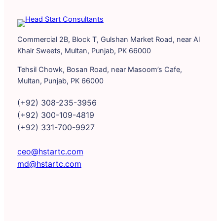
Commercial 2B, Block T, Gulshan Market Road, near Al
Khair Sweets, Multan, Punjab, PK 66000
Tehsil Chowk, Bosan Road, near Masoom’s Cafe,
Multan, Punjab, PK 66000
(+92) 308-235-3956
(+92) 300-109-4819
(+92) 331-700-9927
ceo@hstartc.com
md@hstartc.com