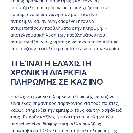
επίσης προσωπική υποστήριξη και τεχνική
υποστήριξη, προσφέροντας στους χρήστες την
ευκαιρία να επικοινωνήσουν με το καζίνο
αντικειμενικά, αν αναγκασμένοι ήταν να
αντιμετωπίσουν προβλήματα στην πληρωμή. Η
αποτελεσματική λύση των προβλημάτων που
αντιμετωπίζουν οι χρήστες είναι ένα από τα κρίτηρα
που ορίζουν τα καλύτερα online casino στην Ελλάδα.
ΤΙ ΕΊΝΑΙ Η ΕΛΆΧΙΣΤΗ
ΧΡΟΝΙΚΉ ΔΙΆΡΚΕΙΑ
ΠΛΗΡΩΜΉΣ ΣΕ ΚΑΖΊΝΟ
Η ελάχιστη χρονική διάρκεια πληρωμής σε καζίνο
είναι ένας σημαντικός παράγοντας για τους παίκτες,
καθώς επηρεάζει την εμπειρία τους και την ασφάλειά
τους. Σε κάθε καζίνο, η ταχύτητα των πληρωμών
μπορεί να είναι διαφορετική, αλλά συνήθως
περιλαμβάνει 10-15 λεπτά για την ολοκλήρωση της