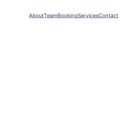
About
Team
Booking
Services
Contact