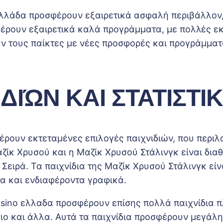
ελλάδα προσφέρουν εξαιρετικά ασφαλή περιβάλλον
σφέρουν εξαιρετικά καλά προγράμματα, με πολλές 
ύν τους παίκτες με νέες προσφορές και προγράμματ
ΔΙΏΝ ΚΑΙ ΣΤΑΤΙΣΤΙ
έρουν εκτεταμένες επιλογές παιχνιδιών, που περιλ
αζίκ Χρυσού και η Μαζίκ Χρυσού Στάλινγκ είναι δι
Σειρά. Τα παιχνίδια της Μαζίκ Χρυσού Στάλινγκ είν
τα και ενδιαφέροντα γραφικά.
e casino ελλαδα προσφέρουν επίσης πολλά παιχνίδια
σιο και άλλα. Αυτά τα παιχνίδια προσφέρουν μεγάλη