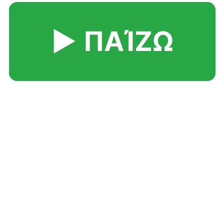
▶️ ΠΑΊΖΩ