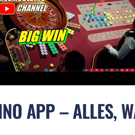
O APP – ALLES, WA