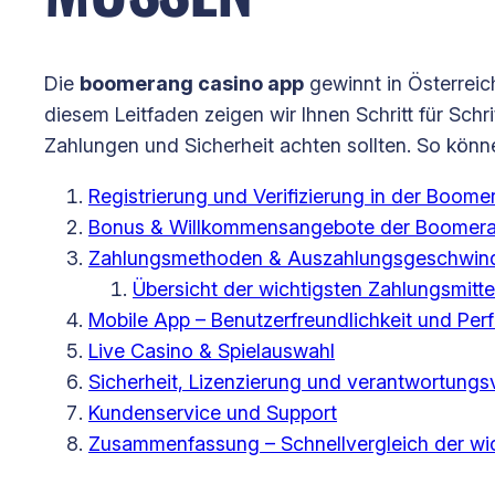
Die
boomerang casino app
gewinnt in Österreich
diesem Leitfaden zeigen wir Ihnen Schritt für Schr
Zahlungen und Sicherheit achten sollten. So könne
Registrierung und Verifizierung in der Boom
Bonus & Willkommensangebote der Boomer
Zahlungsmethoden & Auszahlungsgeschwind
Übersicht der wichtigsten Zahlungsmitte
Mobile App – Benutzerfreundlichkeit und Pe
Live Casino & Spielauswahl
Sicherheit, Lizenzierung und verantwortungsv
Kundenservice und Support
Zusammenfassung – Schnellvergleich der wich