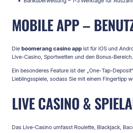
Banküberweisung – 1‑3 Werktage für Auszah
MOBILE APP – BENUT
Die
boomerang casino app
ist für iOS und Andro
Live‑Casino, Sportwetten und den Bonus‑Bereich. 
Ein besonderes Feature ist der „One‑Tap‑Deposit“
Lieblingsspiele, sodass Sie mit einem Fingertipp 
LIVE CASINO & SPIE
Das Live‑Casino umfasst Roulette, Blackjack, Bac