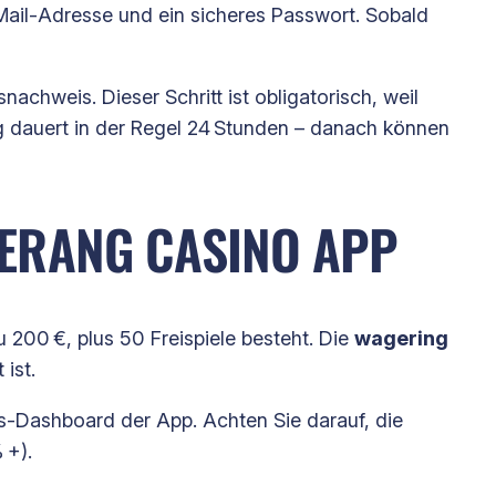
E‑Mail‑Adresse und ein sicheres Passwort. Sobald
chweis. Dieser Schritt ist obligatorisch, weil
ng dauert in der Regel 24 Stunden – danach können
ERANG CASINO APP
 200 €, plus 50 Freispiele besteht. Die
wagering
ist.
‑Dashboard der App. Achten Sie darauf, die
 +).