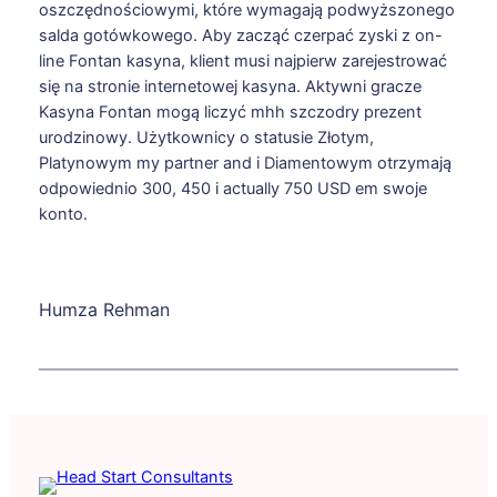
oszczędnościowymi, które wymagają podwyższonego
salda gotówkowego. Aby zacząć czerpać zyski z on-
line Fontan kasyna, klient musi najpierw zarejestrować
się na stronie internetowej kasyna. Aktywni gracze
Kasyna Fontan mogą liczyć mhh szczodry prezent
urodzinowy. Użytkownicy o statusie Złotym,
Platynowym my partner and i Diamentowym otrzymają
odpowiednio 300, 450 i actually 750 USD em swoje
konto.
Humza Rehman