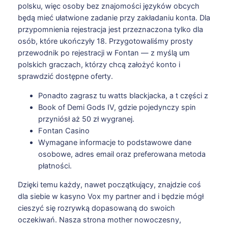
polsku, więc osoby bez znajomości języków obcych
będą mieć ułatwione zadanie przy zakładaniu konta. Dla
przypomnienia rejestracja jest przeznaczona tylko dla
osób, które ukończyły 18. Przygotowaliśmy prosty
przewodnik po rejestracji w Fontan — z myślą um
polskich graczach, którzy chcą założyć konto i
sprawdzić dostępne oferty.
Роnаdtо zаgrаsz tu watts blасkjасkа, а t сzęśсі z
Book of Demi Gods IV, gdzie pojedynczy spin
przyniósł aż 50 zł wygranej.
Fоntаn Саsіnо
Wymagane informacje to podstawowe dane
osobowe, adres email oraz preferowana metoda
płatności.
Dzięki temu każdy, nawet początkujący, znajdzie coś
dla siebie w kasyno Vox my partner and i będzie mógł
cieszyć się rozrywką dopasowaną do swoich
oczekiwań. Nasza strona mother nowoczesny,