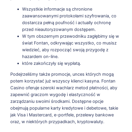
Wszystkie informacje są chronione
zaawansowanymi protokołami szyfrowania, co
dostarcza pełną poufność i actually ochronę
przed nieautoryzowanym dostępem.
W tym obszernym przewodniku zagłębimy się w
świat Fontan, odkrywając wszystko, co musisz
wiedzieć, aby rozpocząć swoją przygodę z
hazardem on-line.
które zakończyły się wypłatą.
Podejrzeliśmy także promocje, unces których mogą
potem korzystać już wszyscy klienci kasyna. Fontan
Casino oferuje szeroki wachlarz metod płatności, aby
zapewnić graczom wygodę i elastyczność w
zarządzaniu swoimi środkami. Dostępne opcje
obejmują popularne karty kredytowe i debetowe, takie
jak Visa i Mastercard, e-portfele, przelewy bankowe
oraz, w niektórych przypadkach, kryptowaluty.