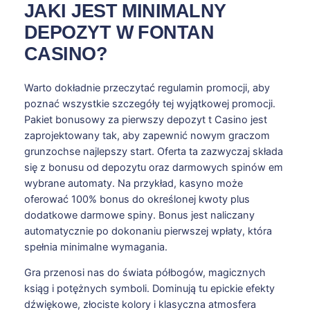
JAKI JEST MINIMALNY
DEPOZYT W FONTAN
CASINO?
Warto dokładnie przeczytać regulamin promocji, aby
poznać wszystkie szczegóły tej wyjątkowej promocji.
Pakiet bonusowy za pierwszy depozyt t Casino jest
zaprojektowany tak, aby zapewnić nowym graczom
grunzochse najlepszy start. Oferta ta zazwyczaj składa
się z bonusu od depozytu oraz darmowych spinów em
wybrane automaty. Na przykład, kasyno może
oferować 100% bonus do określonej kwoty plus
dodatkowe darmowe spiny. Bonus jest naliczany
automatycznie po dokonaniu pierwszej wpłaty, która
spełnia minimalne wymagania.
Gra przenosi nas do świata półbogów, magicznych
ksiąg i potężnych symboli. Dominują tu epickie efekty
dźwiękowe, złociste kolory i klasyczna atmosfera