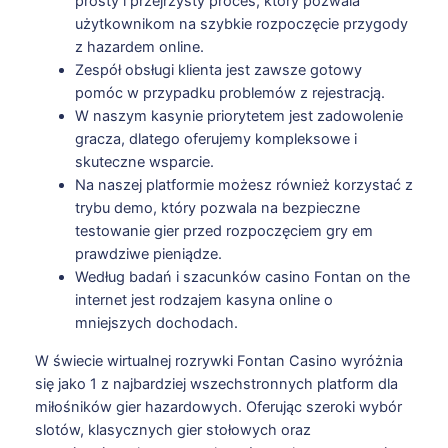
prosty i przejrzysty proces, który pozwala
użytkownikom na szybkie rozpoczęcie przygody
z hazardem online.
Zespół obsługi klienta jest zawsze gotowy
pomóc w przypadku problemów z rejestracją.
W naszym kasynie priorytetem jest zadowolenie
gracza, dlatego oferujemy kompleksowe i
skuteczne wsparcie.
Na naszej platformie możesz również korzystać z
trybu demo, który pozwala na bezpieczne
testowanie gier przed rozpoczęciem gry em
prawdziwe pieniądze.
Według badań i szacunków casino Fontan on the
internet jest rodzajem kasyna online o
mniejszych dochodach.
W świecie wirtualnej rozrywki Fontan Casino wyróżnia
się jako 1 z najbardziej wszechstronnych platform dla
miłośników gier hazardowych. Oferując szeroki wybór
slotów, klasycznych gier stołowych oraz