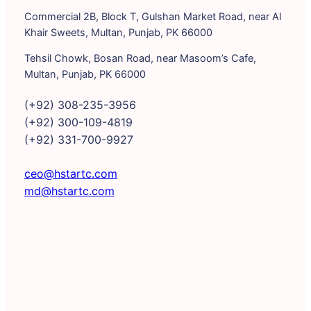
Commercial 2B, Block T, Gulshan Market Road, near Al
Khair Sweets, Multan, Punjab, PK 66000
Tehsil Chowk, Bosan Road, near Masoom’s Cafe,
Multan, Punjab, PK 66000
(+92) 308-235-3956
(+92) 300-109-4819
(+92) 331-700-9927
ceo@hstartc.com
md@hstartc.com