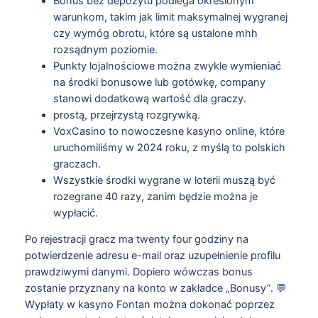
Bonus bez depozytu podlega określonym
warunkom, takim jak limit maksymalnej wygranej
czy wymóg obrotu, które są ustalone mhh
rozsądnym poziomie.
Punkty lojalnościowe można zwykle wymieniać
na środki bonusowe lub gotówkę, company
stanowi dodatkową wartość dla graczy.
prostą, przejrzystą rozgrywką.
VoxCasino to nowoczesne kasyno online, które
uruchomiliśmy w 2024 roku, z myślą to polskich
graczach.
Wszystkie środki wygrane w loterii muszą być
rozegrane 40 razy, zanim będzie można je
wypłacić.
Po rejestracji gracz ma twenty four godziny na
potwierdzenie adresu e-mail oraz uzupełnienie profilu
prawdziwymi danymi. Dopiero wówczas bonus
zostanie przyznany na konto w zakładce „Bonusy”. 💬
Wypłaty w kasyno Fontan można dokonać poprzez