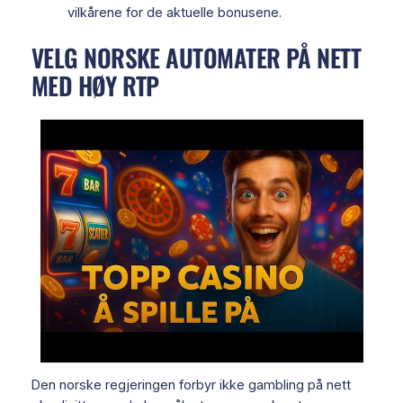
vilkårene for de aktuelle bonusene.
VELG NORSKE AUTOMATER PÅ NETT
MED HØY RTP
Den norske regjeringen forbyr ikke gambling på nett