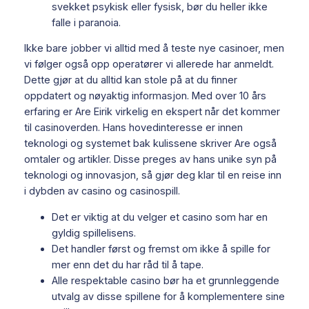
svekket psykisk eller fysisk, bør du heller ikke
falle i paranoia.
Ikke bare jobber vi alltid med å teste nye casinoer, men
vi følger også opp operatører vi allerede har anmeldt.
Dette gjør at du alltid kan stole på at du finner
oppdatert og nøyaktig informasjon. Med over 10 års
erfaring er Are Eirik virkelig en ekspert når det kommer
til casinoverden. Hans hovedinteresse er innen
teknologi og systemet bak kulissene skriver Are også
omtaler og artikler. Disse preges av hans unike syn på
teknologi og innovasjon, så gjør deg klar til en reise inn
i dybden av casino og casinospill.
Det er viktig at du velger et casino som har en
gyldig spillelisens.
Det handler først og fremst om ikke å spille for
mer enn det du har råd til å tape.
Alle respektable casino bør ha et grunnleggende
utvalg av disse spillene for å komplementere sine