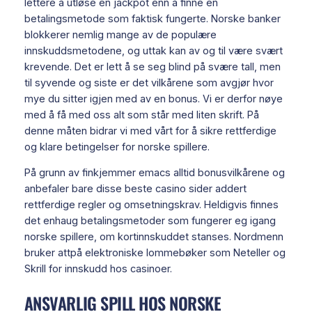
lettere å utløse en jackpot enn å finne en
betalingsmetode som faktisk fungerte. Norske banker
blokkerer nemlig mange av de populære
innskuddsmetodene, og uttak kan av og til være svært
krevende. Det er lett å se seg blind på svære tall, men
til syvende og siste er det vilkårene som avgjør hvor
mye du sitter igjen med av en bonus. Vi er derfor nøye
med å få med oss alt som står med liten skrift. På
denne måten bidrar vi med vårt for å sikre rettferdige
og klare betingelser for norske spillere.
På grunn av finkjemmer emacs alltid bonusvilkårene og
anbefaler bare disse beste casino sider addert
rettferdige regler og omsetningskrav. Heldigvis finnes
det enhaug betalingsmetoder som fungerer eg igang
norske spillere, om kortinnskuddet stanses. Nordmenn
bruker attpå elektroniske lommebøker som Neteller og
Skrill for innskudd hos casinoer.
ANSVARLIG SPILL HOS NORSKE