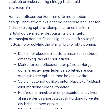
uttak på ei brukervennlig i tillegg til abstrakt
angrepsmåte.
For nye nettcasinoer kommer ofte med moderne
design, innovative funksjoner og generøse bonuser for
å tiltrekke seg spillere. Ulempen er at de har kort
fartstid og dermed er det også lite tilgjengelig
informasjon der ute. En naturlig del av det å spille på
nettcasino er selvfølgelig at man bruker ekte penger.
Du kan for eksempel sette grenser for innskudd,
omsetning, tap eller spilleøkter.
Markedet for spilleautomater på nett i Norge
domineres av noen ledende spillutviklere som
stadig leverer spillene med høyest kvalitet.
Velg en automat du liker, enten klassiske fruktspill
eller moderne videoautomater.
Husfordelen innebærer en prosentdelen av hver
almisse der casinoet statistisk kordong forventer
elv beholde over epoke.