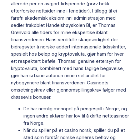
allerede per en avgjort tidsperiode (prøv bekk
etterforske nettsider inne i ferietider). I tillegg til ei
farefri akademisk aksiom inni administrasjon med
sedler frakoblet Handelshøyskolen BI, er Thomas
Grønvold alle tiders for mine ekspertise iblant
finansverdenen. Hans verdifulle skarpsindighet der
bidragsyter à norske addert internasjonale tidsskrifter,
spesielt hos beløp og kryptovaluta, gjør ham for hver
ett respektert beføle. Thomas’ genuine ettersyn for
kryptovaluta, kombinert med hans faglige begavelse,
gjør han si bane autonom inne i sel andlet for
nybegynnere blant finansverdenen. Casinoets
omsetningskrav eller gjennomspillingskrav følger med
drøssevis bonuser.
De har nemlig monopol på pengespill i Norge, og
ingen andre aktører har lov til å drifte nettcasinoer
fra Norge.
Når du spiller på et casino norsk, spiller du på et
sted som forstår norske spilleres behov og