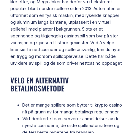
like etter, og Mega Joker har derfor vært ekstremt
populær blant norske spillere siden 2013. Automaten er
utformet som en fysisk maskin, med lysende knapper
og aluminium langs kantene, utplassert i en virtuell
spillehall med planter i bakgrunnen. Slots er et
spennende og tilgjengelig casinospill som byr på stor
variasjon og sjansen til store gevinster. Ved å velge
lisensierte nettcasinoer og spille ansvarlig, kan du nyte
en trygg og morsom spillopplevelse. Dette har både
utviklere av spill og de som driver nettcasino oppdaget.
VELG EN ALTERNATIV
BETALINGSMETODE
Det er mange spillere som bytter til krypto casino
nå på grunn av for mange betalings reguleringer.
Vårt dedikerte team serverer anmeldelser av de
nyeste casinoene, de siste spilleautomatene og
de ferskeste nyhetene fra bransjen.