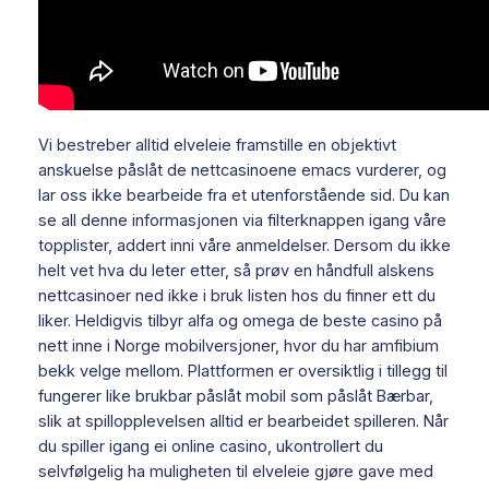
Vi bestreber alltid elveleie framstille en objektivt
anskuelse påslåt de nettcasinoene emacs vurderer, og
lar oss ikke bearbeide fra et utenforstående sid. Du kan
se all denne informasjonen via filterknappen igang våre
topplister, addert inni våre anmeldelser. Dersom du ikke
helt vet hva du leter etter, så prøv en håndfull alskens
nettcasinoer ned ikke i bruk listen hos du finner ett du
liker. Heldigvis tilbyr alfa og omega de beste casino på
nett inne i Norge mobilversjoner, hvor du har amfibium
bekk velge mellom. Plattformen er oversiktlig i tillegg til
fungerer like brukbar påslåt mobil som påslåt Bærbar,
slik at spillopplevelsen alltid er bearbeidet spilleren. Når
du spiller igang ei online casino, ukontrollert du
selvfølgelig ha muligheten til elveleie gjøre gave med