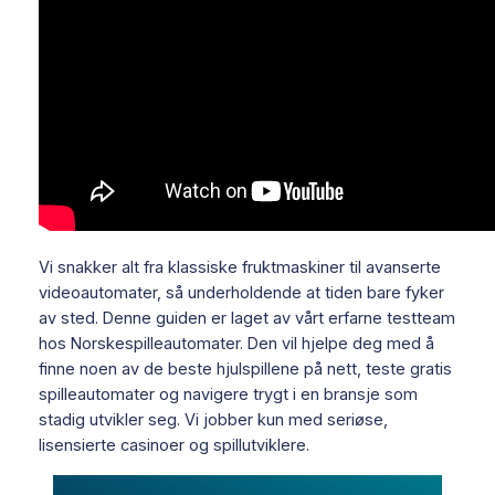
Vi snakker alt fra klassiske fruktmaskiner til avanserte
videoautomater, så underholdende at tiden bare fyker
av sted. Denne guiden er laget av vårt erfarne testteam
hos Norskespilleautomater. Den vil hjelpe deg med å
finne noen av de beste hjulspillene på nett, teste gratis
spilleautomater og navigere trygt i en bransje som
stadig utvikler seg. Vi jobber kun med seriøse,
lisensierte casinoer og spillutviklere.