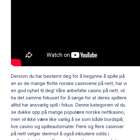
Dersom du har bestemt deg for å begynne å spille på
en av de mange flotte norske casinoene på nett, har vi
en god nyhet til deg! Våre anbefalte casino på nett, vil
ha det samme fokuset for å sørge for at deres spillere
alltid har ansvarlig spill i fokus. Denne kategorien vil du
se dukke opp på mange populære norske nettkasino,
men vil ikke være like vanlig å se som både bordspill,
live casino og spilleautomater. Flere og flere casinoer
på nett velger derimot å også inkludere odds i