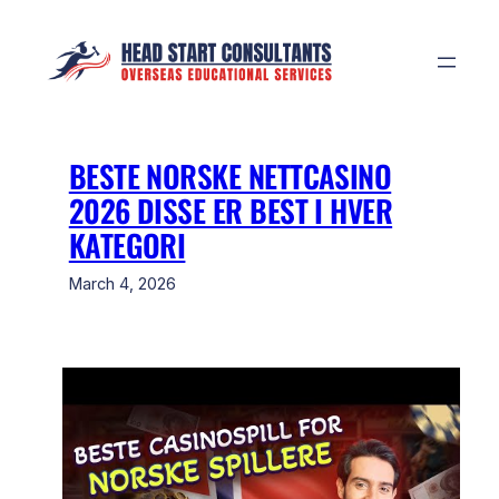
Skip
to
content
BESTE NORSKE NETTCASINO
2026 DISSE ER BEST I HVER
KATEGORI
March 4, 2026