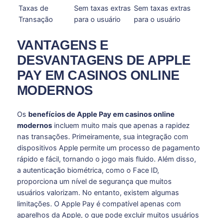
Taxas de
Sem taxas extras
Sem taxas extras
Transação
para o usuário
para o usuário
VANTAGENS E
DESVANTAGENS DE APPLE
PAY EM CASINOS ONLINE
MODERNOS
Os
benefícios de Apple Pay em casinos online
modernos
incluem muito mais que apenas a rapidez
nas transações. Primeiramente, sua integração com
dispositivos Apple permite um processo de pagamento
rápido e fácil, tornando o jogo mais fluido. Além disso,
a autenticação biométrica, como o Face ID,
proporciona um nível de segurança que muitos
usuários valorizam. No entanto, existem algumas
limitações. O Apple Pay é compatível apenas com
aparelhos da Apple, o que pode excluir muitos usuários