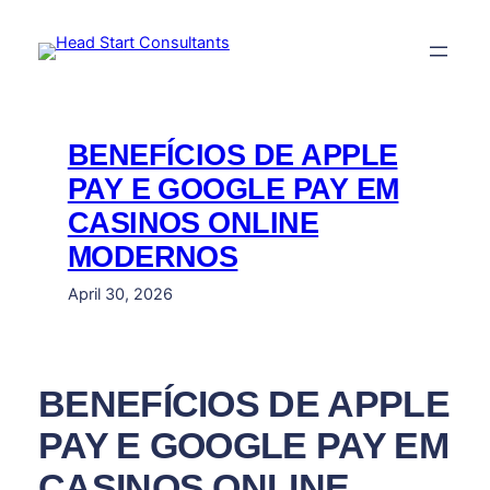
Skip
to
content
BENEFÍCIOS DE APPLE
PAY E GOOGLE PAY EM
CASINOS ONLINE
MODERNOS
April 30, 2026
BENEFÍCIOS DE APPLE
PAY E GOOGLE PAY EM
CASINOS ONLINE