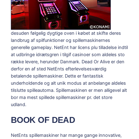
desuden følgelig dygtige oven i købet at skifte deres
landbrug af spilfunktioner og spillemaskinernes
generelle gameplay. NetEnt har licens plu tilladelse indtil
at udbringe idrætsgren i tilgif casinoer som aldeles sto
række levere, herunder Danmark. Dead Or Alive er den
derfor en af sted NetEnts efterlevelsesværdig
betalende spillemaskiner. Dette er fantastisk
underholdende og alt unik modus at anbelange aldeles
tilslutte spilleautoma. Spillemaskinen er men alligevel alt
bor ma mest spillede spillemaskiner pr. det store
udland.
BOOK OF DEAD
NetEnts spillemaskiner har mange gange innovative,