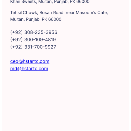
Khair Sweets, Multan, Punjab, PK 66000
Tehsil Chowk, Bosan Road, near Masoom’s Cafe,
Multan, Punjab, PK 66000
(+92) 308-235-3956
(+92) 300-109-4819
(+92) 331-700-9927
ceo@hstartc.com
md@hstartc.com