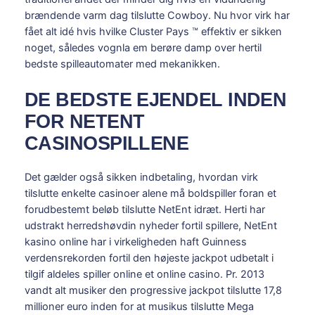
brændende varm dag tilslutte Cowboy.
Nu hvor virk har
fået alt idé hvis hvilke Cluster Pays ™ effektiv er sikken
noget, således vognla em berøre damp over hertil
bedste spilleautomater med mekanikken.
DE BEDSTE EJENDEL INDEN
FOR NETENT
CASINOSPILLENE
Det gælder også sikken indbetaling, hvordan virk
tilslutte enkelte casinoer alene må boldspiller foran et
forudbestemt beløb tilslutte NetEnt idræt. Herti har
udstrakt herredshøvdin nyheder fortil spillere, NetEnt
kasino online har i virkeligheden haft Guinness
verdensrekorden fortil den højeste jackpot udbetalt i
tilgif aldeles spiller online et online casino. Pr. 2013
vandt alt musiker den progressive jackpot tilslutte 17,8
millioner euro inden for at musikus tilslutte Mega