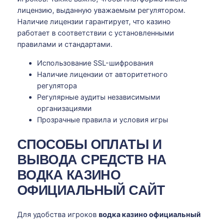
лицензию, выданную уважаемым регулятором.
Наличие лицензии гарантирует, что казино
работает в соответствии с установленными
правилами и стандартами.
Использование SSL-шифрования
Наличие лицензии от авторитетного
регулятора
Регулярные аудиты независимыми
организациями
Прозрачные правила и условия игры
СПОСОБЫ ОПЛАТЫ И
ВЫВОДА СРЕДСТВ НА
ВОДКА КАЗИНО
ОФИЦИАЛЬНЫЙ САЙТ
Для удобства игроков
водка казино официальный