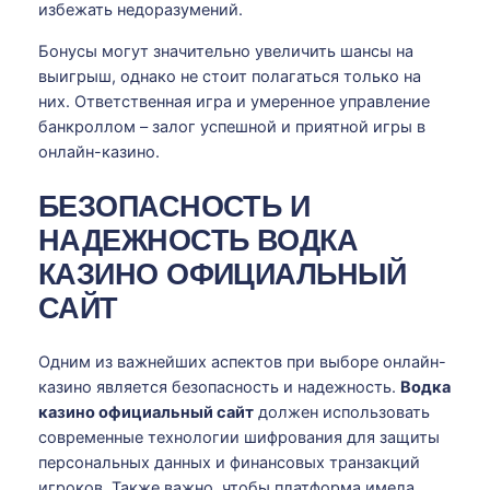
избежать недоразумений.
Бонусы могут значительно увеличить шансы на
выигрыш, однако не стоит полагаться только на
них. Ответственная игра и умеренное управление
банкроллом – залог успешной и приятной игры в
онлайн-казино.
БЕЗОПАСНОСТЬ И
НАДЕЖНОСТЬ ВОДКА
КАЗИНО ОФИЦИАЛЬНЫЙ
САЙТ
Одним из важнейших аспектов при выборе онлайн-
казино является безопасность и надежность.
Водка
казино официальный сайт
должен использовать
современные технологии шифрования для защиты
персональных данных и финансовых транзакций
игроков. Также важно, чтобы платформа имела