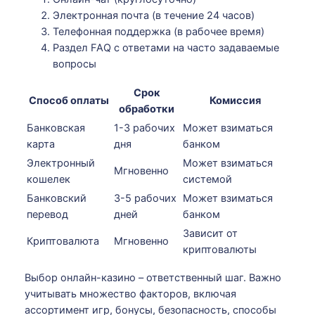
Электронная почта (в течение 24 часов)
Телефонная поддержка (в рабочее время)
Раздел FAQ с ответами на часто задаваемые
вопросы
Срок
Способ оплаты
Комиссия
обработки
Банковская
1-3 рабочих
Может взиматься
карта
дня
банком
Электронный
Может взиматься
Мгновенно
кошелек
системой
Банковский
3-5 рабочих
Может взиматься
перевод
дней
банком
Зависит от
Криптовалюта
Мгновенно
криптовалюты
Выбор онлайн-казино – ответственный шаг. Важно
учитывать множество факторов, включая
ассортимент игр, бонусы, безопасность, способы