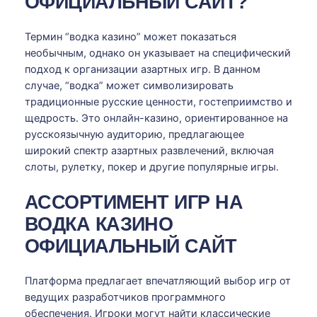
ОФИЦИАЛЬНЫЙ САЙТ?
Термин “водка казино” может показаться
необычным, однако он указывает на специфический
подход к организации азартных игр. В данном
случае, “водка” может символизировать
традиционные русские ценности, гостеприимство и
щедрость. Это онлайн-казино, ориентированное на
русскоязычную аудиторию, предлагающее
широкий спектр азартных развлечений, включая
слоты, рулетку, покер и другие популярные игры.
АССОРТИМЕНТ ИГР НА
ВОДКА КАЗИНО
ОФИЦИАЛЬНЫЙ САЙТ
Платформа предлагает впечатляющий выбор игр от
ведущих разработчиков программного
обеспечения. Игроки могут найти классические