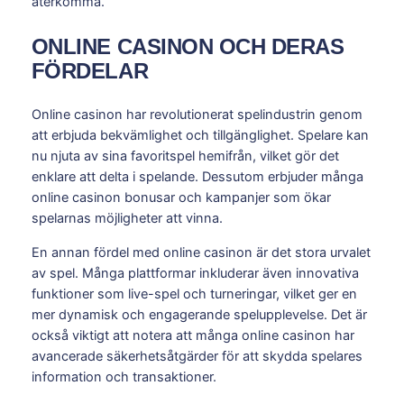
återkomma.
ONLINE CASINON OCH DERAS
FÖRDELAR
Online casinon har revolutionerat spelindustrin genom
att erbjuda bekvämlighet och tillgänglighet. Spelare kan
nu njuta av sina favoritspel hemifrån, vilket gör det
enklare att delta i spelande. Dessutom erbjuder många
online casinon bonusar och kampanjer som ökar
spelarnas möjligheter att vinna.
En annan fördel med online casinon är det stora urvalet
av spel. Många plattformar inkluderar även innovativa
funktioner som live-spel och turneringar, vilket ger en
mer dynamisk och engagerande spelupplevelse. Det är
också viktigt att notera att många online casinon har
avancerade säkerhetsåtgärder för att skydda spelares
information och transaktioner.