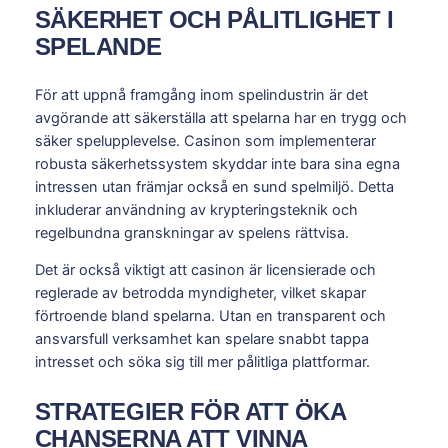
SÄKERHET OCH PÅLITLIGHET I
SPELANDE
För att uppnå framgång inom spelindustrin är det
avgörande att säkerställa att spelarna har en trygg och
säker spelupplevelse. Casinon som implementerar
robusta säkerhetssystem skyddar inte bara sina egna
intressen utan främjar också en sund spelmiljö. Detta
inkluderar användning av krypteringsteknik och
regelbundna granskningar av spelens rättvisa.
Det är också viktigt att casinon är licensierade och
reglerade av betrodda myndigheter, vilket skapar
förtroende bland spelarna. Utan en transparent och
ansvarsfull verksamhet kan spelare snabbt tappa
intresset och söka sig till mer pålitliga plattformar.
STRATEGIER FÖR ATT ÖKA
CHANSERNA ATT VINNA