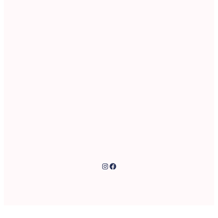
Instagram
Facebook